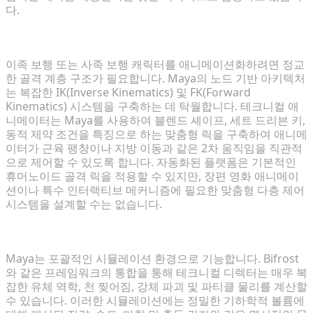
다.
고급 캐릭터 리깅 및 맞춤형 키네마틱스
이족 보행 또는 사족 보행 캐릭터를 애니메이션화하려면 정교
한 골격 계층 구조가 필요합니다. Maya의 노드 기반 아키텍처
는 복잡한 IK(Inverse Kinematics) 및 FK(Forward
Kinematics) 시스템을 구축하는 데 탁월합니다. 테크니컬 애
니메이터는 Maya를 사용하여 블렌드 셰이프, 세트 드리븐 키,
동적 제약 조건을 특징으로 하는 맞춤형 릭을 구축하여 애니메
이터가 근육 팽창이나 지방 이동과 같은 2차 움직임을 직관적
으로 제어할 수 있도록 합니다. 자동화된 플랫폼은 기본적인
휴머노이드 골격 릭을 적용할 수 있지만, 장편 영화 애니메이
션이나 특수 인터랙티브 메커니즘에 필요한 맞춤형 다층 제어
시스템을 설계할 수는 없습니다.
심층 물리 시뮬레이션 및 VFX 통합
Maya는 포괄적인 시뮬레이션 환경으로 기능합니다. Bifrost
와 같은 프레임워크의 통합을 통해 테크니컬 디렉터는 매우 복
잡한 유체 역학, 천 찢어짐, 강체 파괴 및 파티클 물리를 계산할
수 있습니다. 이러한 시뮬레이션에는 정밀한 기하학적 볼륨에