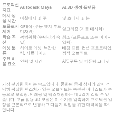
프로덕션
Autodesk Maya
AI 3D 생성 플랫폼
지표
메시 생
며칠에서 몇 주
몇 초에서 몇 분
성 시간
토폴로지
절대적 (수동 엣지 루프
알고리즘 (자동 메시화)
제어
디자인)
학습 곡
광범위함 (수년간의 숙
최소 (프롬프트 또는 이미지
선
달)
입력)
에셋 분
히어로 에셋, 복잡한
배경 프롭, 컨셉 프로토타입,
류
릭, 시뮬레이션
정적 오브젝트
주요 비
인력 및 시간
API 구독 및 컴퓨팅 크레딧
용 요소
메시 생성 시간: 몇 주의 수작업 대 몇 분의 생성
가장 분명한 차이는 속도입니다. 풍화된 중세 상자와 같이 적
당히 복잡한 텍스처가 있는 오브젝트는 숙련된 아티스트가 수
동으로 모델링, 언래핑 및 텍스처링하는 데 3일이 걸릴 수 있
습니다. 고급 범용 3D 모델은 이 주기를 압축하여 프로덕션 일
정을 근본적으로 변경하고 다듬기 작업을 위한 대역폭을 확보
합니다.