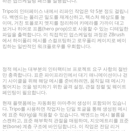
하는 업스케일링 패스를 실행합니다.
Tripo의 인터페이스 내에서 리파인 작업은 약 5분 정도 걸립니
다. 백엔드는 폴리곤 밀도를 재계산하고, 텍스처 해상도를 높
이며, 거친 토폴로지 엣지를 정리하여 카메라를 가까이 대고
보거나 히어로 프롭(hero prop)으로 사용할 수 있는 디테일한
파일을 출력합니다. 이 직접적인 업스케일링 과정은 ZBrush
에서 하이폴리 메시를 스컬프팅하고 로우폴리 케이지로 베이
킹하는 일반적인 워크플로우를 우회합니다.
애니메이션 자동화: 정적 모델에 생명 불어넣기
정적 메시는 대부분의 인터랙티브 프로젝트 요구 사항의 절반
만 충족합니다. 표준 파이프라인에서 대기 애니메이션이나 걷
기 사이클을 위해 해당 메시를 준비하려면, 움직일 때 메시가
찢어지는 것을 방지하기 위한 골격 설정, 관절 정렬 및 웨이트
페인팅이 필요합니다.
현재 플랫폼에는 자동화된 아마추어 생성이 포함되어 있습니
다. Tripo를 사용하면 작업자는 단일 토글을 통해 생성된 메시
에 표준 릭(rig)을 적용할 수 있습니다. 백엔드는 메시 볼륨을
스캔하고, 표준 해부학적 관절을 매핑하며, 지오메트리를 표준
본(bone) 계층 구조에 바인딩합니다. 이 작업은 전담 리거