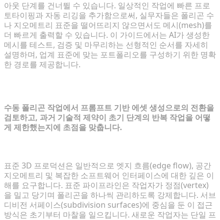
아웃 단계를 건너뛸 수 있습니다. 일상적인 작업에 빠른 프로
토타이핑과 자동 리깅을 추가함으로써, 실무자들은 폴리곤 수
나 지오메트리 표준을 떨어뜨리지 않으면서도 메시(mesh)를
더 빠르게 출력할 수 있습니다. 이 가이드에서는 AI가 생성한
메시를 테스트, 검증 및 마무리하는 선형적인 순서를 자세히
설명하며, 업계 표준에 맞는 포트폴리오를 구성하기 위한 명확
한 경로를 제공합니다.
1. 현대 3D 콘텐츠 제작의 진화
수동 폴리곤 작업에서 프롬프트 기반 에셋 생성으로의 전환을
검토하고, 과거 기술적 제약이 초기 단계의 반복 작업을 어떻
게 제한했는지에 초점을 맞춥니다.
기존 모델링 워크플로우가 초보자를 좌절시키는 이유
표준 3D 프로덕션은 일반적으로 엣지 흐름(edge flow), 공간
지오메트리 및 복잡한 소프트웨어 인터페이스에 대한 깊은 이
해를 요구합니다. 표준 파이프라인은 작업자가 정점(vertex)
을 밀고 당기며 폴리곤을 하나씩 관리하도록 강제합니다. 서브
디비전 서페이스(subdivision surfaces)에 중심을 둔 이 접근
방식은 초기부터 마찰을 일으킵니다. 새로운 작업자는 단일 프