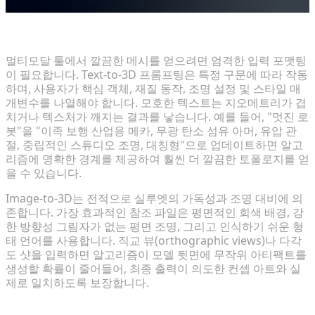
Text-to-3D 및 Image-to-3D 프롬프트 마스터하기
멀티모달 툴에서 깔끔한 메시를 얻으려면 엄격한 입력 포맷팅
이 필요합니다. Text-to-3D 프롬프팅은 특정 구문에 따라 작동
하며, 사용자가 핵심 객체, 재질 동작, 조명 설정 및 스타일 매
개변수를 나열해야 합니다. 모호한 텍스트는 지오메트리가 겹
치거나 텍스처가 깨지는 결과를 낳습니다. 예를 들어, "멋진 로
봇"을 "이족 보행 산업용 메카, 무광 탄소 섬유 아머, 유압 관
절, 중립적인 스튜디오 조명, 대칭형"으로 업데이트하면 알고
리즘에 명확한 경계를 제공하여 훨씬 더 깔끔한 토폴로지를 얻
을 수 있습니다.
Image-to-3D는 전적으로 실루엣의 가독성과 조명 대비에 의
존합니다. 가장 효과적인 참조 파일은 평면적인 회색 배경, 강
한 방향성 그림자가 없는 평면 조명, 그리고 인식하기 쉬운 형
태 언어를 사용합니다. 직교 뷰(orthographic views)나 다각
도 샷을 입력하면 알고리즘이 모델 뒷면에 무작위 아티팩트를
생성할 확률이 줄어들어, 최종 출력이 의도한 컨셉 아트와 실
제로 일치하도록 보장합니다.
네이티브 3D 데이터와 포인트 클라우드 근사치의 이해