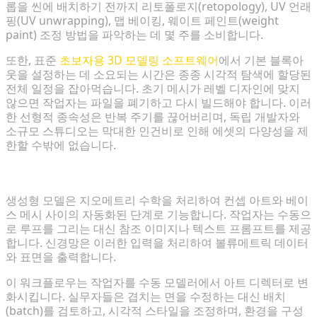
롭을 씬에 배치하기 전까지 리토폴로지(retopology), UV 언래
핑(UV unwrapping), 맵 베이킹, 웨이트 페인트(weight
paint) 조정 방법을 파악하는 데 몇 주를 소비합니다.
또한, 표준
초보자용 3D 모델링 소프트웨어
에서 기본 블록아
웃을 설정하는 데 소요되는 시간은 종종 시각적 탐색에 할당된
전체 일정을 잡아먹습니다. 초기 메시가 레벨 디자인에 맞지
않으면 작업자는 파일을 폐기하고 다시 빌드해야 합니다. 이러
한 선형적 종속성은 반복 주기를 끊어버리며, 독립 개발자와
소규모 스튜디오는 막대한 인건비로 인해 에셋의 다양성을 제
한할 수밖에 없습니다.
AI가 기술성에서 창의성으로 초점을 이동시키는 방법
생성형 모델은 지오메트리 수학을 처리하여 컨셉 아트와 베이
스 메시 사이의 자동화된 단계로 기능합니다. 작업자는 수동으
로 루프를 그리는 대신 참조 이미지나 텍스트 프롬프트를 제공
합니다. 신경망은 이러한 입력을 처리하여 볼류메트릭 데이터
와 표면을 출력합니다.
이 워크플로우는 작업자를 수동 모델러에서 아트 디렉터로 변
화시킵니다. 실무자들은 겹치는 면을 수정하는 대신 배치
(batch)를 검토하고, 시각적 스타일을 조정하며, 환경을 구성