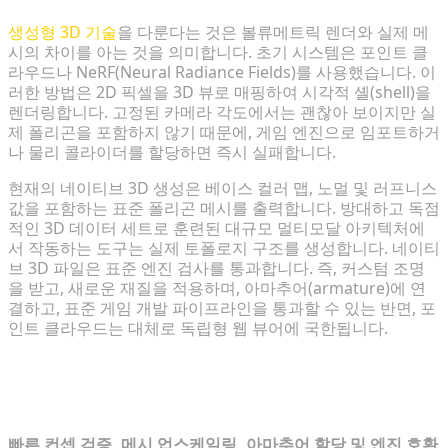
생성형 3D 기술
을 다룬다는 것은 볼류메트릭 렌더와 실제 메
시의 차이를 아는 것을 의미합니다. 초기 시스템은 포인트 클
라우드나 NeRF(Neural Radiance Fields)를 사용했습니다. 이
러한 방법은 2D 픽셀을 3D 뷰로 매핑하여 시각적 셸(shell)을
렌더링합니다. 고정된 카메라 각도에서는 괜찮아 보이지만 실
제 폴리곤을 포함하지 않기 때문에, 게임 엔진으로 임포트하거
나 물리 콜라이더를 할당하면 즉시 실패합니다.
현재의 네이티브 3D 생성은 베이스 컬러 맵, 노멀 및 러프니스
값을 포함하는 표준 폴리곤 메시를 출력합니다. 방대하고 독점
적인 3D 데이터 세트로 훈련된 대규모 멀티모달 아키텍처에
서 작동하는 도구는 실제 토폴로지 구조를 생성합니다. 네이티
브 3D 파일은 표준 엔진 검사를 통과합니다. 즉, 커스텀 조명
을 받고, 새로운 재질을 적용하며, 아마추어(armature)에 연
결하고, 표준 게임 개발 파이프라인을 통과할 수 있는 반면, 포
인트 클라우드는 대체로 독립형 웹 뷰어에 국한됩니다.
3. 단계별 워크플로우: 컨셉에서 고해상
도 에셋까지
빠른 컨셉 검증, 메시 업스케일링, 아마추어 할당 및 엔진 호환