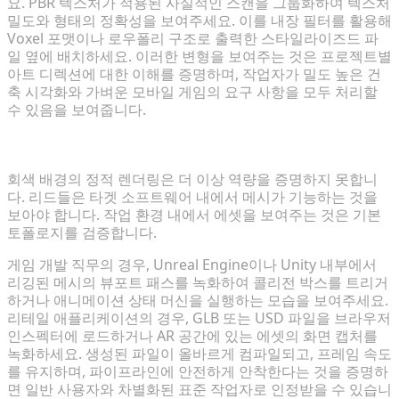
요. PBR 텍스처가 적용된 사실적인 스캔을 그룹화하여 텍스처
밀도와 형태의 정확성을 보여주세요. 이를 내장 필터를 활용해
Voxel 포맷이나 로우폴리 구조로 출력한 스타일라이즈드 파
일 옆에 배치하세요. 이러한 변형을 보여주는 것은 프로젝트별
아트 디렉션에 대한 이해를 증명하며, 작업자가 밀도 높은 건
축 시각화와 가벼운 모바일 게임의 요구 사항을 모두 처리할
수 있음을 보여줍니다.
게임 엔진 및 이커머스를 위한 파이프라인 호환성 입증
회색 배경의 정적 렌더링은 더 이상 역량을 증명하지 못합니
다. 리드들은 타겟 소프트웨어 내에서 메시가 기능하는 것을
보아야 합니다. 작업 환경 내에서 에셋을 보여주는 것은 기본
토폴로지를 검증합니다.
게임 개발 직무의 경우, Unreal Engine이나 Unity 내부에서
리깅된 메시의 뷰포트 패스를 녹화하여 콜리전 박스를 트리거
하거나 애니메이션 상태 머신을 실행하는 모습을 보여주세요.
리테일 애플리케이션의 경우, GLB 또는 USD 파일을 브라우저
인스펙터에 로드하거나 AR 공간에 있는 에셋의 화면 캡처를
녹화하세요. 생성된 파일이 올바르게 컴파일되고, 프레임 속도
를 유지하며, 파이프라인에 안전하게 안착한다는 것을 증명하
면 일반 사용자와 차별화된 표준 작업자로 인정받을 수 있습니