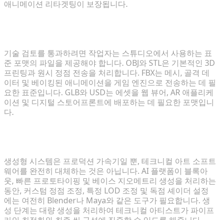
애니메이션 리타겟팅이 보장됩니다.
3D 포트폴리오에 엄격하게 필수적인 파일 포맷은 무엇
인가요?
기술 검토를 통과하려면 작업자는 스튜디오에서 사용하는 표
준 포맷의 파일을 제공해야 합니다. OBJ와 STL은 기본적인 3D
프린팅과 원시 정점 전송을 처리합니다. FBX는 메시, 골격 데
이터 및 베이킹된 애니메이션을 게임 엔진으로 전송하는 데 필
요한 표준입니다. GLB와 USD는 에셋을 웹 뷰어, AR 애플리케
이션 및 디지털 스토어프론트에 배포하는 데 필요한 포맷입니
다.
생성형 워크플로우가 기존 3D 소프트웨어를 완전히 대
체할까요?
생성형 시스템은 프로덕션 가속기일 뿐, 테크니컬 아트 소프트
웨어를 완전히 대체하는 것은 아닙니다. AI 플랫폼이 블록아
웃, 빠른 프로토타이핑 및 베이스 지오메트리 생성을 처리하는
동안, 커스텀 정점 조정, 특정 LOD 조정 및 독점 셰이더 설정
에는 여전히 Blender나 Maya와 같은 도구가 필요합니다. 생
성 단계는 대량 생성을 처리하여 테크니컬 아티스트가 파이프