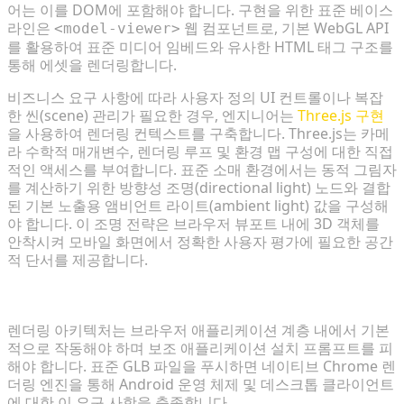
어는 이를 DOM에 포함해야 합니다. 구현을 위한 표준 베이스
라인은
웹 컴포넌트로, 기본 WebGL API
<model-viewer>
를 활용하여 표준 미디어 임베드와 유사한 HTML 태그 구조를
통해 에셋을 렌더링합니다.
비즈니스 요구 사항에 따라 사용자 정의 UI 컨트롤이나 복잡
한 씬(scene) 관리가 필요한 경우, 엔지니어는
Three.js 구현
을 사용하여 렌더링 컨텍스트를 구축합니다. Three.js는 카메
라 수학적 매개변수, 렌더링 루프 및 환경 맵 구성에 대한 직접
적인 액세스를 부여합니다. 표준 소매 환경에서는 동적 그림자
를 계산하기 위한 방향성 조명(directional light) 노드와 결합
된 기본 노출용 앰비언트 라이트(ambient light) 값을 구성해
야 합니다. 이 조명 전략은 브라우저 뷰포트 내에 3D 객체를
안착시켜 모바일 화면에서 정확한 사용자 평가에 필요한 공간
적 단서를 제공합니다.
무거운 플러그인 없이 크로스 플랫폼 호환성 보장
렌더링 아키텍처는 브라우저 애플리케이션 계층 내에서 기본
적으로 작동해야 하며 보조 애플리케이션 설치 프롬프트를 피
해야 합니다. 표준 GLB 파일을 푸시하면 네이티브 Chrome 렌
더링 엔진을 통해 Android 운영 체제 및 데스크톱 클라이언트
에 대한 이 요구 사항을 충족합니다.