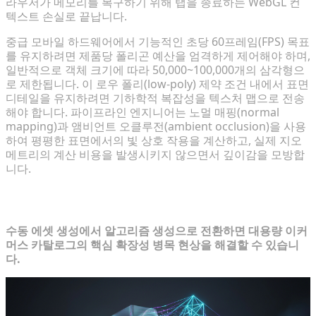
라우저가 메모리를 복구하기 위해 탭을 종료하는 WebGL 컨
텍스트 손실로 끝납니다.
중급 모바일 하드웨어에서 기능적인 초당 60프레임(FPS) 목표
를 유지하려면 제품당 폴리곤 예산을 엄격하게 제어해야 하며,
일반적으로 객체 크기에 따라 50,000~100,000개의 삼각형으
로 제한됩니다. 이 로우 폴리(low-poly) 제약 조건 내에서 표면
디테일을 유지하려면 기하학적 복잡성을 텍스처 맵으로 전송
해야 합니다. 파이프라인 엔지니어는 노멀 매핑(normal
mapping)과 앰비언트 오클루전(ambient occlusion)을 사용
하여 평평한 표면에서의 빛 상호 작용을 계산하고, 실제 지오
메트리의 계산 비용을 발생시키지 않으면서 깊이감을 모방합
니다.
3D 에셋 생성 파이프라인 재구성
수동 에셋 생성에서 알고리즘 생성으로 전환하면 대용량 이커
머스 카탈로그의 핵심 확장성 병목 현상을 해결할 수 있습니
다.