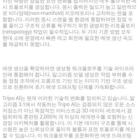
사진 측량은 정밀한 표면 변화를 캡처하지만 매우 불규칙한 메
시 토폴로지를 생성합니다. 원시 출력은 밀도가 높고 일반적으
로 비다양체(non-manifold) 지오메트리나 교차하는 면을 포
함합니다. 이러한 원시 스캔을 웹 환경에 통합하려면 정점 수
를 줄이고 구조적 오류를 복구하기 위한 광범위한 리토폴로지
(retopology) 작업이 필수적입니다. 두 가지 기존 방법 모두
현대 소매 운영에서 빠른 재고 회전에 필요한 에셋 생산 속도
를 제공하지 못합니다.
신속한 콘셉트-에셋 워크플로우를 위한 생성형 AI 도입
에셋 생산을 확장하려면 생성형 워크플로우를 기술 파이프라
인에 통합해야 합니다. 알고리즘 모델 생성은 작업 부하를 수
동 정점 조작에서 프롬프트 기반 또는 이미지 기반 구조 생성
으로 전환하여 초기 에셋 드래프팅 단계를 가속화합니다.
Tripo AI는 현재 이러한 기술적 변화를 정의하고 있습니다. 알
고리즘 3.1에서 작동하는 Tripo AI는 검증되지 않은 오픈 소스
저장소가 아닌 독점적인 아티스트급 3D 데이터 세트에서 광
범위하게 훈련된 2,000억 개 이상의 매개변수를 포함하는 신
경망 아키텍처를 활용합니다. 이 기본 데이터 구조를 통해 시
스템은 높은 신뢰성으로 물리적 볼륨과 표면 토폴로지를 계산
할 수 있습니다. 이 워크플로우를 표준화하면 에셋 드래프팅