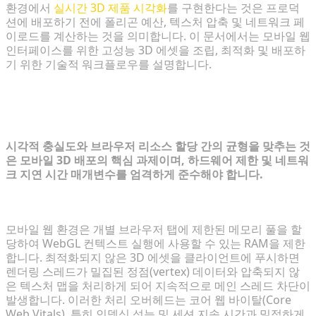
환경에서
실시간 3D 제품 시각화
를 구현한다는 것은 프로덕
션에 배포하기 전에 폴리곤 예산, 텍스처 압축 및 네트워크 페
이로드를 계산하는 것을 의미합니다. 이 문서에서는 모바일 웹
인터페이스를 위한 고성능 3D 에셋을 조립, 최적화 및 배포하
기 위한 기술적 워크플로우를 설명합니다.
3D 이커머스를 위한 모바일 웹 제약 조건
진단
시각적 충실도와 브라우저 리소스 할당 간의 균형을 맞추는 것
은 모바일 3D 배포의 핵심 과제이며, 하드웨어 제한 및 네트워
크 지연 시간 매개변수를 엄격하게 준수해야 합니다.
대역폭 및 브라우저 렌더링 병목 현상 분석
모바일 웹 환경은 개별 브라우저 탭에 제한된 메모리 풀을 할
당하여 WebGL 컨텍스트 실행에 사용할 수 있는 RAM을 제한
합니다. 최적화되지 않은 3D 에셋을 클라이언트에 푸시하면
렌더링 스레드가 밀집된 정점(vertex) 데이터와 압축되지 않
은 텍스처 맵을 처리하게 되어 지속적으로 메인 스레드 차단이
발생합니다. 이러한 처리 오버헤드는 코어 웹 바이탈(Core
Web Vitals), 특히 인덱싱 성능 및 세션 지속 시간과 밀접하게