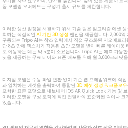
주기를 자주 요구하며, 단가를 높입니다. 깊이 있는 제품 매트
동 모델링 오버헤드는 구성기 출시 규모를 제한합니다.
AI 기반 3D 생성으로 배포 가속화
이러한 생산 일정을 해결하기 위해 기술 팀은 알고리즘 에셋 생성을
회하는 직접적인
AI 기반 3D 생성
엔진을 제공합니다. 2,000억 
구동되는 Tripo AI는 참조 입력에서 직접 구조화된 지오메트
단 8초 만에 텍스처가 적용된 초안 모델을 받아 빠른 레이아웃
로 이동하는 데는 약 5분이 소요됩니다. Tripo AI는 예측 가
딧을 제공하는 무료 티어와 표준 배포를 위해 월 3,000크레딧
포맷 호환성: 원활한 통합
디지털 모델은 수동 파일 변환 없이 기존 웹 프레임워크에 직접 슬롯
과 일치하는 에셋을 출력하여 통합된
3D 에셋 생성 워크플로우
포함한 표준 포맷으로 내보내어 iOS AR Quick Look 기능
이러한 포맷을 구성 로직에 직접 전달하여 표준화된 릭이나 크기
있습니다.
구성기 ROI 및 성능 지표 측정
3D 배포의 재무적 영향을 감사하려면 사용자 상호 작용 이벤트