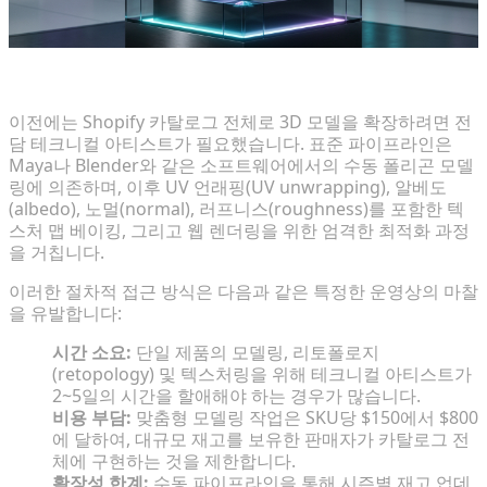
수동 3D 에셋 제작의 생산 병목 현상 진단
이전에는 Shopify 카탈로그 전체로 3D 모델을 확장하려면 전
담 테크니컬 아티스트가 필요했습니다. 표준 파이프라인은
Maya나 Blender와 같은 소프트웨어에서의 수동 폴리곤 모델
링에 의존하며, 이후 UV 언래핑(UV unwrapping), 알베도
(albedo), 노멀(normal), 러프니스(roughness)를 포함한 텍
스처 맵 베이킹, 그리고 웹 렌더링을 위한 엄격한 최적화 과정
을 거칩니다.
이러한 절차적 접근 방식은 다음과 같은 특정한 운영상의 마찰
을 유발합니다:
시간 소요:
단일 제품의 모델링, 리토폴로지
(retopology) 및 텍스처링을 위해 테크니컬 아티스트가
2~5일의 시간을 할애해야 하는 경우가 많습니다.
비용 부담:
맞춤형 모델링 작업은 SKU당 $150에서 $800
에 달하여, 대규모 재고를 보유한 판매자가 카탈로그 전
체에 구현하는 것을 제한합니다.
확장성 한계:
수동 파이프라인을 통해 시즌별 재고 업데