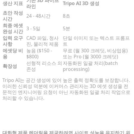
기존 3D 파이프
생산 지표
Tripo AI 3D 생성
라인
초안 작성
24 - 48시간
8초
시간
최종 에셋
3 - 5일
5분
완성 시간
입력 요구
CAD 파일, 청사
단일 이미지 또는 텍스트 프롬프
사항
진, 물리적 제품
트
에셋당 비
높음 ($150 -
무료 (월 300 크레딧, 비상업용)
용
$800)
또는 Pro (월 3000 크레딧)
선형적 리소스 의
자동화된 일괄 처리(batch
확장성
존성
processing)
Tripo AI는 공간 생성에 있어 높은 출력 정확도를 보장합니다.
이러한 신뢰성 덕분에 이커머스 관리자는 3D 에셋 생성을 전
문적인 엔지니어링 요청이 아닌 자동화된 일괄 처리 작업으로
처리할 수 있습니다.
대화형 Shopify WebAR 경험을 위한 전
제 조건
대화형 제품 렌더링을 제공하려면 사이트 성능을 유지하기 위