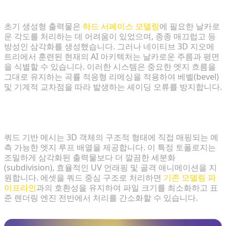
흐름을 유지할 수 있나요?
초기 생성형 출력물은
하드 서페이스 모델링
에 필요한 날카로
운 각도를 처리하는 데 어려움이 있었으며, 종종 매끄럽고 등
방성인 삼각화를 생성했습니다. 그러나 네이티브 3D 지오메
트리에서 훈련된 현재의 AI 아키텍처는 날카로운 주름과 평면
을 식별할 수 있습니다. 이러한 시스템은 중요한 엣지 흐름을
그대로 유지하는 곡률 적응형 리메싱을 적용하여 베벨(bevel)
및 기계적 교차점을 따라 발생하는 셰이딩 오류를 방지합니다.
확장을 위해 무거운 삼각화 출력물보다 쿼드 기반 메시
가 선호되는 이유는 무엇인가요?
쿼드 기반 메시는 3D 객체의 구조적 형태에 직접 매핑되는 예
측 가능한 엣지 루프 배열을 제공합니다. 이 특정 토폴로지는
조밀하게 삼각화된 출력물보다 더 깔끔한 세분화
(subdivision), 효율적인 UV 언래핑 및 골격 애니메이션을 지
원합니다. 에셋을 쿼드 중심 구조로 처리하면
기존 모델링 파
이프라인
과의 호환성을 유지하여 파일 크기를 최소화하고 표
준 렌더링 엔진 전반에서 처리를 간소화할 수 있습니다.