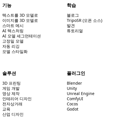
기능
학습
텍스트를 3D 모델로
블로그
이미지를 3D 모델로
TripoSR (오픈 소스)
스마트 메시
발견
AI 텍스처링
튜토리얼
AI 모델 세그먼테이션
고정밀 모델
자동 리깅
모델 스타일화
솔루션
플러그인
3D 프린팅
Blender
게임 개발
Unity
영상 제작
Unreal Engine
인테리어 디자인
ComfyUI
전자상거래
Cocos
교육
Godot
산업 디자인