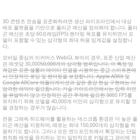
모바일, 데스크톱 및 XR 디바이스 전반의 목표 지표 정
의
3D 콘텐츠 전송을 표준화하려면 생산 파이프라인에서 대상
배포 플랫폼을 기반으로 폴리곤 예산을 정의해야 합니다. 폴리
곤 예산은 초당 60프레임(FPS) 렌더링 목표를 유지하면서 모
델이 포함할 수 있는 삼각형의 최대 허용 임계값을 설정합니
다.
모바일 중심의 이커머스 WebGL 뷰어의 경우, 표준 산업 예산
은 에셋당 30,000
50,000개의 삼각형 범위입니다. 이 특정 임
계값은 표준 셀룰러 데이터 연결을 사용하는 중급 스마트폰에
서 안정적인 로딩 및 렌더링을 보장합니다. Apple ARKit 및
Google ARCore 애플리케이션과 같은 증강 현실 구현에는 더
엄격한 제약이 필요합니다. 기술 가이드라인에서는 입력 지연
을 유발하지 않고 안정적인 공간 추적에 필요한 30
60 FPS를
유지하기 위해 모델을 40,000개 미만의 삼각형으로 유지할 것
을 권장하는 경우가 많습니다.
전용 그래픽 하드웨어를 활용하는 데스크톱 환경은 더 높은 폴
리곤 예산을 지원하며, 때로는 최대 150,000개의 삼각형을 허
용하기도 합니다. 그러나 모든 엔드포인트에서 확장되는 단일
최적화 에셋을 유지하는 것이 일반적으로 카탈로그 관리에 가