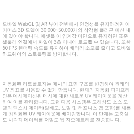
웹 기반 이커머스 3D 모델의 이상적인 폴리곤 수는 얼
마인가요?
모바일 WebGL 및 AR 뷰어 전반에서 안정성을 유지하려면 이
커머스 3D 모델이 30,000~50,000개의 삼각형 폴리곤 예산 내
에 있어야 합니다. 에셋을 이 임계값 미만으로 유지하면 표준
셀룰러 연결에서 파일이 3초 이내에 로드될 수 있습니다. 또한
60 FPS 렌더링 속도를 유지하여 배터리 소모를 줄이고 모바일
하드웨어의 스로틀링을 방지합니다.
자동화된 리토폴로지는 UV 매핑 및 텍스처에 어떤 영
향을 미치나요?
자동화된 리토폴로지는 메시의 표면 구조를 변경하여 원래의
UV 좌표를 사용할 수 없게 만듭니다. 현재의 자동화 파이프라
인은 데시메이션된 메시에 대한 새로운 UV 레이아웃을 계산
하여 이를 관리합니다. 그런 다음 시스템은 고해상도 소스 모
델의 텍스처 데이터(알베도, 노멀 및 러프니스 맵 포함)를 새롭
게 최적화된 UV 레이아웃에 베이킹합니다. 이 단계는 고충실
도 시각적 데이터를 저밀도 웹 지오메트리로 전송합니다.
머신 기반 생성이 하드 서페이스 모델링을 위한 엣지