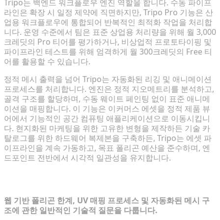
Tripo는 백엔드 워크플로우 엔진 역할을 합니다. 수동 파이프
라인은 확장 시 일정 제약에 직면하지만, Tripo Pro 기능은 산
업용 워크플로우에 통합되어 반복적인 최적화 작업을 처리합
니다. 운영 수준에서 팀은 표준 상업용 처리량을 위해 월 3,000
크레딧의 Pro 티어를 평가하거나, 비상업적 프로토타이핑 및
파이프라인 테스트를 위해 엄격하게 월 300크레딧의 Free 티
어를 활용할 수 있습니다.
정적 메시 출력을 넘어 Tripo는 자동화된 리깅 및 애니메이션
프로세스를 처리합니다. 엔진은 정적 지오메트리를 분석하고,
골격 구조를 할당하며, 수동 웨이트 페인팅 없이 표준 애니메
이션을 매핑합니다. 이 기능은 이커머스 에셋을 정적 제품 뷰
어에서 기능적인 공간 컴퓨팅 애플리케이션으로 이동시킵니
다. 현지화된 마케팅을 위한 고유한 변형을 제작하든 기술 카
탈로그를 위한 하드웨어 복제본을 구축하든, Tripo는 에셋 파
이프라인을 계속 가동하고, 목표 폴리곤 예산을 준수하며, 엔
드포인트 전반에서 시각적 일관성을 유지합니다.
자주 묻는 질문 (FAQ)
웹 기반 폴리곤 한계, UV 매핑 프로세스 및 자동화된 메시 구
조에 관한 일반적인 기술적 질문을 다룹니다.