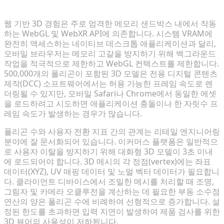
하는 이유
웹 기반 3D 경험은 주로 엄격한 메모리 샌드박스 내에서 작동
하는 WebGL 및 WebXR API에 의존합니다. 시스템 VRAM에
완전히 액세스하는 네이티브 데스크톱 애플리케이션과 달리,
모바일 브라우저는 메모리 고갈을 방지하기 위해 백그라운드
작업을 적극적으로 제한하고 WebGL 컨텍스트를 제한합니다.
500,000개의 폴리곤이 포함된 3D 모델은 전용 디지털 콘텐츠
제작(DCC) 소프트웨어에서는 허용 가능한 프레임 속도로 렌
더링될 수 있지만, 모바일 Safari나 Chrome에서 동일한 에셋
을 로드하려고 시도하면 애플리케이션 충돌이나 한 자릿수 프
레임 속도가 발생하는 경우가 많습니다.
폴리곤 수와 사용자 전환 지표 간의 관계는 리테일 엔지니어링
분야에 잘 문서화되어 있습니다. 이커머스 플랫폼은 일반적으
로 사용자 이탈을 방지하기 위해 대화형 3D 모델이 3초 이내
에 로드되어야 합니다. 3D 메시의 각 정점(vertex)에는 좌표
데이터(XYZ), UV 매핑 데이터 및 노멀 벡터 데이터가 필요합니
다. 클라이언트 디바이스에서 조밀한 메시를 처리할 때 조명,
그림자 및 카메라 오클루전을 계산하는 데 필요한 부동 소수점
연산의 양은 폴리곤 수에 비례하여 선형적으로 증가합니다. 설
정된 한도를 초과하면 입력 지연이 발생하여 제품 검사를 위한
3D 뷰어의 사용성이 저하됩니다.