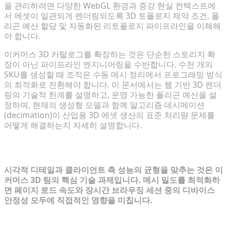
을 관리하려면 다양한 WebGL 환경과 증강 현실 컨텍스트에
서 에셋이 일관되게 렌더링되도록 3D 토폴로지 제약 조건, 폴
리곤 예산 할당 및 자동화된 리토폴로지 파이프라인을 이해해
야 합니다.
이커머스 3D 카탈로그를 확장하는 것은 단순한 스토리지 확
장이 아닌 파이프라인 엔지니어링을 수반합니다. 수천 개의
SKU를 생성할 때 조직은 수동 메시 정리에서 프로그래밍 방식
의 최적화로 전환해야 합니다. 이 문서에서는 웹 기반 3D 렌더
링의 기술적 한계를 설명하고, 운영 가능한 폴리곤 예산을 설
정하며, 현재의 생성형 모델과 함께 알고리즘 데시메이션
(decimation)이 산업용 3D 에셋 생산의 표준 처리량 문제를
어떻게 해결하는지 자세히 설명합니다.
이커머스 3D 뷰잉의 성능 역설
시각적 디테일과 클라이언트 측 성능의 균형을 맞추는 것은 이
커머스 3D 팀의 핵심 기술 과제입니다. 메시 밀도를 최적화하
면 페이지 로드 속도와 장시간 브라우징 세션 중의 디바이스
안정성 모두에 직접적인 영향을 미칩니다.
WebGL 및 AR 제약 조건: 폴리곤 수가 전환율을 좌우