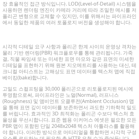
장 효율적인 접근 방식입니다. LOD(Level-of-Detail) 시스템을
사용하면 렌더링 엔진이 카메라 거리에 따라 조밀한 메시를 저
폴리곤 변형으로 교체할 수 있지만, 이를 위해서는 파이프라인
에서 동일한 제품의 여러 토폴로지 버전을 생성해야 합니다.
시각적 충실도와 엄격한 렌더링 한계의 균형 맞추기
시각적 디테일 요구 사항과 폴리곤 한계 사이의 운영상 격차는
물리 기반 렌더링(PBR) 워크플로우를 통해 관리됩니다. 가죽
결, 직물 짜임새 또는 미세한 표면 마모와 같은 표면의 미세한
디테일을 표현하기 위해 원본 지오메트리를 사용하는 대신, 테
크니컬 아티스트는 고해상도 표면 데이터를 텍스처 맵에 직접
베이킹(bake)합니다.
고밀도 스컬프팅을 30,000 폴리곤으로 리토폴로지된 메시에
투영함으로써, 파이프라인은 노멀(Normal), 러프니스
(Roughness) 및 앰비언트 오클루전(Ambient Occlusion) 맵
을 통해 표면 깊이 데이터를 보존하면서 과도한 기하학적 밀도
를 버립니다. 효과적인 3D 최적화는 폴리곤 수보다 텍스처 효
율성을 우선시합니다. 표준 웹용 이커머스 에셋은 필요한 모든
PBR 맵이 포함된 단일 2048x2048 텍스처 아틀라스를 활용해
야 합니다. 이러한 방식으로 머티리얼을 통합하면 시각적 구성
요소를 로드하는 데 필요한 총 HTTP 요청 수가 줄어듭니다.