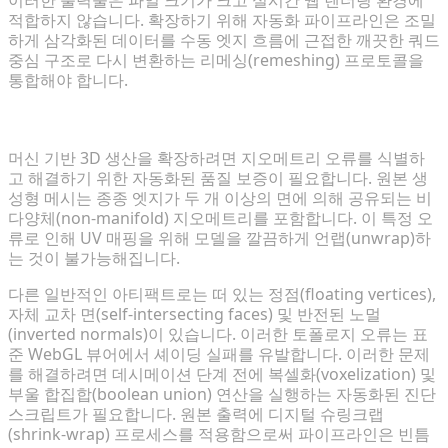
적합하지 않습니다. 확장하기 위해 자동화 파이프라인은 조밀
하게 삼각화된 데이터를 수동 엣지 흐름에 근접한 깨끗한 쿼드
중심 구조로 다시 변환하는 리메싱(remeshing) 프로토콜을
통합해야 합니다.
일반적인 생성형 메시 아티팩트 진단 및 극복
머신 기반 3D 생산을 확장하려면 지오메트리 오류를 식별하
고 해결하기 위한 자동화된 품질 보증이 필요합니다. 원본 생
성형 메시는 종종 엣지가 두 개 이상의 면에 의해 공유되는 비
다양체(non-manifold) 지오메트리를 포함합니다. 이 특정 오
류로 인해 UV 매핑을 위해 모델을 깔끔하게 언랩(unwrap)하
는 것이 불가능해집니다.
다른 일반적인 아티팩트로는 떠 있는 정점(floating vertices),
자체 교차 면(self-intersecting faces) 및 반전된 노멀
(inverted normals)이 있습니다. 이러한 토폴로지 오류는 표
준 WebGL 뷰어에서 셰이딩 실패를 유발합니다. 이러한 문제
를 해결하려면 데시메이션 단계 전에 복셀화(voxelization) 및
부울 합집합(boolean union) 연산을 실행하는 자동화된 진단
스크립트가 필요합니다. 원본 출력에 디지털 슈링크랩
(shrink-wrap) 프로세스를 적용함으로써 파이프라인은 빈틈