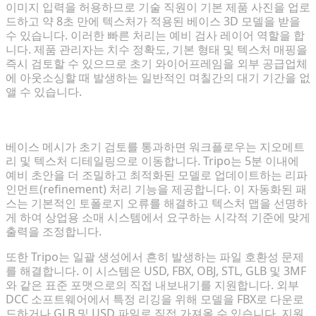
이미지 입력을 허용하므로 기술 직원이 기본 제품 사진을 업로
드하고 약 8초 만에 텍스처가 적용된 베이스 3D 모델을 받을
수 있습니다. 이러한 빠른 처리는 예비 검사 레이어 역할을 합
니다. 제품 관리자는 치수 정확도, 기본 형태 및 텍스처 매핑을
즉시 검토할 수 있으므로 초기 와이어프레임을 외부 공급업체
에 아웃소싱할 때 발생하는 일반적인 며칠간의 대기 기간을 없
앨 수 있습니다.
텍스처 다듬기 및 포맷 변환(FBX/USD)
베이스 메시가 초기 검토를 통과하면 워크플로우는 지오메트
리 및 텍스처 디테일링으로 이동합니다. Tripo는 5분 이내에
예비 초안을 더 조밀하고 최적화된 모델로 업데이트하는 리파
인먼트(refinement) 처리 기능을 제공합니다. 이 자동화된 패
스는 기본적인 토폴로지 오류를 해결하고 텍스처 맵을 선명하
게 하여 상업용 소매 시스템에서 요구하는 시각적 기준에 맞게
출력을 조정합니다.
또한 Tripo는 일괄 생성에서 흔히 발생하는 파일 호환성 문제
를 해결합니다. 이 시스템은 USD, FBX, OBJ, STL, GLB 및 3MF
와 같은 표준 포맷으로의 직접 내보내기를 지원합니다. 외부
DCC 소프트웨어에서 특정 리깅을 위해 모델을 FBX로 다운로
드하거나 GLB 및 USD 파일로 직접 가져올 수 있습니다. 지원