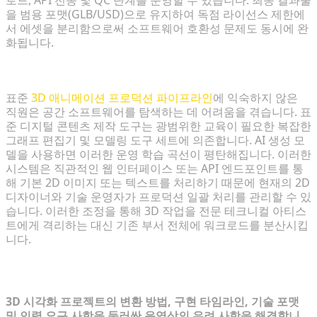
로드, API 전송 및 QC 단계를 운영할 수 있습니다. 최종 결과물
을 범용 포맷(GLB/USD)으로 유지하여 독점 라이선스 제한에
서 에셋을 분리함으로써 소프트웨어 호환성 문제도 동시에 완
화됩니다.
기존 3D 소프트웨어 없이 팀의 기술 향상
표준
3D 애니메이션 프로덕션 파이프라인
에 익숙하지 않은
직원은 공간 소프트웨어를 탐색하는 데 어려움을 겪습니다. 표
준 디지털 콘텐츠 제작 도구는 광범위한 교육이 필요한 복잡한
그래프 편집기 및 모델링 도구 세트에 의존합니다. AI 생성 모
델을 사용하면 이러한 운영 학습 곡선이 평탄해집니다. 이러한
시스템은 직관적인 웹 인터페이스 또는 API 엔드포인트를 통
해 기본 2D 이미지 또는 텍스트를 처리하기 때문에 현재의 2D
디자이너와 기술 운영자가 프로덕션 일괄 처리를 관리할 수 있
습니다. 이러한 조정을 통해 3D 작업을 전문 테크니컬 아티스
트에게 격리하는 대신 기존 부서 전체에 워크로드를 분산시킵
니다.
자주 묻는 질문(FAQ)
3D 시각화 프로젝트의 변환 방법, 구현 타임라인, 기술 포맷
및 인력 요구 사항을 둘러싼 운영상의 우려 사항을 해결합니