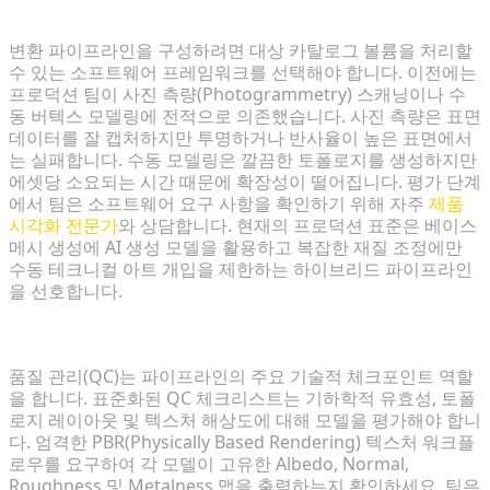
올바른 3D 생성 기술 선택
변환 파이프라인을 구성하려면 대상 카탈로그 볼륨을 처리할
수 있는 소프트웨어 프레임워크를 선택해야 합니다. 이전에는
프로덕션 팀이 사진 측량(Photogrammetry) 스캐닝이나 수
동 버텍스 모델링에 전적으로 의존했습니다. 사진 측량은 표면
데이터를 잘 캡처하지만 투명하거나 반사율이 높은 표면에서
는 실패합니다. 수동 모델링은 깔끔한 토폴로지를 생성하지만
에셋당 소요되는 시간 때문에 확장성이 떨어집니다. 평가 단계
에서 팀은 소프트웨어 요구 사항을 확인하기 위해 자주
제품
시각화 전문가
와 상담합니다. 현재의 프로덕션 표준은 베이스
메시 생성에 AI 생성 모델을 활용하고 복잡한 재질 조정에만
수동 테크니컬 아트 개입을 제한하는 하이브리드 파이프라인
을 선호합니다.
품질 관리 표준 설정
품질 관리(QC)는 파이프라인의 주요 기술적 체크포인트 역할
을 합니다. 표준화된 QC 체크리스트는 기하학적 유효성, 토폴
로지 레이아웃 및 텍스처 해상도에 대해 모델을 평가해야 합니
다. 엄격한 PBR(Physically Based Rendering) 텍스처 워크플
로우를 요구하여 각 모델이 고유한 Albedo, Normal,
Roughness 및 Metalness 맵을 출력하는지 확인하세요. 팀은