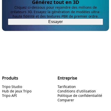
Générez tout en 3D
Cliquez ci-dessous pour rejoindre des millions de
créateurs 3D. Essayez la génération de modèles ultra-
haute fidélité et des textures PBR de premier ordre.
Essayer
Produits
Entreprise
Tripo Studio
Tarification
Hub de jeux Tripo
Conditions d'utilisation
Tripo API
Politique de confidentialité
Comparer