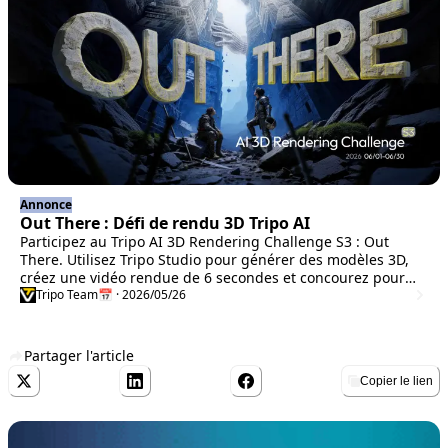
Annonce
Out There : Défi de rendu 3D Tripo AI
Participez au Tripo AI 3D Rendering Challenge S3 : Out
There. Utilisez Tripo Studio pour générer des modèles 3D,
créez une vidéo rendue de 6 secondes et concourez pour
des prix en espèces, des abonnements Tripo Studio, de la
Tripo Team
📅 · 2026/05/26
promotion sur les réseaux sociaux et une chance d’être mis
en avant sur le panneau publicitaire Nasdaq à New York.
Partager l'article
Copier le lien