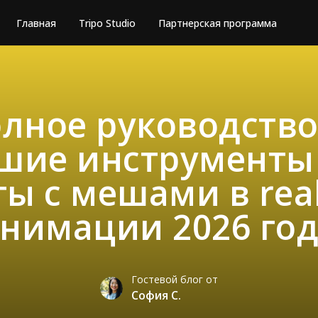
Главная
Tripo Studio
Партнерская программа
лное руководств
шие инструменты
ы с мешами в rea
нимации 2026 го
Гостевой блог от
София С.