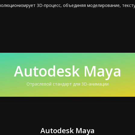
волюционизирует 3D-процесс, объединяя моделирование, текстур
Autodesk Maya
Отраслевой стандарт для 3D-анимации
Autodesk Maya