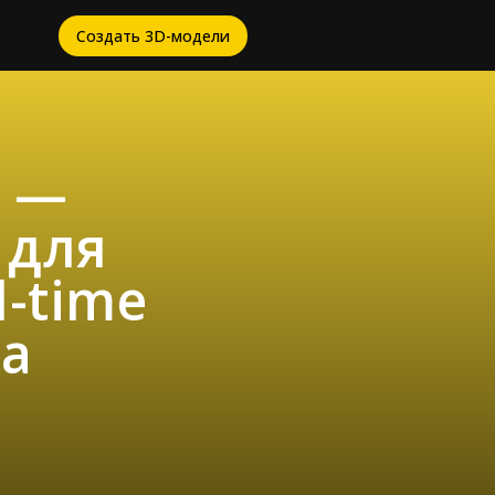
Создать 3D-модели
о —
 для
l-time
да