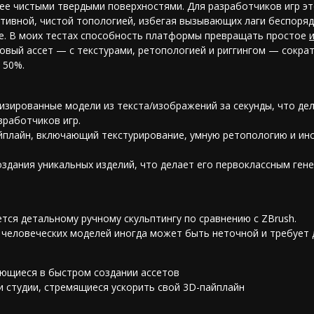
ее чистыми твердыми поверхностями. Для разработчиков игр эт
тивной, чистой топологией, избегая вызывающих лаги беспоряд
е. В моих тестах способность платформы превращать простое
товый ассет — с текстурами, ретопологией и риггингом — сокра
 50%.
зированные модели из текста/изображений за секунды, что дел
зработчиков игр
.
плайн, включающий текстурирование, умную ретопологию и
ин
оздания уникальных изделий, что делает его первоклассным
ген
ся детальному ручному скульптингу по сравнению с ZBrush.
 человеческих моделей иногда может быть неточной и требует 
ающиеся в быстром создании ассетов
 студии, стремящиеся ускорить свой 3D-пайплайн