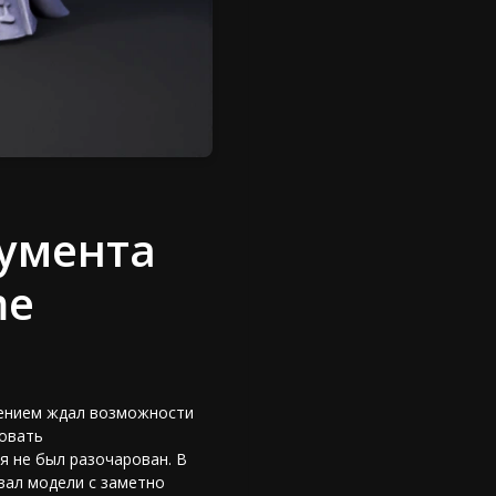
умента
me
пением ждал возможности
ровать
я не был разочарован. В
авал модели с заметно