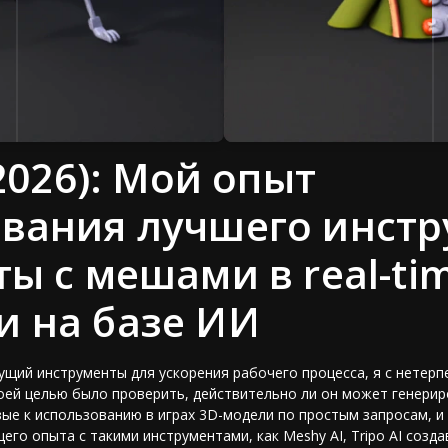
(2026): Мой опыт
вания лучшего инстр
ты с мешами в real-ti
 на базе ИИ
ущий инструменты для ускорения рабочего процесса, я с нетер
Моей целью было проверить, действительно ли он может генери
ые к использованию в играх 3D-модели по простым запросам, и 
го опыта с такими инструментами, как Meshy AI, Tripo AI созд