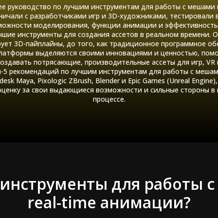
 руководство по лучшим инструментам для работы с мешами в
дничали с разработчиками игр и 3D-художниками, тестировали
можности моделирования, функции анимации и эффективность 
шие инструменты для создания ассетов в реальном времени. О
ет 3D-пайплайны, до того, как традиционное программное об
платформы выделяются своими инновациями и ценностью, помо
оздавать потрясающие, производительные ассеты для игр, VR
-5 рекомендаций по лучшим инструментам для работы с мешами
odesk Maya, Pixologic ZBrush, Blender и Epic Games (Unreal Engine
оценку за свои выдающиеся возможности и сильные стороны в
процессе.
 инструменты для работы 
real-time анимации?