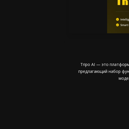
Tripo AI — это платфор
предлагающий набор функ
моде