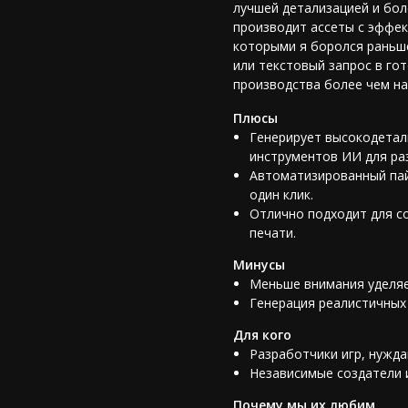
лучшей детализацией и бол
производит ассеты с эффек
которыми я боролся раньш
или текстовый запрос в го
производства более чем на
Плюсы
Генерирует высокодетали
инструментов
ИИ для ра
Автоматизированный пай
один клик.
Отлично подходит для с
печати
.
Минусы
Меньше внимания уделяет
Генерация реалистичных
Для кого
Разработчики игр, нужд
Независимые создатели и
Почему мы их любим