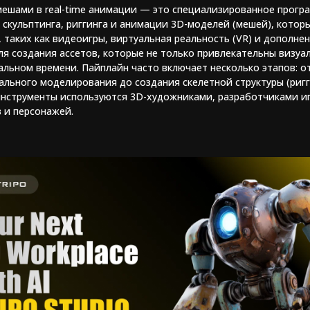
мешами в real-time анимации — это специализированное прогр
 скульптинга, риггинга и анимации 3D-моделей (мешей), котор
таких как видеоигры, виртуальная реальность (VR) и дополненн
я создания ассетов, которые не только привлекательны визуа
альном времени. Пайплайн часто включает несколько этапов: 
ального моделирования до создания скелетной структуры (ригг
инструменты используются 3D-художниками, разработчиками и
 и персонажей.