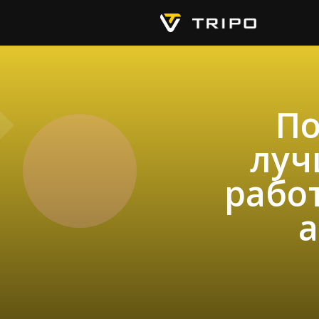
По
луч
работ
а