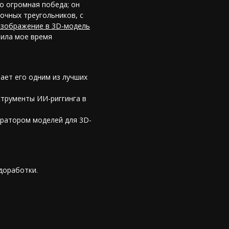
о огромная победа; он
очных треугольников, с
изображение в 3D-модель
тила мое время
ает его одним из лучших
струменты ИИ-риггинга
в
ератором моделей для 3D-
доработки.