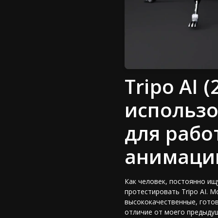
Tripo AI 
использо
для рабо
анимации
Как человек, постоянно ищ
протестировать Tripo AI. 
высококачественные, готов
отличие от моего предыдуще