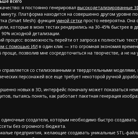
ьше всего
 качество: я постоянно генерировал
высокодетализированные 3
 минуту. Платформа находится на совершенно другом уровне по
тка (Smart Mesh): функция
умной сетки
просто невероятна. Она 
ли, которые в моих тестах рендерились на 30-45% быстрее в д
 90% исходной детализации.
ий процесс: возможность перейти от запроса к полностью текс
гом с помощью ИИ
в один клик — это огромная экономия времен
 проще, позволив мне сосредоточиться на творчестве, а не на 
 справляется со стилизованными и твердотельными моделями, 
еческих персонажей все еще требует некоторой ручной дорабо
ершенно новых в 3D, интерфейс поначалу может показаться нем
итов, пытаясь понять, как работает пакетная генерация изобра
и одиночные создатели, которым необходимо быстро создавать 
ассеты без огромного бюджета.
 малые предприятия, желающие создавать уникальные STL-файл