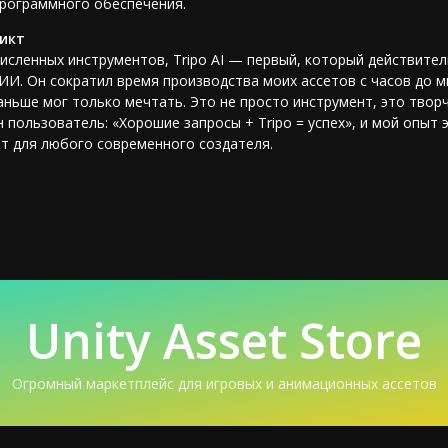
программного обеспечения.
икт
исленных инструментов, Tripo AI — первый, который действите
ИИ. Он сократил время производства моих ассетов с часов до м
аньше мог только мечтать. Это не просто инструмент, это творч
 пользователь: «Хорошие запросы + Tripo = успех», и мой опыт 
т для любого современного создателя.
Unity Asset Store
Огромный маркетплейс для игровых и анимационных ассетов