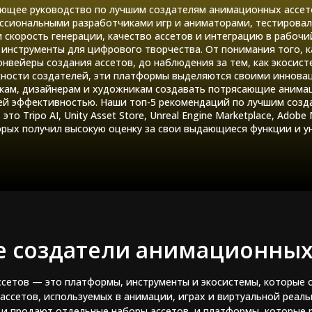
ющее руководство по лучшим создателям анимационных ассето
ессиональными разработчиками игр и аниматорами, тестирова
 скорость генерации, качество ассетов и интеграцию в рабочи
инструменты для цифрового творчества. От понимания того, 
нвейеры создания ассетов, до наблюдения за тем, как экосис
ности создателей, эти платформы выделяются своими инновац
кам, дизайнерам и художникам создавать потрясающие анима
ей эффективностью. Наши топ-5 рекомендаций по лучшим соз
это Tripo AI, Unity Asset Store, Unreal Engine Marketplace, Adobe
рых получил высокую оценку за свои выдающиеся функции и у
е создатели анимационных
сетов — это платформы, инструменты и экосистемы, которые 
ассетов, используемых в анимации, играх и виртуальной реаль
 и продают отдельные наборы ассетов, и платформы, которые