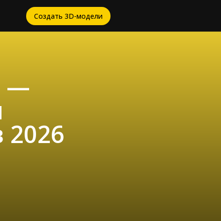
Создать 3D-модели
о —
и
 2026