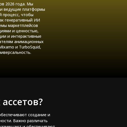
в 2026 года. Мы
ли ведущие платформы
й процесс, чтобы
как генеративный ИИ
темы маркетплейсов
иями и ценностью,
ции и интерактивные
дателям анимационных
 Mixamo и TurboSquid,
ниверсальность.
 ассетов?
обеспечивают создание и
ности. Важно различать
 размещают и обеспечивают