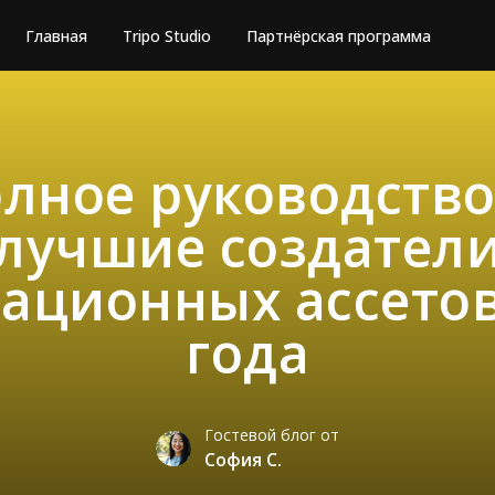
Главная
Tripo Studio
Партнёрская программа
лное руководств
лучшие создател
ационных ассетов
года
Гостевой блог от
София С.