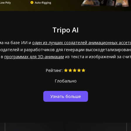
Tripo AI
ма на базе ИИ и
один из лучших создателей анимационных ассет
оздателей и разработчиков для генерации высокодетализирован
 в
программах для 3D-анимации
из текста и изображений за счи
Рейтинг:
Глобально
Узнать больше