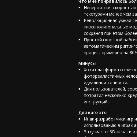
Что мне понравилось бол
Невероятная скорость и
текстурами менее чем за
Революционная умная се
низкополигональные моде
сохраняя при этом более
Простой сквозной рабоч
автоматическим риггин
процесс примерно на 80%
Минусы
Хотя платформа отлично
фотореалистичных челов
идеальной точности.
Для пользователей, сов
потратил несколько кред
инструкций.
Для кого это
Инди-разработчики игр 
использованию в играх 
Энтузиасты 3D-печати и