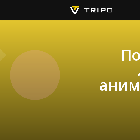
По
аним