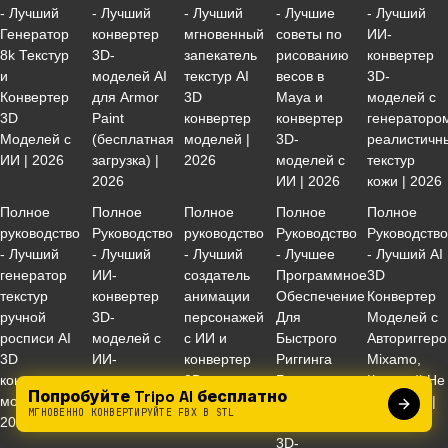
- Лучший
- Лучший
- Лучший
- Лучшие
- Лучший
Генератор
конвертер
мгновенный
советы по
ИИ-
8k Текстур
3D-
запекатель
рисованию
конвертер
и
моделей AI
текстур AI
весов в
3D-
Конвертер
для Armor
3D
Maya и
моделей с
3D
Paint
конвертер
конвертер
генераторо
Моделей с
(бесплатная
моделей |
3D-
реалистичн
ИИ | 2026
загрузка) |
2026
моделей с
текстур
2026
ИИ | 2026
кожи | 2026
Полное
Полное
Полное
Полное
Полное
руководство
Руководство
руководство
Руководство
Руководств
- Лучший
- Лучший
- Лучший
- Лучшее
- Лучший AI
генератор
ИИ-
создатель
Программное
3D
текстур
конвертер
анимации
Обеспечение
Конвертер
ручной
3D-
персонажей
Для
Моделей с
росписи AI
моделей с
с ИИ и
Быстрого
Авториггер
3D
ИИ-
конвертер
Риггинга
Mixamo,
конвертер
материализатором
3D-
Гуманоидов
Который Не
Попробуйте Tripo AI бесплатно
моделей |
| 2026
моделей с
И
Работает |
МГНОВЕННО КОНВЕРТИРУЙТЕ FBX В STL
2026
ИИ | 2026
Конвертер
2026
3D-