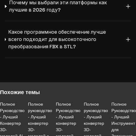
Почему мы выбрали эти платформы как
лучшие в 2026 году?
Какое программное обеспечение лучше
всего подходит для высокоточного
преобразования FBX в STL?
Похожие темы
Полное
Полное
Полное
Полное
Полное
Руководство
руководство
Руководство
руководство
Руководств
- Лучший
- Лучший
- Лучший
- Лучший
- Лучший
Конвертер
конвертер
конвертер
конвертер
Инструмент
3D-
3D-
3D-
3D-
для