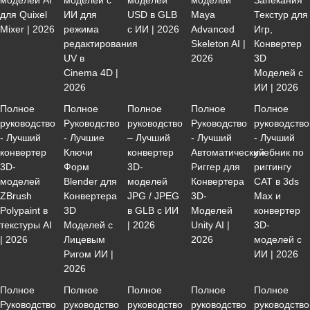
моделей AI
моделей с
моделей
моделей
Запекания
для Quixel
ИИ для
USD в GLB
Maya
Текстур для
Mixer | 2026
режима
с ИИ | 2026
Advanced
Игр,
редактирования
Skeleton AI |
Конвертер
UV в
2026
3D
Cinema 4D |
Моделей с
2026
ИИ | 2026
Полное
Полное
Полное
Полное
Полное
руководство
Руководство
руководство
Руководство
руководство
- Лучший
- Лучшие
– Лучший
- Лучший
- Лучший
конвертер
Ключи
конвертер
Автоматический
учебник по
3D-
Форм
3D-
Риггер для
риггингу
моделей
Blender для
моделей
Конвертера
CAT в 3ds
ZBrush
Конвертера
JPG / JPEG
3D-
Max и
Polypaint в
3D
в GLB с ИИ
Моделей
конвертер
текстуры AI
Моделей с
| 2026
Unity AI |
3D-
| 2026
Лицевым
2026
моделей с
Ригом ИИ |
ИИ | 2026
2026
Полное
Полное
Полное
Полное
Полное
Руководство
руководство
руководство
руководство
руководство