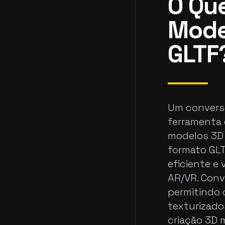
O Qu
Mode
GLTF
Um converso
ferramenta e
modelos 3D 
formato GLT
eficiente e
AR/VR. Conv
permitindo 
texturizado
criação 3D 