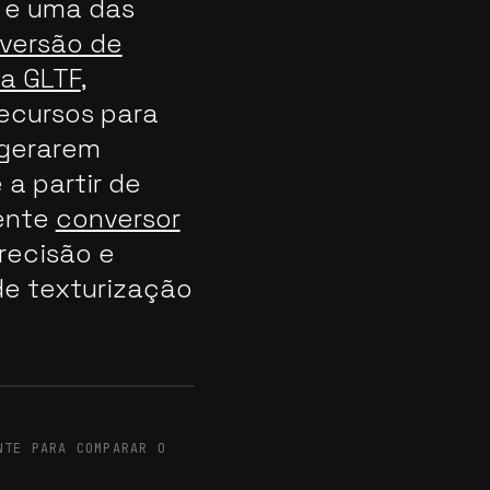
 e uma das
versão de
ra GLTF
,
ecursos para
 gerarem
 a partir de
ente
conversor
recisão e
de texturização
After
NTE PARA COMPARAR O