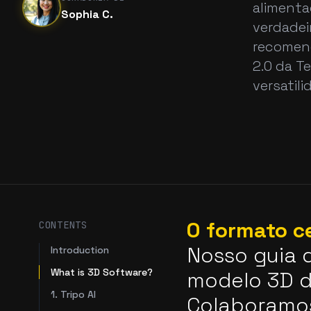
alimenta
Sophia C.
verdadeir
recomend
2.0 da T
versatil
O formato ce
CONTENTS
Nosso guia 
Introduction
What is 3D Software?
modelo 3D d
1. Tripo AI
Colaboramos