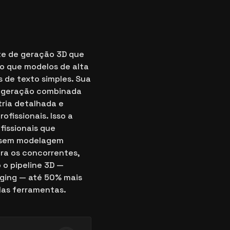
te de geração 3D que
do que modelos de alta
s de texto simples. Sua
e geração combinada
tria detalhada e
fissionais. Isso a
fissionais que
o sem modelagem
era os concorrentes,
 o pipeline 3D —
gging — até 50% mais
las ferramentas.