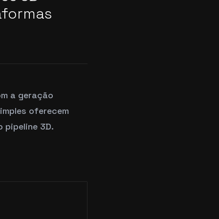
taformas
om a geração
simples oferecem
 pipeline 3D.