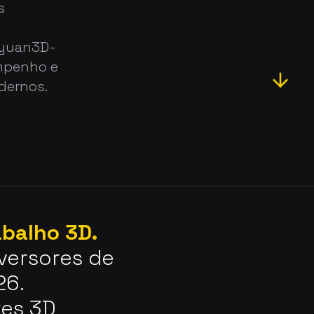
s
nyuan3D-
empenho e
dernos.
abalho 3D.
versores de
26.
res 3D