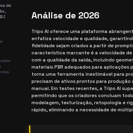
ma de
ão,
Análise de 2026
OBJ
Tripo AI oferece uma plataforma abrangen
enfatiza velocidade e qualidade, garantin
de
fidelidade sejam criados a partir de prompt
a
característica marcante é a velocidade d
com a qualidade da saída, incluindo geome
podem
e
materiais PBR adequados para aplicações pro
antes
torna uma ferramenta inestimável para pro
precisam de ativos prontos para produçã
manual. Em testes recentes, a Tripo AI sup
permitindo que os criadores concluam todo
modelagem, texturização, retopologia e ri
rápido, eliminando a necessidade de múltip