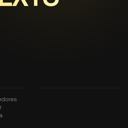
edores
r
a