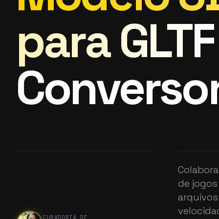
para GLTF
Converso
Colabora
de jogos
arquivos
velocida
CURADORIA DE