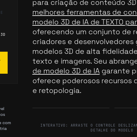
para criação de conteúdo 3D
melhores ferramentas de con
DE
modelo 3D de IA de TEXTO pa
oferecendo um conjunto de r
 3D
criadores e desenvolvedores
modelos 3D de alta fidelidade
texto e imagens. Seu abrang
S
de modelo 3D de IA
garante p
oferece poderosos recursos 
e retopologia.
vel
dos
Before
After
Before
de com
INTERATIVO: ARRASTE O CONTROLE DESLIZA
tria
DETALHE DO MODELO