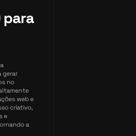
 para
ma
a gerar
os no
 altamente
cações web e
so criativo,
s e
tornando a