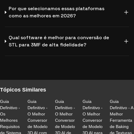
Por que selecionamos essas plataformas
como as melhores em 2026?
Qual software é melhor para conversão de
STL para 3MF de alta fidelidade?
Tópicos Similares
Guia
Guia
Guia
Guia
Guia
Definitivo -
Definitivo -
Definitivo -
Definitivo -
Definitivo - A
Os
O Melhor
O Melhor
O Melhor
Melhor
Melhores
Conversor
Conversor
Conversor
Ferramenta
Requisitos
de Modelo
de Modelo
de Modelo
de Baking
de Sistema
3D AI com
3D AI de
3D AI para
de Texturas