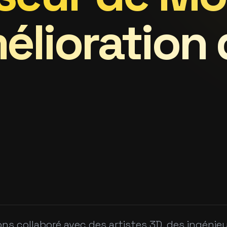
élioration
ns collaboré avec des artistes 3D, des ingénieu