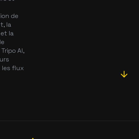
sion de
, la
et la
de
Tripo AI,
eurs
les flux