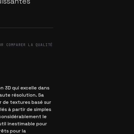
uissantes
After
UR COMPARER LA QUALITÉ
on 3D qui excelle dans
aute résolution. Sa
r de textures basé sur
lés à partir de simples
 considérablement le
util inestimable pour
rêts pour la