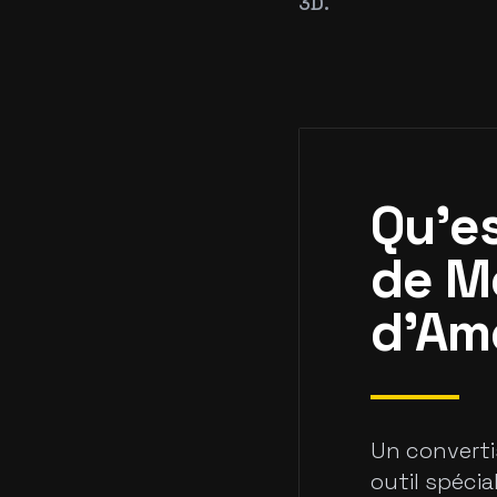
3D.
Qu'e
de M
d'Amé
Un converti
outil spécial