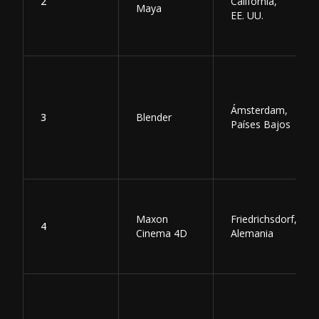
2
California,
Maya
EE. UU.
Ámsterdam,
3
Blender
Países Bajos
Maxon
Friedrichsdorf,
4
Cinema 4D
Alemania