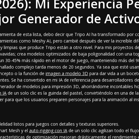
(2026): Mi Experiencia P
jor Generador de Activ
mienta de esta lista, debo decir que Tripo AI ha transformado por c
amientas como Meshy AI, pero cambié después de ver la increíble difer
s y limpias que produce Tripo están a otro nivel. Para mis proyectos de
vavidas; crea modelos optimizados de baja poligonalidad con una top
 un 30-45% más rápido en el motor de juego, manteniendo más del 90%
-mallado complejo tarda menos de 20 segundos. Ya sea que esté usa
cepto o la función de
imagen a modelo 3D
para dar vida a un bocet
ntes. Se ha convertido en mi
IA de referencia para desarrolladores d
nerador de modelos para impresión 3D
, ahorrándome incontables h
n IA
de un solo clic es la guinda del pastel, convirtiéndolo en una de
l
er
para que los usuarios preparen personajes para la animación al in
lidad listos para juegos con detalles y texturas superiores.
mart Mesh y el
auto-rigging con IA
de un solo clic agilizan todo el fluj
características de optimización mejoran drásticamente el rendimiento 