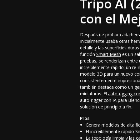
Tripo AI 
con el Me
Después de probar cada herra
Inicialmente usaba otras herr
detalle y las superficies dura
función
Smart Mesh
es un sal
pruebas, se renderizan entre
increíblemente rápido: un re
modelo 3D
para un nuevo con
consistentemente impresiona
también destaca como un
ge
miniaturas. El
auto-rigging co
auto-rigger con IA para Blend
solución de principio a fin.
Pros
Genera modelos de alta fide
El increíblemente rápido S
La topología limpia y las 