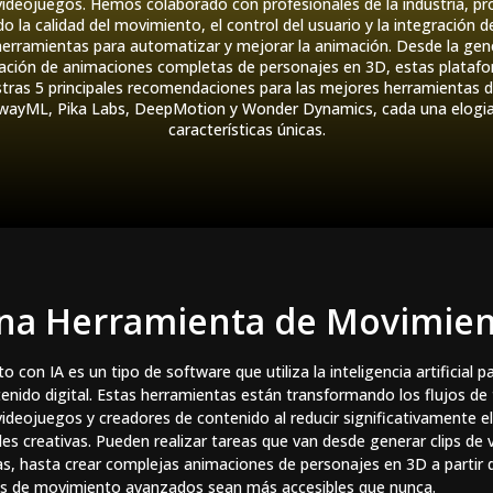
videojuegos. Hemos colaborado con profesionales de la industria, pro
o la calidad del movimiento, el control del usuario y la integración de
 herramientas para automatizar y mejorar la animación. Desde la gene
eación de animaciones completas de personajes en 3D, estas plataf
estras 5 principales recomendaciones para las mejores herramientas 
nwayML, Pika Labs, DeepMotion y Wonder Dynamics, cada una elogiad
características únicas.
na Herramienta de Movimien
con IA es un tipo de software que utiliza la inteligencia artificial 
nido digital. Estas herramientas están transformando los flujos de
videojuegos y creadores de contenido al reducir significativamente e
es creativas. Pueden realizar tareas que van desde generar clips de v
as, hasta crear complejas animaciones de personajes en 3D a partir 
tos de movimiento avanzados sean más accesibles que nunca.