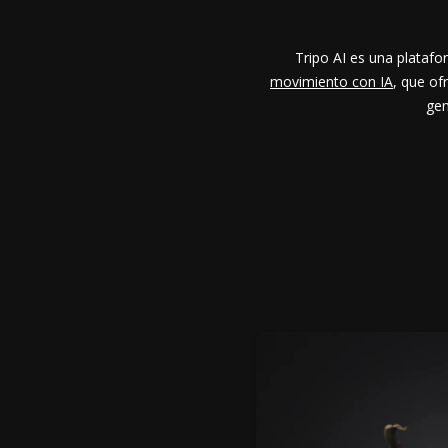
Tripo AI es una plataf
movimiento con IA
, que of
gen