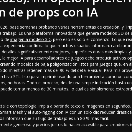
ón de props con IA
2026, pasé semanas probando varias herramientas de creación, y Tri
 trabajo. Es una plataforma innovadora que genera modelos 3D de alt
o o de
imagen a modelo 3D
, pero eso es solo el comienzo. Lo que re
opia experiencia confirma lo que muchos usuarios informan: cambiar
detalles significativamente mejores, superficies duras más limpias y
, la
mejor IA para desarrolladores de juegos
debe producir activos op
creando modelos de baja poligonización listos para juegos que, en a
ido mientras retienen más del 90 % del detalle visual. Para mis proy
archivo STL listo para imprimir usando una herramienta como un
conv
s, no horas. Todo el proceso, desde una simple indicación hasta 
r, puede tomar menos de 30 minutos, lo cual es simplemente extraordi
alle con topología limpia a partir de texto o imágenes en segundos.
Smart Mesh
y el
auto-rigging con IA
con un solo clic reducen drástic
os informan que su flujo de trabajo es un 80 % más fácil.
mente generoso y precios justos lo hacen accesible para creadores i