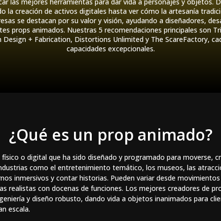
ficar las mejores herramientas para dar vida a personajes y objetos
o la creación de activos digitales hasta ver cómo la artesanía trad
esas se destacan por su valor y visión, ayudando a diseñadores, desar
tes props animados. Nuestras 5 recomendaciones principales son Tri
 Design + Fabrication, Distortions Unlimited y The ScareFactory, ca
capacidades excepcionales.
¿Qué es un prop animado?
ísico o digital que ha sido diseñado y programado para moverse, cre
ndustrias como el entretenimiento temático, los museos, las atraccio
ornos inmersivos y contar historias. Pueden variar desde movimientos
as realistas con docenas de funciones. Los mejores creadores de p
geniería y diseño robusto, dando vida a objetos inanimados para cli
an escala.