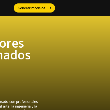
Generar modelos 3D
jores
mados
orado con profesionales
arte, la ingeniería y la