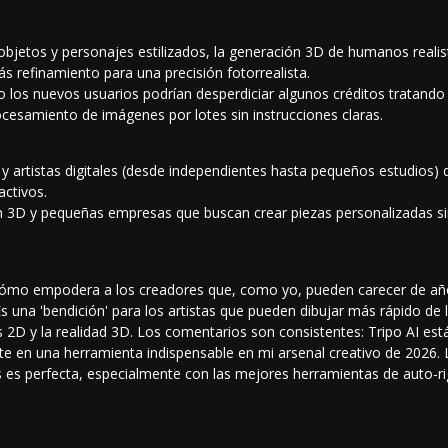
bjetos y personajes estilizados, la generación 3D de humanos realis
s refinamiento para una precisión fotorrealista.
pero los nuevos usuarios podrían desperdiciar algunos créditos tratan
ocesamiento de imágenes por lotes sin instrucciones claras.
y artistas digitales (desde independientes hasta pequeños estudios) 
activos.
ón 3D y pequeñas empresas que buscan crear piezas personalizadas s
ómo empodera a los creadores que, como yo, pueden carecer de año
s una 'bendición' para los artistas que pueden dibujar más rápido de 
 2D y la realidad 3D. Los comentarios son consistentes: Tripo AI es
erte en una herramienta indispensable en mi arsenal creativo de 2026.
 es perfecta, especialmente con las
mejores herramientas de auto-ri