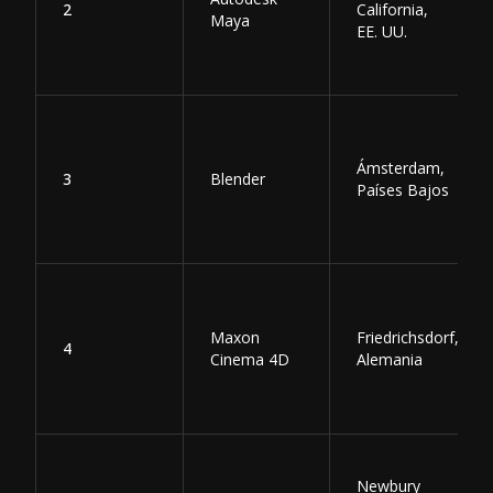
2
California,
Maya
EE. UU.
Ámsterdam,
3
Blender
Países Bajos
Maxon
Friedrichsdorf,
4
Cinema 4D
Alemania
Newbury