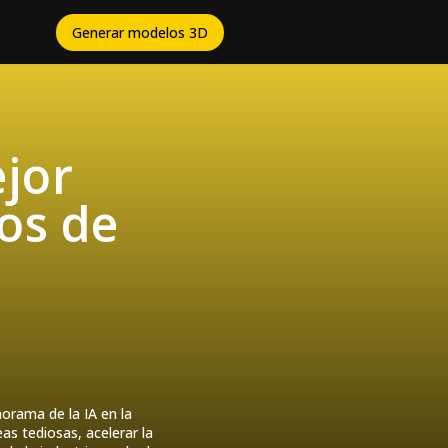
Generar modelos 3D
ejor
jos de
norama de la IA en la
s tediosas, acelerar la