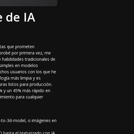
e de IA
ntas que prometen
 probé por primera vez, me
habilidades tradicionales de
 simples en modelos
chos usuarios con los que he
ogía más limpia y es
uras listos para producción.
0% y un 45% más rápido en
imiento para cualquier
ch-to-3d-model, o imágenes en
D
hasta el
texturizado con IA