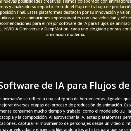
r nuevas posibilidades creativas. Hemos colaborado con animadores 
ormas y analizado su impacto en todo el flujo de trabajo de producció
posición final. Estas plataformas destacan por su innovación y valor,
tudios a crear animaciones impresionantes con una velocidad y eficie
recomendaciones para el mejor software de IA para flujos de animac
 NVIDIA Omniverse y DeepMotion, cada uno elogiado por sus contri
animación moderna.
Software de IA para Flujos d
e animación se refiere a una categoría de herramientas digitales que ut
mejorar diversas etapas del proceso de producción de animación. Es
lmente consumen mucho tiempo y trabajo, como el modelado 3D, la te
scopia y la composición. Al aprovechar la IA, estas plataformas per
dicaciones, capturar el movimiento de personajes desde un video o i
ayor velocidad y eficiencia, liberando a los artistas para que se cent