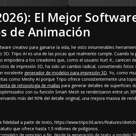
2026): El Mejor Softwar
os de Animación
ware creativo para ganarse la vida, he visto innumerables herramie
ajo 3D. Tripo AI es una de las pocas que realmente cumple. Cuando la
 empodera a los creadores que, como el usuario Kurt K., carecen de 
tos de impresión 3D, ha sido un cambio radical, convirtiendo fotos
un excelente
generador de modelos para impresión 3D
. Yo, como mu
ntas como Meshy AI porque Tripo ofrece consistentemente una topol
ienta de retopología de mallas
para generar detalles de superficies d
 optimizados con su función Smart Mesh se renderizaron entre un 3
ervando más del 90% del detalle original, una mejora masiva de rend
fidelidad a partir de texto, https://www.tripo3d.ai/es/features/sket
tuito que ofrece hasta 1.5 millones de polígonos.
 completo de principio a fin, desde la generación de
texto a modelo 3