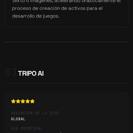
texto o imágenes, acelerando drásticamente el
proceso de creación de activos para el
desarrollo de juegos.
01
TRIPO AI
UBICACIÓN DE LA SEDE
GLOBAL
USO PRINCIPAL