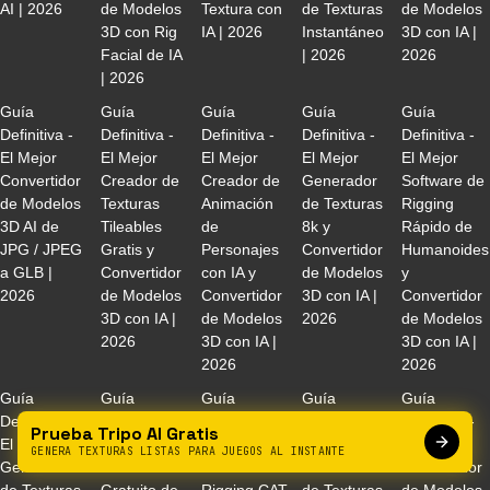
AI | 2026
de Modelos
Textura con
de Texturas
de Modelos
3D con Rig
IA | 2026
Instantáneo
3D con IA |
Facial de IA
| 2026
2026
| 2026
Guía
Guía
Guía
Guía
Guía
Definitiva -
Definitiva -
Definitiva -
Definitiva -
Definitiva -
El Mejor
El Mejor
El Mejor
El Mejor
El Mejor
Convertidor
Creador de
Creador de
Generador
Software de
de Modelos
Texturas
Animación
de Texturas
Rigging
3D AI de
Tileables
de
8k y
Rápido de
JPG / JPEG
Gratis y
Personajes
Convertidor
Humanoides
a GLB |
Convertidor
con IA y
de Modelos
y
2026
de Modelos
Convertidor
3D con IA |
Convertidor
3D con IA |
de Modelos
2026
de Modelos
2026
3D con IA |
3D con IA |
2026
2026
Guía
Guía
Guía
Guía
Guía
Definitiva -
Definitiva -
Definitiva -
Definitiva -
Definitiva -
Prueba Tripo AI Gratis
El Mejor
El Mejor
El Mejor
El Mejor
El Mejor
GENERA TEXTURAS LISTAS PARA JUEGOS AL INSTANTE
Generador
Convertidor
Tutorial de
Generador
Convertidor