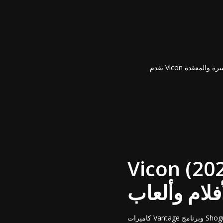
): دقة بصرية على مستوى الاستوديو
كاميرات Vantage وبرنامج Shogun من Vicon تدعم التقاط الحركة البصري عالي الدقة عبر مساحات واسعة. مع الحد الأدنى من الانحراف ونظافة