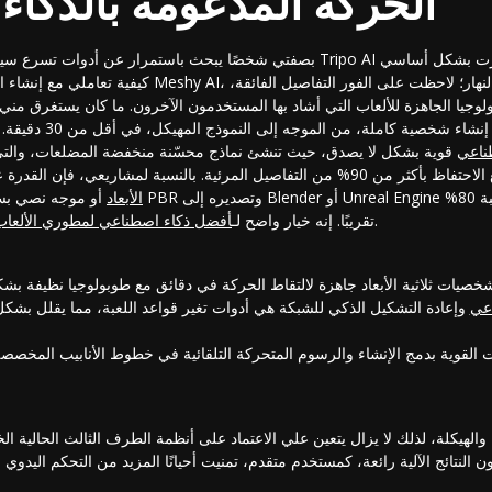
الحركة المدعومة بالذكاء
بصفتي شخصًا يبحث باستمرار عن أدوات تسرع سير عملي ثلاثي الأبعاد، قمت باختبار
كيفية تعاملي مع إنشاء الأصول. بعد التحول من أدوات مثل 
لوجيا الجاهزة للألعاب التي أشاد بها المستخدمون الآخرون. ما كان يستغرق مني
ة كاملة، من الموجه إلى النموذج المهيكل، في أقل من 30 دقيقة. ميزات المنصة مثل
طناعي
قوية بشكل لا يصدق، حيث تنشئ نماذج محسّنة منخفضة المضلعات، والتي 
الأبعاد
أو موجه نصي بسيط إلى أصل عالي الدقة مع م
الذين يتطلعون إلى تسريع الإنتاج.
تقريبًا. إنه خيار واضح لـ
أفضل ذكاء اصطناعي لمطوري الألعاب
اعي
وإعادة التشكيل الذكي للشبكة هي أدوات تغير قواعد اللعبة، مما يقلل بشكل
القوية بدمج الإنشاء والرسوم المتحركة التلقائية في خطوط الأنابيب المخصصة