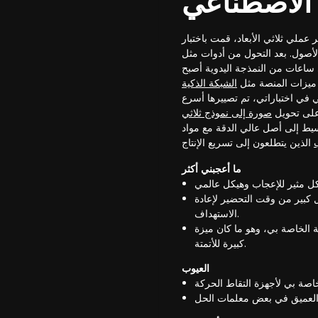
 الاصطناعي
 Tripo AI لمراجعتنا لعام 2026، وقد غيرت بشكل أساسي
Meshy AI، كان الفرق واضحًا كالليل والنهار؛ لاحظت على الفور التفاصيل الفائقة،
 ساعات من النمذجة اليدوية أصبح
الشبكة الذكية
في اختباراتي، تم تصييرها أسرع
صورة إلى نموذج ثلاثي
واد PBR وتصديره إلى Blender أو Unreal Engine جعلت سير عملي أكثر كفاءة بنسبة 80%
ما أعجبني أكثر
 كبير من وقت التحضير لإعادة
الاستهداف.
 الخاصة بي، وهو ما كان ميزة
كبيرة للأتمتة.
العيوب