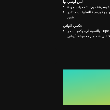
لمن أوصي بها
اجهة برمجة التطبيقات لا تقدر
بثمن.
حكمي النهائي
بالنسبة لي، يكمن سحر Tripo AI في كيفية ضغطه لما يمكن أن يكون أسابيع من إعداد الشخصيات في دقائق معدودة. لقد قدم باستمرار نماذج