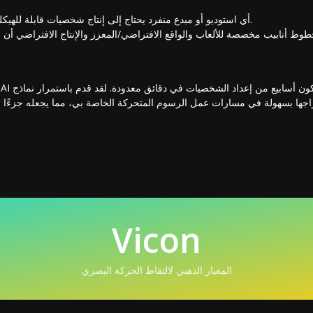
أي استوديو أو مبدع منفرد يحتاج إلى إنتاج شخصيات قابلة للهيكلة بسرعة دون التضحية بالجودة.
وط أنابيب مخصصة للألعاب والواقع الافتراضي/المعزز والإنتاج الافتراضي أن و
Vicon
المعيار الذهبي لالتقاط الحركة البصري