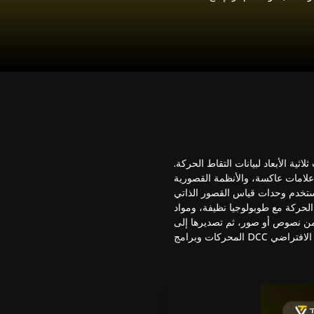
ثية الأبعاد لبيانات التقاط الحركة.
 علامات عاكسة، والأنظمة القصورية
 القصور الذاتي (IMUs) لالتقاط الحركة دون قيود خط الرؤية. بالإضافة إلى أجهزة الالتقاط، يحتاج المبدعون إلى نماذج ثلاثية
مواد PBR، وهياكل موثوقة يمكن إعادة استهدافها للحركة المسجلة. أدوات مثل Tripo AI تسرع
من نصوص أو صور، ثم تصديرها إلى