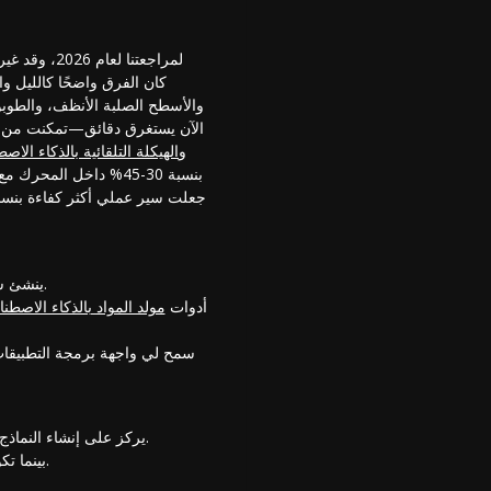
والأسطح الصلبة الأنظف، والطوبو
الآن يستغرق دقائق—تمكنت من إنشاء شخصي
و
الهيكلة التلقائية بالذكاء الاص
بنسبة 30-45% داخل المحرك مع الاحتفاظ بأكثر من 90% من التفاصيل المرئية. بالنسبة لمشاريعي، فإن القدرة على تحويل
ينشئ شخصيات ثلاثية الأبعاد جاهزة لالتقاط الحركة في دقائق مع طوبولوجيا نظيفة بشكل مثير للإعجاب وهيكل عالمي.
أدوات
مولد المواد بالذكاء الاصطن
سمح لي واجهة برمجة التطبيقات 
يركز على إنشاء النماذج والهيكلة، لذلك لا يزال يتعين علي الاعتماد على أنظمة الطرف الثالث الحالية الخاصة بي لأجهزة التقاط الحركة.
بينما تكون النتائج الآلية رائعة، كمستخدم متقدم، تمنيت أحيانًا المزيد من التحكم اليدوي العميق في بعض معلمات الحل.