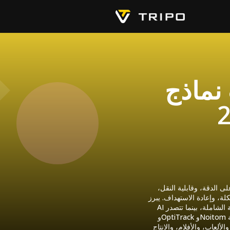
نماذج
ية والقصورية بناءً على الدقة، وقابلية النقل،
إعادة الاستهداف. يبرز Tripo
شاملة، بينما تتصدر Vicon وXsens
وOptiTrack وNoitom في أجهزة التقاط الحركة وبرامج التتبع. سواء كنت بحاجة إلى دقة بصرية على مستوى الاستوديو أو مرونة
ألعاب، والأفلام، والإنتاج