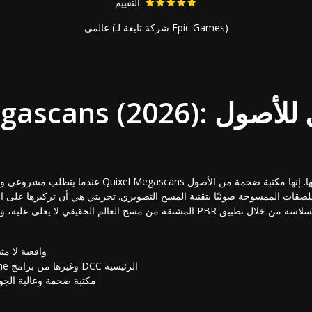
التقييم:
عالمي (شركة تابعة لـ Epic Games)
Quixel Megascans (2026): خي
عندما يتطلب مشروعي واقعية مطلقة لا يمكن إنكارها، فإن ans
لملصقات الممسوحة ضوئيًا بتقنية المسح التصويري. تجربتي هي أن تركيزها على ال
واقعية لا مث
تكامل سلس مع Unreal Engine وغيرها من برامج DCC الرئيسية
مكتبة ضخمة وعالية الجود