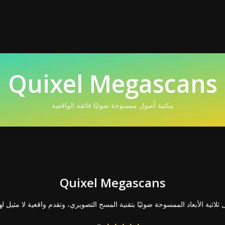
Quixel Megascans
مكتبة أصول ممسوحة ضوئيًا فائقة الواقعية
Quixel Megascans