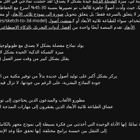
سبة لي، ميزة
الشبكة الذكية
ر لا يتعلق بالسرعة فقط؛ بل يتعلق بتحويل
صورة إلى نموذج ثلاثي الأبعاد
، أو م
https://www.tr) إلى أصل قابل للاستخدام، سواء للطباعة ثلاثية الأبعاد أو كـ
منشئ أصول Unity ثلاثية
التي رأيتها، وهو ما يوفر وقتًا هائلاً.
الأبعاد
. تقدم المنصة أيضًا واحدة من
أفضل أدوات التحريك بالذكاء الاصطناعي
يولد نماذج مفصلة بشكل لا يصدق مع طوبولوجي
ميزة 'الشبكة الذكية' الجيدة بشكل ل
يقلل بشكل كبير من وقت سير العمل (حتى 80% لبعض المس
يركز بشكل أكبر على توليد أصول جديدة بدلاً من توفير مكتبة من ا
جودة النماذج البشرية، على الرغم من جودتها، لا تزال قيد 
مطورو الألعاب والمبدعون الذين يحتاجون إلى تو
عشاق الطباعة ثلاثية الأبعاد الذين يفتقرون إلى مهارات النمذجة ا
عبة تمامًا. إنها الأداة الوحيدة التي أخذتني من فكرة بسيطة إلى نموذج مجهز ب
إلى التنقل بين خمسة برامج مختلفة. إنها تحقق حقًا وعد الإنشاء المدفوع بالذكاء الاصطناعي.