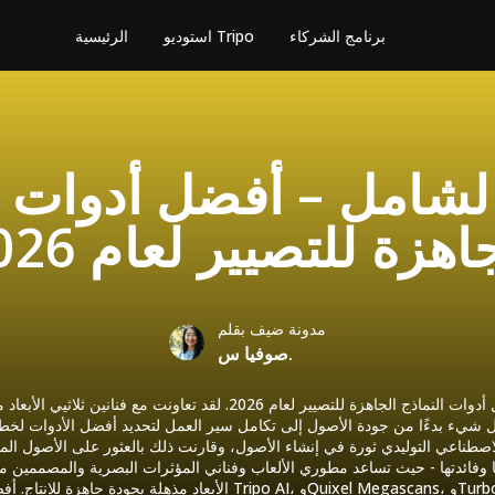
برنامج الشركاء
استوديو Tripo
الرئيسية
الشامل – أفضل أدوات ا
اهزة للتصيير لعام 2026
مدونة ضيف بقلم
صوفيا س.
هذا هو دليلي النهائي لأفضل أدوات النماذج الجاهزة للتصيير لعام 2026. لقد تع
 شيء بدءًا من جودة الأصول إلى تكامل سير العمل لتحديد أفضل الأدوات لخط إ
صطناعي التوليدي ثورة في إنشاء الأصول، وقارنت ذلك بالعثور على الأصول الم
ا وفائدتها - حيث تساعد مطوري الألعاب وفناني المؤثرات البصرية والمصممين مث