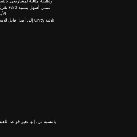
ونظيفة مثالية لمشاريعي. بالن
الأم
(ipo3d.ai/features/sketch-to-3d-model
بالنسبة لي، إنها تغير قواعد الل