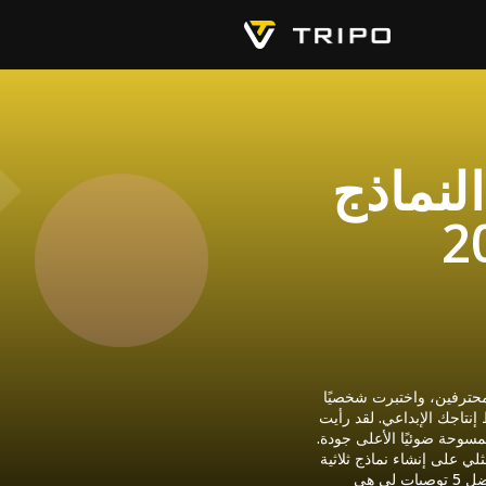
لنماذج
اونت مع فنانين ثلاثيي الأبعاد محترفين، واختبرت شخصيًا
نتاجك الإبداعي. لقد رأيت
مسوحة ضوئيًا الأعلى جودة.
لي على إنشاء نماذج ثلاثية
الأبعاد مذهلة بجودة جاهزة للإنتاج. أفضل 5 توصيات لي هي Tripo AI، وQuixel Megascans، وTurboSquid، وCGTrader،