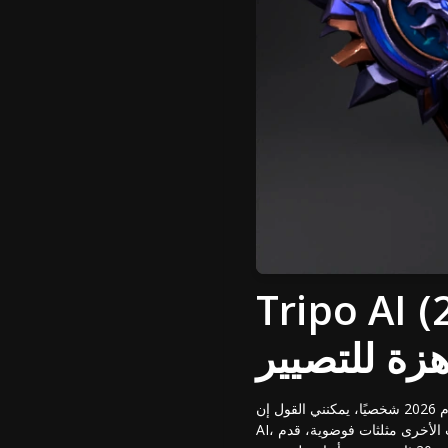
 تجربتي الشخصية التي غيرت
هزة للتصيير
بعد اختبار جميع اللاعبين الرئيسيين لعام 2026 شخصيًا، يمكنني القول إن Tripo AI في مستوى مختلف تمامًا. كشخص انتقل من أدوات مثل Meshy