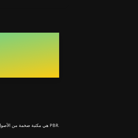
Quixel Megascans هي مكتبة ضخمة من الأصول ثلاثية الأبعاد الممسوحة ضوئيًا بتقنية المسح التصويري، وتقدم واقعية لا مثيل لها لسير عمل PBR.