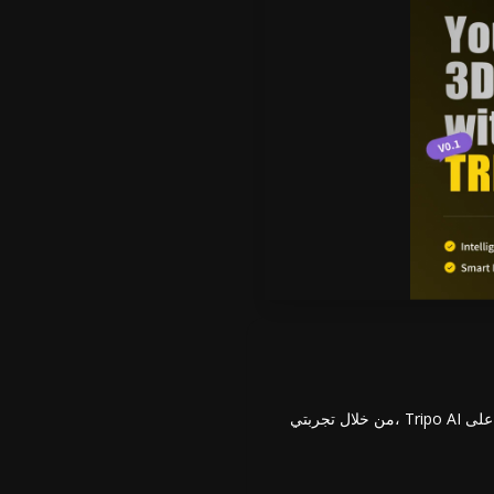
من خلال تجربتي، Tripo AI هي منصة تغير قواعد اللعبة وتولد نماذج ثلاثية الأبعاد فائقة الجودة وعالية التفاصيل من النصوص والصور، متفوقة على