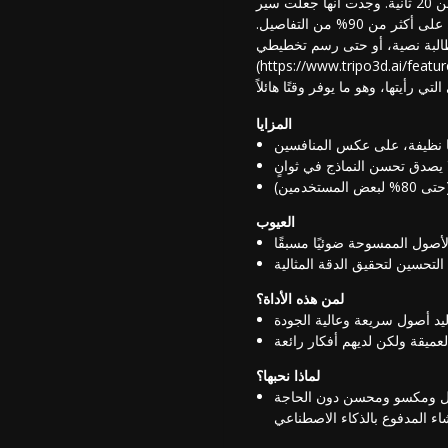
جيدة بشكل لا يصدق؛ لقد حسّنت نماذجي في أقل من 20 ثانية. وجدت أنها جعلت سير
عملي أسهل بنسبة 80% تقريبًا، حيث ولّدت أصولًا جاهزة للألعاب تم تصييرها بنسبة 30-45% أسرع مع الحفاظ على أكثر من 90% من التفاصيل.
طالبة نصية، أو حتى رسم تخطيطي
المزايا
ا نظيفة، على عكس المنافسين
ا يصدق تحسن النماذج في ثوانٍ
تخدمين)
العيوب
لأصول الممسوحة ضوئيًا مسبقًا
التحسين لتحقيق الدقة المثالية
لمن هذه الأداة؟
ليد أصول سريعة وعالية الجودة
لعميقة ولكن لديهم أفكار رائعة
لماذا نحبها؟
الكامل ومكسو ومحسن دون الحاجة