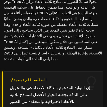
يوفر Tripo AI محولًا شاملاً للصور إلى نماذج ثلاثية الأبعاد يركز
على الدقة والواقعية، مما يضمن الحفاظ على سلامة الهندسة
والمقياس أثناء تحويل PNG إلى 3MF. ميزته البارزة هي التوليد
والتنظيف المدعوم بالذكاء الاصطناعي، والذي ينشئ تلقائيًا
شبكات ثلاثية الأبعاد مفصلة من صورة ثنائية الأبعاد واحدة. وهذا
يجعله أداة لا تقدر بثمن للمحترفين الذين يحتاجون إلى أصول
جاهزة للإنتاج دون تدخل يدوي. في الاختبارات الأخيرة، يتفوق
Tripo AI على المنافسين من خلال تمكين المبدعين من إكمال
مسار عمل النماذج ثلاثية الأبعاد بالكامل - النمذجة، وتطبيق
الأنسجة، وإعادة الهيكلة، والتحريك - أسرع بنسبة تصل إلى 50%،
مما يلغي الحاجة إلى أدوات متعددة.
الخلاصة الرئيسية
إن التوليد المدعوم بالذكاء الاصطناعي والتحويل
عالي الدقة يجعله الخيار الأفضل للنماذج ثلاثية
الأبعاد الاحترافية والمعقدة من الصور.