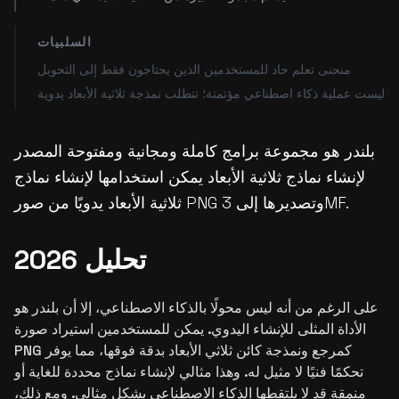
السلبيات
منحنى تعلم حاد للمستخدمين الذين يحتاجون فقط إلى التحويل
ليست عملية ذكاء اصطناعي مؤتمتة؛ تتطلب نمذجة ثلاثية الأبعاد يدوية
بلندر هو مجموعة برامج كاملة ومجانية ومفتوحة المصدر
لإنشاء نماذج ثلاثية الأبعاد يمكن استخدامها لإنشاء نماذج
ثلاثية الأبعاد يدويًا من صور PNG وتصديرها إلى 3MF.
تحليل 2026
على الرغم من أنه ليس محولًا بالذكاء الاصطناعي، إلا أن بلندر هو
الأداة المثلى للإنشاء اليدوي. يمكن للمستخدمين استيراد صورة
PNG كمرجع ونمذجة كائن ثلاثي الأبعاد بدقة فوقها، مما يوفر
تحكمًا فنيًا لا مثيل له. وهذا مثالي لإنشاء نماذج محددة للغاية أو
منمقة قد لا يلتقطها الذكاء الاصطناعي بشكل مثالي. ومع ذلك،