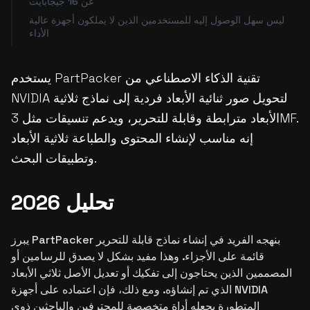
عن 16 جيجابايت
ليس سهل الوصول إليه للمستخدمين الذين لا يملكون أجهزة عالية
الأداء
يستخدم PartPacker تقنية الذكاء الاصطناعي من
NVIDIA لتحويل صور ثنائية الأبعاد فردية إلى نماذج ثلاثية
الأبعاد مترابطة وقابلة للتحرير، ويدعم تنسيقات مثل 3MF.
إنه مناسب لإنشاء المحتوى والطباعة ثلاثية الأبعاد
وتطبيقات البحث.
تحليل 2026
يبرز PartPacker بنهجه الفريد في إنشاء نماذج قابلة للتحرير
قائمة على الأجزاء. وهذا مفيد بشكل لا يصدق للرسامين أو
المصممين الذين يحتاجون إلى تفكيك أو تعديل الأصل ثلاثي الأبعاد
الذي تم إنشاؤه. ومع ذلك، فإن اعتماده على أجهزة NVIDIA
المتطورة يجعله أداة متخصصة للمحترفين والباحثين ذوي