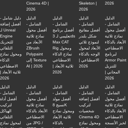
Cinema 4D |
Skeleton |
2026
2026
2026
الدليل
الدليل
الدليل
الدليل
دليل شامل -
الشامل -
الشامل -
الشامل -
الشامل -
أفضل إضافة
أفضل محول
أفضل مفاتيح
أفضل برنامج
أفضل محول
لـ Unreal
نماذج ثلاثية
شكل بلندر
تعليمي لـ 3ds
نماذج ثلاثية
Engine
الأبعاد بالذكاء
لنموذج ثلاثي
Max CAT
الأبعاد من
للتحريك
الاصطناعي
الأبعاد لمحول
Rig ومحول
ZBrush
التلقائي
لبرنامج
الوجه بالذكاء
نماذج الذكاء
Polypaint
ومحول نماذج
Armor Paint
الاصطناعي |
الاصطناعي
إلى Texture
الذكاء
للتنزيل
2026
ثلاثية الأبعاد |
AI | 2026
الاصطناعي
المجاني |
2026
ثلاثية الأبعاد |
2026
2026
الدليل
الدليل
الدليل
الدليل
الدليل
الشامل -
الشامل -
الشامل -
الشامل -
الشامل -
أفضل محول
أفضل إضافة
أفضل مولد
أفضل محول
أفضل أداة
نماذج ثلاثية
لتركيب
نسيج 8K
نماذج ثلاثية
لتركيب
الأبعاد بالذكاء
شخصيات
ومحول نماذج
الأبعاد بالذكاء
الهياكل
الاصطناعي
Cinema 4D
ثلاثية الأبعاد
الاصطناعي
التلقائي
لخبز الأنسجة
ومحول نماذج
بالذكاء
من JPG /
لمحول نماذج