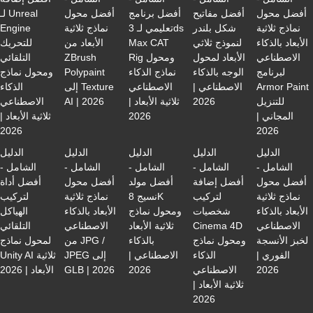
أفضل محول
أفضل مفاتيح
أفضل برنامج
أفضل محول
لـ Unreal
نماذج ثلاثية
شكل بلندر
تعليمي لـ 3ds
نماذج ثلاثية
Engine
الأبعاد بالذكاء
لنموذج ثلاثي
Max CAT
الأبعاد من
للتحريك
الاصطناعي
الأبعاد لمحول
Rig ومحول
ZBrush
التلقائي
لبرنامج
الوجه بالذكاء
نماذج الذكاء
Polypaint
ومحول نماذج
Armor Paint
الاصطناعي |
الاصطناعي
إلى Texture
الذكاء
للتنزيل
2026
ثلاثية الأبعاد |
AI | 2026
الاصطناعي
المجاني |
2026
ثلاثية الأبعاد |
2026
2026
الدليل
الدليل
الدليل
الدليل
الدليل
الشامل -
الشامل -
الشامل -
الشامل -
الشامل -
أفضل محول
أفضل إضافة
أفضل مولد
أفضل محول
أفضل أداة
نماذج ثلاثية
لتركيب
نسيج 8K
نماذج ثلاثية
لتركيب
الأبعاد بالذكاء
شخصيات
ومحول نماذج
الأبعاد بالذكاء
الهياكل
الاصطناعي
Cinema 4D
ثلاثية الأبعاد
الاصطناعي
التلقائي
لخبز الأنسجة
ومحول نماذج
بالذكاء
من JPG /
لمحول نماذج
الفوري |
الذكاء
الاصطناعي |
JPEG إلى
Unity AI ثلاثية
2026
الاصطناعي
2026
GLB | 2026
الأبعاد | 2026
ثلاثية الأبعاد |
2026