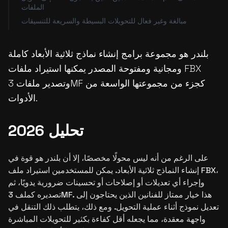
الملفات
مبالغة وغير فعال للتحويلات البسيطة والسريعة للتنسيقات
بلندر هو مجموعة برامج إنشاء نماذج ثلاثية الأبعاد كاملة
ومجانية ومفتوحة المصدر يمكنها استيراد ملفات FBX
وتصدير ملفات 3MF كجزء من مجموعتها الواسعة من
الأدوات.
تحليل 2026
على الرغم من أنه ليس محولًا مخصصًا، إلا أن بلندر هو قوة في
إنشاء النماذج ثلاثية الأبعاد. يمكن للمستخدمين استيراد ملف FBX،
وإجراء أي تعديلات أو إصلاحات أو تحسينات ضرورية يدويًا، ثم
تصديره كملف 3MF. هذا خيار ممتاز للفنانين الذين يحتاجون إلى
تعديل نموذج أثناء عملية التحويل. ومع ذلك، يتطلب ذلك التنقل في
واجهة معقدة، مما يجعله أقل كفاءة بكثير للتحويلات المباشرة