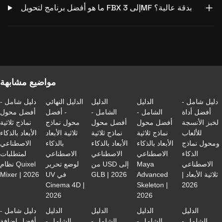
ما هو أفضل برنامج لتحويل FBX إلى 3MF بدقة عالية؟
مواضيع مشابهة
دليل شامل -
الدليل
الدليل
الدليل النهائي
دليل شامل -
أفضل أداة
الشامل -
الشامل -
- أفضل
أفضل محول
لخبز الأنسجة
أفضل محول
أفضل محول
محول نماذج
نماذج ثلاثية
للألعاب
نماذج ثلاثية
نماذج ثلاثية
ثلاثية الأبعاد
الأبعاد بالذكاء
ومحول نماذج
الأبعاد بالذكاء
الأبعاد بالذكاء
بالذكاء
الاصطناعي
الذكاء
الاصطناعي
الاصطناعي
الاصطناعي
لمتطلبات
الاصطناعي
Maya
من USD إلى
لوضع تحرير
نظام Quixel
ثلاثية الأبعاد |
Advanced
GLB | 2026
UV في
Mixer | 2026
Cinema 4D |
Skeleton |
2026
2026
2026
الدليل
الدليل
الدليل
الدليل
دليل شامل -
الشامل -
الشامل -
الشامل -
الشامل -
أفضل إضافة