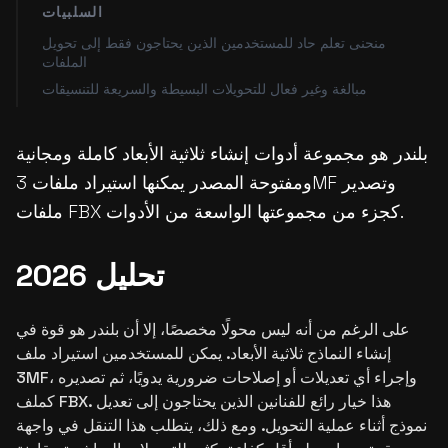
السلبيات
منحنى تعلم حاد للمستخدمين الذين يحتاجون فقط إلى تحويل
الملفات
مبالغة وغير فعال للتحويلات البسيطة والسريعة للتنسيقات
بلندر هو مجموعة أدوات إنشاء ثلاثية الأبعاد كاملة ومجانية
ومفتوحة المصدر يمكنها استيراد ملفات 3MF وتصدير
ملفات FBX كجزء من مجموعتها الواسعة من الأدوات.
تحليل 2026
على الرغم من أنه ليس محولًا مخصصًا، إلا أن بلندر هو قوة في
إنشاء النماذج ثلاثية الأبعاد. يمكن للمستخدمين استيراد ملف
3MF، وإجراء أي تعديلات أو إصلاحات ضرورية يدويًا، ثم تصديره
كملف FBX. هذا خيار رائع للفنانين الذين يحتاجون إلى تعديل
نموذج أثناء عملية التحويل. ومع ذلك، يتطلب هذا التنقل في واجهة