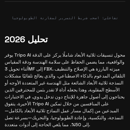
Before
After
Before
After
تفاعلي: اسحب شريط التمرير لمقارنة الطوبولوجيا
تحليل 2026
يوفر Tripo AI محول تنسيقات ثلاثية الأبعاد شاملًا يركز على الدقة
والواقعية، مما يضمن الحفاظ على سلامة الهندسة ودقة المقياس
أثناء تحويل 3MF إلى FBX. ميزته البارزة هي الإصلاح والتنظيف
التلقائي المدعوم بالذكاء الاصطناعي، والذي يعالج تلقائيًا مشكلات
النمذجة ثلاثية الأبعاد الشائعة مثل الهندسة غير المتعددة الأوجه أو
الأسطح المقلوبة. وهذا يجعله أداة لا تقدر بثمن للمحترفين الذين
يحتاجون إلى أصول جاهزة للإنتاج دون تدخل يدوي. في الاختبارات
الأخيرة، يتفوق Tripo AI على المنافسين من خلال تمكين
المبدعين من إكمال مسار عمل النماذج ثلاثية الأبعاد بالكامل—
النمذجة، والتكسية، وإعادة الطوبولوجيا، والتحريك—بسرعة تصل
إلى 50%، مما يلغي الحاجة إلى أدوات متعددة.