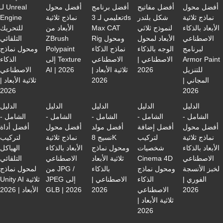
أفضل محول
أفضل مفاتيح
أفضل برنامج
أفضل محول
لـ Unreal
نماذج ثلاثية
شكل بلندر
تعليمي لـ 3ds
نماذج ثلاثية
Engine
الأبعاد بالذكاء
لنموذج ثلاثي
Max CAT
الأبعاد من
للتحريك
الاصطناعي
الأبعاد لمحول
Rig ومحول
ZBrush
التلقائي
لبرنامج
الوجه بالذكاء
نماذج الذكاء
Polypaint
ومحول نماذج
Armor Paint
الاصطناعي |
الاصطناعي
إلى Texture
الذكاء
للتنزيل
2026
ثلاثية الأبعاد |
AI | 2026
الاصطناعي
المجاني |
2026
ثلاثية الأبعاد |
2026
2026
الدليل
الدليل
الدليل
الدليل
الدليل
الشامل -
الشامل -
الشامل -
الشامل -
الشامل -
أفضل محول
أفضل إضافة
أفضل مولد
أفضل محول
أفضل أداة
نماذج ثلاثية
لتركيب
نسيج 8K
نماذج ثلاثية
لتركيب
الأبعاد بالذكاء
شخصيات
ومحول نماذج
الأبعاد بالذكاء
الهياكل
الاصطناعي
Cinema 4D
ثلاثية الأبعاد
الاصطناعي
التلقائي
لخبز الأنسجة
ومحول نماذج
بالذكاء
من JPG /
لمحول نماذج
الفوري |
الذكاء
الاصطناعي |
JPEG إلى
Unity AI ثلاثية
2026
الاصطناعي
2026
GLB | 2026
الأبعاد | 2026
ثلاثية الأبعاد |
2026