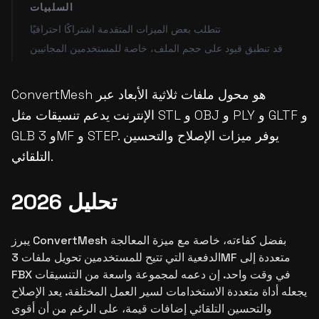
السلبيات
تتطلب بعض الميزات المتقدمة اشتراكًا احترافيًا
قد تنطبق قيود على حجم الملف، خاصة للمستخدمين المجانيين
ConvertMesh هو محول ملفات ثلاثية الأبعاد عبر
الإنترنت يدعم تنسيقات مثل STL و OBJ و PLY و GLTF و
GLB و 3MF و STEP. يوفر ميزات الإصلاح والتحسين
التلقائي.
تحليل 2026
يبرز ConvertMesh بفضل كفاءته، خاصة مع ميزة المعالجة
الدفعية التي تتيح للمستخدمين تحويل ملفات 3MF متعددة إلى
FBX في وقت واحد. إن دعمه لمجموعة واسعة من التنسيقات
يجعله أداة متعددة الاستخدامات لسير العمل المختلفة. يعد الإصلاح
والتحسين التلقائي إضافات قيمة، على الرغم من أن أقوى