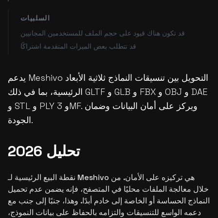
السلبيات
قد تكون هناك قيود على حجم الملف للمستخدمين المجانيين
قد تتطلب بعض الميزات المتقدمة اشتراكًا
يدعم Meshivo التحويل بين تنسيقات النماذج ثلاثية الأبعاد
الرئيسية، بما في ذلك GLTF و GLB و FBX و OBJ و DAE
و STL و PLY و 3MF. ويركز على أمان البيانات وضمان
الجودة.
تحليل 2026
نقطة البيع الرئيسية لـ Meshivo هي تركيزه على الأمان. من
خلال معالجة الملفات محليًا في المتصفح، فإنه يضمن عدم تحميل
النماذج الحساسة أو الخاصة إلى خادم أبدًا. وهذا، جنبًا إلى جنب مع
دعمه الواسع للتنسيقات والتزامه بالحفاظ على بيانات النموذج،