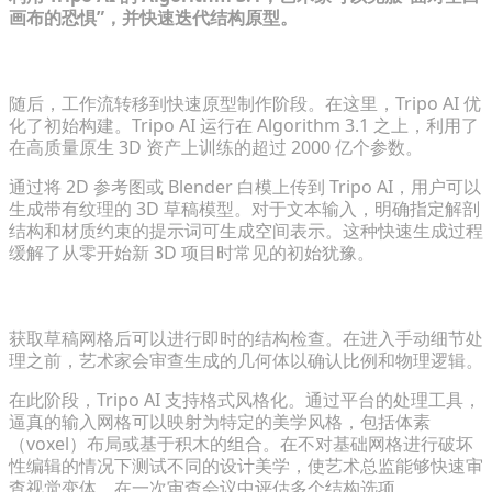
画布的恐惧”，并快速迭代结构原型。
将文本和图像输入转化为即时的 3D 草稿模型
随后，工作流转移到快速原型制作阶段。在这里，Tripo AI 优
化了初始构建。Tripo AI 运行在 Algorithm 3.1 之上，利用了
在高质量原生 3D 资产上训练的超过 2000 亿个参数。
通过将 2D 参考图或 Blender 白模上传到 Tripo AI，用户可以
生成带有纹理的 3D 草稿模型。对于文本输入，明确指定解剖
结构和材质约束的提示词可生成空间表示。这种快速生成过程
缓解了从零开始新 3D 项目时常见的初始犹豫。
评估结构完整性并探索多样的设计风格
获取草稿网格后可以进行即时的结构检查。在进入手动细节处
理之前，艺术家会审查生成的几何体以确认比例和物理逻辑。
在此阶段，Tripo AI 支持格式风格化。通过平台的处理工具，
逼真的输入网格可以映射为特定的美学风格，包括体素
（voxel）布局或基于积木的组合。在不对基础网格进行破坏
性编辑的情况下测试不同的设计美学，使艺术总监能够快速审
查视觉变体，在一次审查会议中评估多个结构选项。