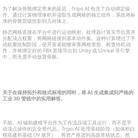
为了解决骨骼绑定带来的延迟，Tripo AI 包含了自动绑定操
作。通过计算物理体积并读取生成网格的独立组件，系统将标
准的骨骼层级投影到几何体上。
静态网格直接在平台中进行运动映射。处理器计算关节位置并
分配顶点权重，将网格链接到基本动作集。这种计算绕过了手
动权重绘制阶段，使开发者能够审查网格变形、检查待机动
作，并将绑定好的 FBX 直接导出到 Unity 或 Unreal 等引擎
中，而无需手动放置骨骼。
常见问题解答：掌握向 AI 3D 工作流的
过渡
关于在保持拓扑和格式标准的同时，将 AI 生成集成到严格的
工业 3D 管线中的实用解答。
AI 辅助工具能完全取代传统的 Blender 雕刻吗？
不能。AI 辅助建模平台作为工作流压缩工具运行，而不是手
动顶点操作的完全替代品。Tripo AI 处理基础阶段（如体积白
模搭建和基础 UV 展开），将资产推进到高级草稿状态。然