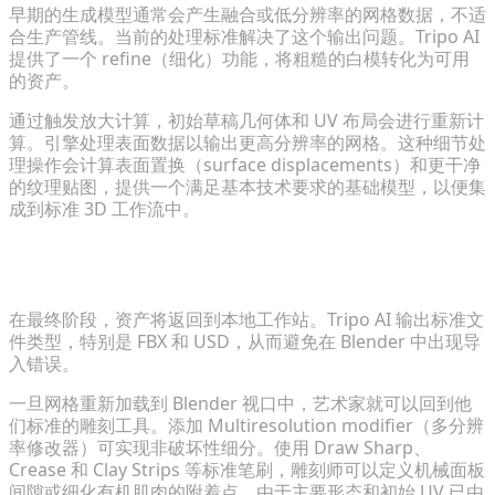
早期的生成模型通常会产生融合或低分辨率的网格数据，不适
合生产管线。当前的处理标准解决了这个输出问题。Tripo AI
提供了一个 refine（细化）功能，将粗糙的白模转化为可用
的资产。
通过触发放大计算，初始草稿几何体和 UV 布局会进行重新计
算。引擎处理表面数据以输出更高分辨率的网格。这种细节处
理操作会计算表面置换（surface displacements）和更干净
的纹理贴图，提供一个满足基本技术要求的基础模型，以便集
成到标准 3D 工作流中。
通过 FBX/USD 重新导入 Blender 进行最终的手动雕刻
修饰
在最终阶段，资产将返回到本地工作站。Tripo AI 输出标准文
件类型，特别是 FBX 和 USD，从而避免在 Blender 中出现导
入错误。
一旦网格重新加载到 Blender 视口中，艺术家就可以回到他
们标准的雕刻工具。添加 Multiresolution modifier（多分辨
率修改器）可实现非破坏性细分。使用 Draw Sharp、
Crease 和 Clay Strips 等标准笔刷，雕刻师可以定义机械面板
间隙或细化有机肌肉的附着点。由于主要形态和初始 UV 已由