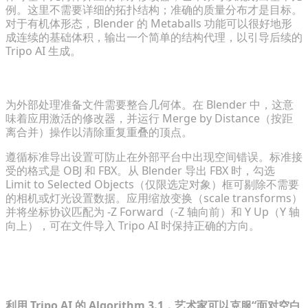
例。这里不需要详细的拓扑结构；准确的质量分布才是目标。
对于有机体形态，Blender 的 Metaballs 功能可以很好地形
成连续的基础体积，输出一个简单的结构代理，以引导后续的
Tripo AI 生成。
导出干净的几何体并标准化文件格式
为外部处理准备文件需要整合几何体。在 Blender 中，这意
味着应用激活的修改器，并运行 Merge by Distance（按距
离合并）操作以清除重复重叠的顶点。
遵循标准导出设置可防止在外部平台中出现空间错误。标准接
受的格式是 OBJ 和 FBX。从 Blender 导出 FBX 时，勾选
Limit to Selected Objects（仅限选定对象）框可剔除不需要
的相机或灯光设置数据。应用缩放变换（scale transforms）
并将坐标协议匹配为 -Z Forward（-Z 轴向前）和 Y Up（Y 轴
向上），可在文件导入 Tripo AI 时保持正确的方向。
第 2 步：使用 AI 生成器进行快速原型制
作
利用 Tripo AI 的 Algorithm 3.1，艺术家可以克服“面对空白