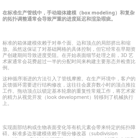
在标准生产管线中，手动箱体建模（box modeling）和复杂
的拓扑调整通常会导致严重的进度延迟和渲染瑕疵。
手动箱体建模中的时间限制与倦怠
标准的箱体建模依赖于对单个面、边和顶点的局部挤出和缩
放。虽然这保证了对基础网格的具体控制，但它经常在早期资
产创建期间导致进度受阻。在开始表面细节处理之前，3D 艺
术家通常会花费超过一半的分配时间来构建主要形态并检查比
例。
这种循序渐进的方法引入了管线摩擦。在生产环境中，客户的
反馈循环需要进行结构修改，这往往会废弃数小时的顶点推拉
工作。拖动顶点以锁定基本轮廓的重复性常规工作，将艺术家
的精力从视觉开发（look development）转移到了机械执行
上。
添加复杂有机细节时的拓扑与布线（edge-flow）挑战
实现面部结构或生物表面变化等有机元素会带来特定的拓扑障
碍。标准多边形建模依赖于细分修改器（subdivision