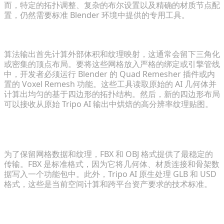
而，特定的拓扑调整、复杂的布尔设置以及精确的材质节点配
置，仍然需要标准 Blender 环境中提供的专用工具。
如何在 AI 生成的 3D 模型中保持干净的网格拓扑？
算法输出首先计算外部体积和纹理映射，这通常会留下三角化
或密集的顶点布局。要将这些网格放入严格的绑定或引擎管线
中，开发者必须运行 Blender 的 Quad Remesher 插件或内
置的 Voxel Remesh 功能。这些工具读取原始的 AI 几何体并
计算出均匀的基于四边形的拓扑结构。然后，新的四边形布局
可以接收从原始 Tripo AI 输出中烘焙的高分辨率纹理贴图。
哪些导出格式在 Blender 和 AI 工具之间提供最佳的兼
容性？
为了保留网格数据和纹理，FBX 和 OBJ 格式提供了最稳定的
传输。FBX 是标准格式，因为它将几何体、材质连接和骨架数
据写入一个功能包中。此外，Tripo AI 原生处理 GLB 和 USD
格式，这些是当前空间计算和跨平台资产要求的技术标准。
AI 生成是否同时支持高度风格化（体素/乐高）和逼真
的资产？