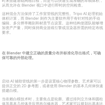
时来搭建基础网格白模，而是可以快速生成准确的草稿体积，
从而允许在 Blender 视口中进行即时的空间检查。
这种混合方法保持了工作室管线的完整性。Tripo AI 处理初始
体积计算，而 Blender 则作为主要软件用于有针对性的手动
编辑、多分辨率雕刻和材质节点设置。这种结构使团队能够增
加资产产量，同时保持商业游戏引擎或渲染器所需的特定布线
要求。
第 1 步：准备您的概念与基础网格
在 Blender 中建立正确的质量分布并标准化导出格式，可确
保可靠的外部处理。
使用 2D 参考图像或在 Blender 中搭建核心 3D 轮廓白
模
启动 AI 辅助管线的第一步是设置核心物理参数。艺术家可以
提供正交的 2D 参考图，或者使用 Blender 的基本几何体快速
搭建白模。
当依赖白模技术时，主要焦点是轮廓。通过排列立方体和圆柱
体等基本几何体并应用布尔修改器，艺术家可以规划出基本比