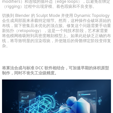
modifiers）和连续的循环边（edge loops），以避免在绑定
（rigging）过程中出现穿模、着色瑕疵和不良变形。
切换到 Blender 的 Sculpt Mode 并使用 Dynamic Topology
会生成局部面来承载特定细节。然而，这种操作会破坏原始的
布线，留下密集且未优化的顶点簇。修复这个问题需要手动重
新拓扑（retopology），这是一个纯技术阶段，艺术家需要
将低模网格吸附到高密度雕刻模型上。如果此处缺乏正确的布
线，将导致明显的渲染瑕疵，并使随后的骨骼绑定阶段变得复
杂。
理解 AI 辅助雕刻的范式转变
将算法合成与标准 DCC 软件相结合，可加速早期的体积原型
制作，同时不丧失工业级精度。