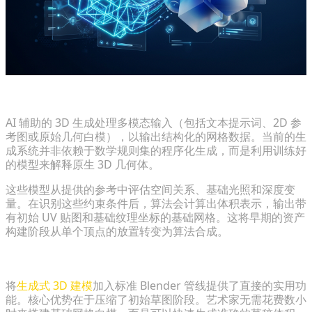
什么是 AI 辅助 3D 生成，它是如何工作的？
AI 辅助的 3D 生成处理多模态输入（包括文本提示词、2D 参
考图或原始几何白模），以输出结构化的网格数据。当前的生
成系统并非依赖于数学规则集的程序化生成，而是利用训练好
的模型来解释原生 3D 几何体。
这些模型从提供的参考中评估空间关系、基础光照和深度变
量。在识别这些约束条件后，算法会计算出体积表示，输出带
有初始 UV 贴图和基础纹理坐标的基础网格。这将早期的资产
构建阶段从单个顶点的放置转变为算法合成。
将 Blender 与生成式多模态工具结合的优势
将
生成式 3D 建模
加入标准 Blender 管线提供了直接的实用功
能。核心优势在于压缩了初始草图阶段。艺术家无需花费数小