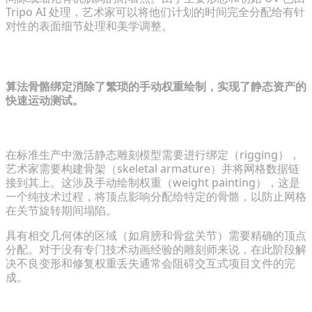
Tripo AI 处理，艺术家可以将他们计划的时间完全分配给有针
对性的表面细节处理和美学调整。
第 4 步：自动化绑定与动画工作流
算法骨骼绑定消除了繁琐的手动权重绘制，实现了静态资产的
快速运动测试。
避开手动权重绘制的陡峭学习曲线
在标准生产中激活静态雕刻模型需要进行绑定（rigging），
艺术家需要构建骨架（skeletal armature）并将网格数据链
接到其上。这涉及手动绘制权重（weight painting），这是
一个纯技术过程，将顶点影响分配给特定的骨骼，以防止网格
在关节旋转期间塌陷。
具有相交几何体的区域（如肩膀和骨盆关节）需要精确的顶点
分配。对于没有专门技术动画经验的雕刻师来说，在此阶段解
决不良变形和修复权重丢失通常会阻碍交互式项目文件的完
成。
应用一键式骨骼动画，让静态雕刻栩栩如生