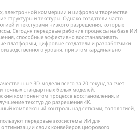
ах, электронной коммерции и цифровом творчестве
е структуры и текстуры. Однако создатели часто
огией и текстурами низкого разрешения, которые
сы. Сегодня передовые рабочие процессы на базе ИИ
шения, способные эффективно восстанавливать
вые платформы, цифровые создатели и разработчики
оизводственного уровня, при этом кардинально
чественные 3D-модели всего за 20 секунд за счет
и точных стандартных белых моделей.
ским компонентом процесса восстановления, и
учшение текстур до разрешения 4K.
ный комплексный контроль над сетками, топологией,
используют передовые экосистемы ИИ для
и оптимизации своих конвейеров цифрового