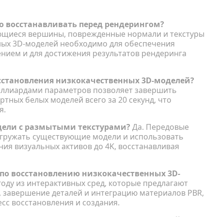
 восстанавливать перед рендерингом?
ющиеся вершины, поврежденные нормали и текстуры
ных 3D-моделей необходимо для обеспечения
ием и для достижения результатов рендеринга
сстановления низкокачественных 3D-моделей?
иллиардами параметров позволяет завершить
тных белых моделей всего за 20 секунд, что
я.
одели с размытыми текстурами?
Да. Передовые
агружать существующие модели и использовать
ия визуальных активов до 4K, восстанавливая
по восстановлению низкокачественных 3D-
ду из интерактивных сред, которые предлагают
, завершение деталей и интеграцию материалов PBR,
сс восстановления и создания.