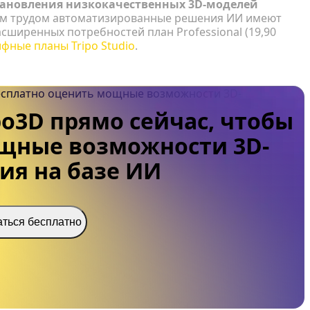
тановления низкокачественных 3D-моделей
ым трудом автоматизированные решения ИИ имеют
сширенных потребностей план Professional (19,90
фные планы Tripo Studio
.
po3D прямо сейчас, чтобы
щные возможности 3D-
я на базе ИИ
ться бесплатно