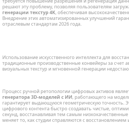
требуется повышение разрешения и регенерация данн
решают эту проблему, позволяя пользователям загру
генерации текстур 4K
, обеспечивая высококачестве
Внедрение этих автоматизированных улучшений гаран
отраслевым стандартам 2026 года.
Передовые методы ИИ для восстано
моделей
Использование искусственного интеллекта для восста
традиционные производственные конвейеры за счет 
визуальных текстур и мгновенной генерации недоста
Автоматическая ретопология и доработка сетки
Процесс ручной ретопологии цифровых активов являет
генератора 3D-моделей с ИИ
, работающего на модел
гарантирует выдающуюся геометрическую точность. 
цифрового контента быстро создавать чистые, оптими
секунд, восстанавливая тем самым низкокачественные
меняет то, как студии справляются с восстановлением