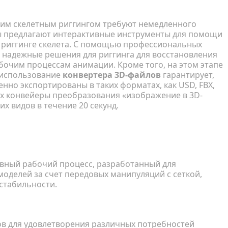
ие
им скелетным риггингом требуют немедленного
ы предлагают интерактивные инструменты для помощи
м риггинге скелета. С помощью профессиональных
 надежные решения для риггинга для восстановления
бочим процессам анимации. Кроме того, на этом этапе
 использование
конвертера 3D-файлов
гарантирует,
нно экспортированы в таких форматах, как USD, FBX,
ных конвейеры преобразования «изображение в 3D-
х видов в течение 20 секунд.
овления низкокачественных 3D-
ивный рабочий процесс, разработанный для
оделей за счет передовых манипуляций с сеткой,
стабильности.
ов для удовлетворения различных потребностей