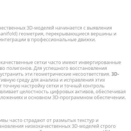
осстанавливать низкокачественные
ественных 3D-моделей начинается с выявления
-manifold) геометрия, перекрывающиеся вершины и
 интеграции в профессиональные движки.
екачественные сетки часто имеют инвертированные
во полигонов. Для успешного восстановления
устранить эти геометрические несоответствия.
3D-
вную среду для анализа и исправления этих
 точную настройку сетки и точный контроль
авливает целостность цифровых активов, обеспечивая
ложениях и основном 3D-программном обеспечении.
вы часто страдают от размытых текстур и
ановления низкокачественных 3D-моделей строго