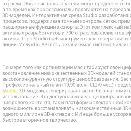
отрасли. Обычные пользователи могут предпочесть б
в то время как профессионалы полагаются на передов
3D-моделей. Интерактивная среда Studio разработана
процессов, поддерживая точный контроль сетки, приме
расширенные функции экспорта. Этот комплексный наб
активных разработчиков и 700 отраслевых клиентов 
активы. Tripo Studio (веб-инструмент для генерации) и
линии. У службы API есть независимая система биллинг
Масштабируемость и экономическая эффективн
По мере того как организации масштабируют свои ци
восстановление низкокачественных 3D-моделей станов
высококонкурентную структуру ценообразования. Бесп
Профессиональный план (19,90 долл. США/мес.) предос
Studio
. 3D-модели, сгенерированные по бесплатному п
использование. Эта доступная модель ценообразовани
цифрового контента, так и платформы электронной к
возможность восстанавливать низкокачественные 3D-м
одного миллиона 3D-активов с ИИ еще больше ускоряе
быстрое вторичное творчество.