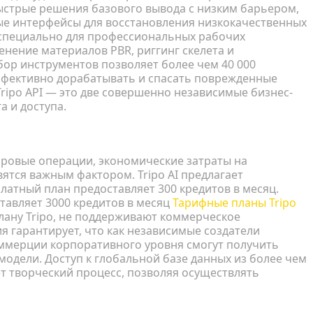
ыстрые решения базового вывода с низким барьером,
ые интерфейсы для восстановления низкокачественных
 специально для профессиональных рабочих
нение материалов PBR, риггинг скелета и
ор инструментов позволяет более чем 40 000
эффективно дорабатывать и спасать поврежденные
 Tripo API — это две совершенно независимые бизнес-
а и доступа.
ость
фровые операции, экономические затраты на
ятся важным фактором. Tripo AI предлагает
латный план предоставляет 300 кредитов в месяц.
тавляет 3000 кредитов в месяц
Тарифные планы Tripo
лану Tripo, не поддерживают коммерческое
я гарантирует, что как независимые создатели
оммерции корпоративного уровня смогут получить
одели. Доступ к глобальной базе данных из более чем
т творческий процесс, позволяя осуществлять