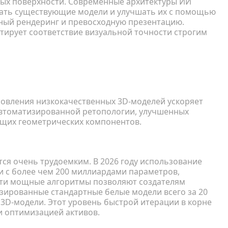
ых поверхности. Современные архитектуры ИИ
жать существующие модели и улучшать их с помощью
нный рендеринг и превосходную презентацию.
тирует соответствие визуальной точности строгим
вления низкокачественных 3D-
новления низкокачественных 3D-моделей ускоряет
автоматизированной ретопологии, улучшенных
ющих геометрических компонентов.
ся очень трудоемким. В 2026 году использование
и с более чем 200 миллиардами параметров,
Эти мощные алгоритмы позволяют создателям
зированные стандартные белые модели всего за 20
 3D-модели. Этот уровень быстрой итерации в корне
 и оптимизацией активов.