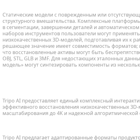
Скелетный риггинг и структурное восстановлен
Статические модели с поврежденным или отсутствующ
структурного вмешательства. Комплексные платформ
в сегментации, завершении деталей и автоматическо
наборов инструментов пользователи могут применять
низкокачественных 3D-моделей, подготавливая их к ра
решающее значение имеет совместимость форматов;
что восстановленные активы могут быть беспрепятстве
OBJ, STL, GLB и 3MF. Для недостающих эталонных дан
модель» могут синтезировать компоненты из нескольки
Использование Tripo AI для восстан
моделей
Tripo AI предоставляет единый комплексный интеракт
эффективного восстановления низкокачественных 3D-м
масштабирования до 4K и надежной алгоритмической 
Профессиональный рабочий процесс Studio
Tripo AI предлагает адаптированные форматы продукт