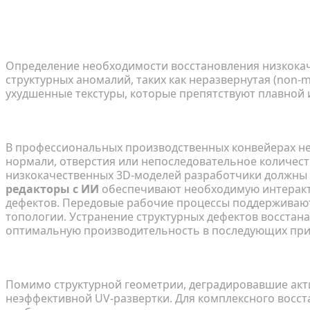
Определение того, когда следует в
3D-модели
Определение необходимости восстановления низкокач
структурных аномалий, таких как неразвернутая (non
ухудшенные текстуры, которые препятствуют плавной
Распространенные геометрические дефекты
В профессиональных производственных конвейерах н
нормали, отверстия или непоследовательное количест
низкокачественных 3D-моделей разработчики должны 
редакторы с ИИ
обеспечивают необходимую интеракти
дефектов. Передовые рабочие процессы поддерживают
топологии. Устранение структурных дефектов восстан
оптимальную производительность в последующих при
Проблемы с наложением текстур и UV
Помимо структурной геометрии, деградировавшие акти
неэффективной UV-развертки. Для комплексного восст