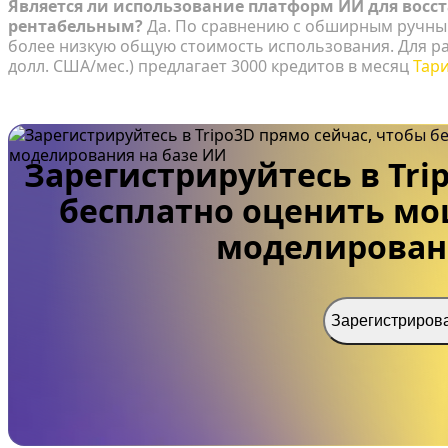
Является ли использование платформ ИИ для восс
рентабельным?
Да. По сравнению с обширным ручн
более низкую общую стоимость использования. Для ра
долл. США/мес.) предлагает 3000 кредитов в месяц
Тари
Зарегистрируйтесь в Tri
бесплатно оценить мо
моделировани
Зарегистрирова