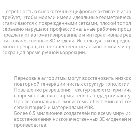
Потребность в высокоточных цифровых активах в игр
требует, чтобы модели имели идеальные геометрически
сталкиваются с поврежденными сетками, плохой топол
серьезно нарушают профессиональные рабочие процес
предлагают автоматизированные и интерактивные ре
низкокачественные 3D-модели. Используя эти передо
могут превращать некачественные активы в модели пр
сокращая время ручной коррекции.
Ключевые выводы
Передовые алгоритмы могут восстановить низкока
повторной генерации чистых структур топологии 
Повышение разрешения текстур является критиче
современные платформы теперь поддерживают ул
Профессиональные экосистемы обеспечивают точ
сегментацией и материалами PBR.
Более 6,5 миллионов создателей по всему миру 
восстановления низкокачественных 3D-моделей 
производства.