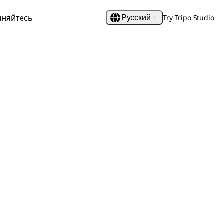
иняйтесь
Try Tripo Studio
Русский