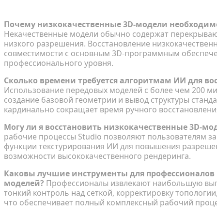
Часто задаваемые вопросы (FAQ)
Почему низкокачественные 3D-модели необходимо
Некачественные модели обычно содержат перекрыва
низкого разрешения. Восстановление низкокачествен
совместимости с основным 3D-программным обеспечен
профессионального уровня.
Сколько времени требуется алгоритмам ИИ для во
Использование передовых моделей с более чем 200 м
создание базовой геометрии и вывод структуры стандар
кардинально сокращает время ручного восстановлени
Могу ли я восстановить низкокачественные 3D-м
рабочие процессы Studio позволяют пользователям з
функции текстурирования ИИ для повышения разрешен
возможности высококачественного рендеринга.
Каковы лучшие инструменты для профессионалов 
моделей?
Профессионалы извлекают наибольшую выго
тонкий контроль над сеткой, корректировку топологии
что обеспечивает полный комплексный рабочий проце