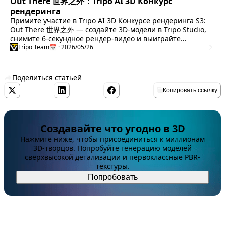
Out There 世界之外：Tripo AI 3D Конкурс
рендеринга
Примите участие в Tripo AI 3D Конкурсе рендеринга S3:
Out There 世界之外 — создайте 3D-модели в Tripo Studio,
снимите 6-секундное рендер-видео и выиграйте
денежные призы, подписку, продвижение в соцсетях и
Tripo Team
📅 · 2026/05/26
показ на экране NASDAQ в Нью-Йорке.
Поделиться статьей
Копировать ссылку
Создавайте что угодно в 3D
Нажмите ниже, чтобы присоединиться к миллионам
3D-творцов. Попробуйте генерацию моделей
сверхвысокой детализации и первоклассные PBR-
текстуры.
Попробовать