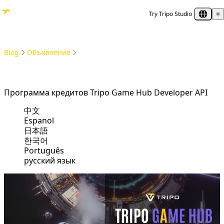
Try Tripo Studio
Blog
Объявление
Программа кредитов Tripo Game Hub Developer API
Программа кредитов Tripo Game Hub Developer API
中文
Espanol
日本語
한국어
Português
русский язык