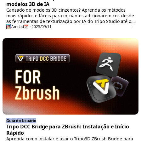
modelos 3D de IA
Cansado de modelos 3D cinzentos? Aprenda os métodos
mais rápidos e fáceis para iniciantes adicionarem cor, desde
as ferramentas de texturização por IA do Tripo Studio até o
Blender e o Paint 3D. Transforme modelos opacos em
Amdad
📅 · 2025/09/11
criações vibrantes em minutos sem mapeamento UV.
Guia do Usuário
Tripo DCC Bridge para ZBrush: Instalação e Início
Rápido
Aprenda como instalar e usar o Tripo3D ZBrush Bridge para