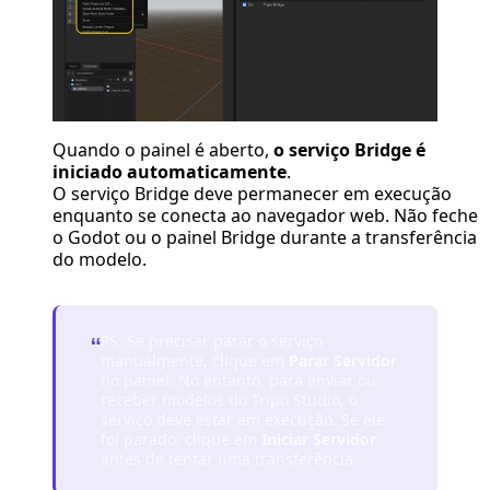
Quando o painel é aberto,
o serviço Bridge é
iniciado automaticamente
.
O serviço Bridge deve permanecer em execução
enquanto se conecta ao navegador web. Não feche
o Godot ou o painel Bridge durante a transferência
do modelo.
PS: Se precisar parar o serviço
“
manualmente, clique em
Parar Servidor
no painel. No entanto, para enviar ou
receber modelos do Tripo Studio, o
serviço deve estar em execução. Se ele
foi parado, clique em
Iniciar Servidor
antes de tentar uma transferência.