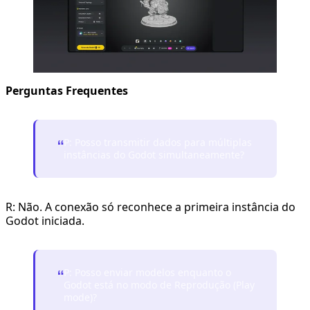
Perguntas Frequentes
P: Posso transmitir dados para múltiplas
“
instâncias do Godot simultaneamente?
R: Não. A conexão só reconhece a primeira instância do
Godot iniciada.
P: Posso enviar modelos enquanto o
“
Godot está no modo de Reprodução (Play
mode)?