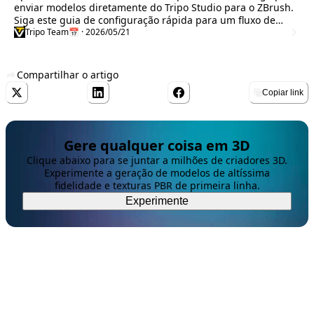
enviar modelos diretamente do Tripo Studio para o ZBrush.
Siga este guia de configuração rápida para um fluxo de
trabalho 3D mais eficiente.
Tripo Team
📅 · 2026/05/21
Compartilhar o artigo
Copiar link
Gere qualquer coisa em 3D
Clique abaixo para se juntar a milhões de criadores 3D.
Experimente a geração de modelos de altíssima
fidelidade e texturas PBR de primeira linha.
Experimente