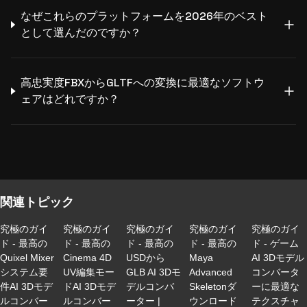
なぜこれらのプラットフォームを2026年のベスト
として選んだのですか？
高忠実度FBXからGLTFへの変換に最適なソフトウ
ェアはどれですか？
関連トピック
究極のガイ
究極のガイ
究極のガイ
究極のガイ
究極のガイ
ド - 最高の
ド - 最高の
ド - 最高の
ド - 最高の
ド - ゲーム
Quixel Mixer
Cinema 4D
USDから
Maya
AI 3Dモデル
システム要
UV編集モー
GLB AI 3Dモ
Advanced
コンバータ
件AI 3Dモデ
ドAI 3Dモデ
デルコンバ
Skeletonダ
ーに最適な
ルコンバー
ルコンバー
ーター |
ウンロード
テクスチャ