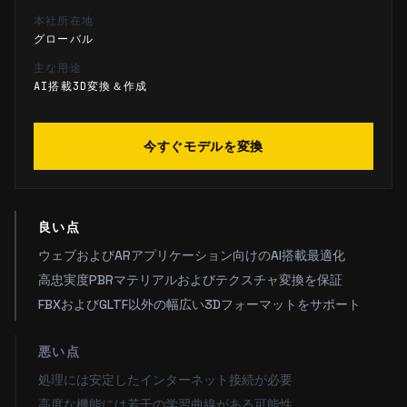
本社所在地
グローバル
主な用途
AI搭載3D変換＆作成
今すぐモデルを変換
良い点
ウェブおよびARアプリケーション向けのAI搭載最適化
高忠実度PBRマテリアルおよびテクスチャ変換を保証
FBXおよびGLTF以外の幅広い3Dフォーマットをサポート
悪い点
処理には安定したインターネット接続が必要
高度な機能には若干の学習曲線がある可能性