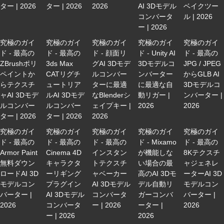
ター | 2026
ター | 2026
2026
AI 3Dモデル
ベイクツー
コンバータ
ル | 2026
ー | 2026
究極のガイ
究極のガイ
究極のガイ
究極のガイ
究極のガイ
ド - 最高の
ド - 最高の
ド - 顔面リ
ド - Unity AI
ド - 最高の
ZBrushポリ
3ds Max
グAI 3Dモデ
3Dモデルコ
JPG / JPEG
ペイントか
CATリグチ
ルコンバー
ンバーター
からGLB AI
らテクスチ
ュートリア
ターに最適
に最適な自
3Dモデルコ
ャAI 3Dモデ
ルAI 3Dモデ
なBlenderシ
動リガー |
ンバーター |
ルコンバー
ルコンバー
ェイプキー |
2026
2026
ター | 2026
ター | 2026
2026
究極のガイ
究極のガイ
究極のガイ
究極のガイ
究極のガイ
ド - 最高の
ド - 最高の
ド - 最高の
ド - Mixamo
ド - 最高の
Armor Paint
Cinema 4D
インスタン
が機能しな
8Kテクスチ
無料ダウン
キャラクタ
トテクスチ
い場合の最
ャジェネレ
ロードAI 3D
ーリギング
ャベーカー
高のAI 3Dモ
ーターAI 3D
モデルコン
プラグイン
AI 3Dモデル
デル自動リ
モデルコン
バーター |
AI 3Dモデル
コンバータ
ガーコンバ
バーター |
2026
コンバータ
ー | 2026
ーター |
2026
ー | 2026
2026