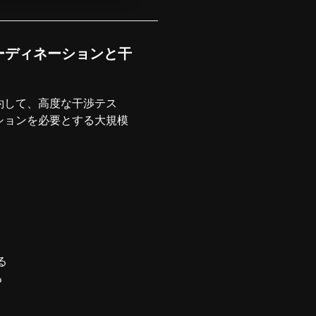
：詳細なコーディネーションと干
集約して、高度な干渉テス
ションを必要とする大規模
る
る