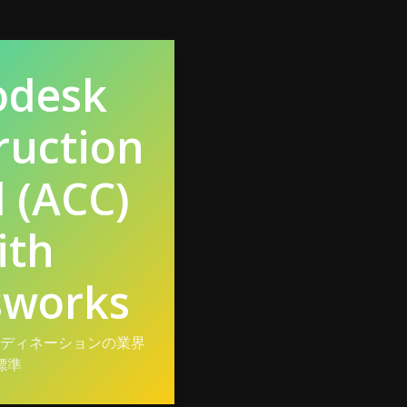
odesk
ruction
 (ACC)
ith
sworks
ディネーションの業界
標準