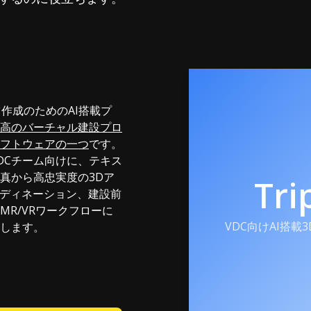
ンツ作成のためのAI搭載プ
高のバーチャル建設プロ
フトウェアの一つ
です。
DCチーム向けに、テキス
真から高忠実度の3Dア
Tri
ーディネーション、建設前
MR/VRワークフローに
VDC向けAI搭載
します。