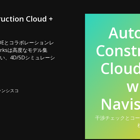
uction Cloud +
Aut
DEとコラボレーションレ
Const
orksは高度なモデル集
、4D/5Dシミュレーシ
Cloud
w
ランシスコ
Navi
干渉チェックとコー