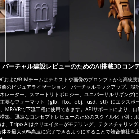
25年版)：バーチャル建設レビューのためのAI搭載3Dコ
と、VDCおよびBIMチームはテキストや画像のプロンプトから高
設前のビジュアライゼーション、バーチャルモックアップ、設
ェネレーター、スマートリトポロジー、ユニバーサルリギングに
なフォーマット（glb、fbx、obj、usd、stl）にエクス
、MR/VRで下流工程に使用できます。APIサポートにより、
構築、迅速なコンセプトレビューのためのスタイル化（例：ボ
は、Tripo AIはクリエイターがモデリング、テクスチャリン
全体を最大50%高速に完了できるようにすることで競合他社を
た。