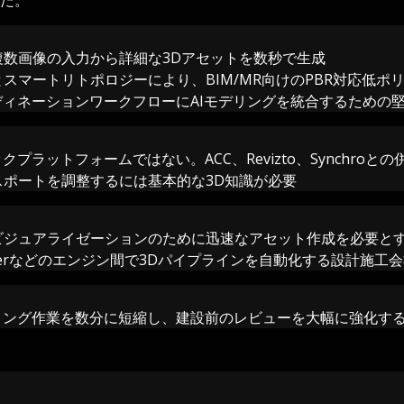
複数画像の入力から詳細な3Dアセットを数秒で生成
スマートリトポロジーにより、BIM/MR向けのPBR対応低ポ
ディネーションワークフローにAIモデリングを統合するための堅牢
クプラットフォームではない。ACC、Revizto、Synchroと
スポートを調整するには基本的な3D知識が必要
ジュアライゼーションのために迅速なアセット作成を必要とする
Blenderなどのエンジン間で3Dパイプラインを自動化する設計施工
リング作業を数分に短縮し、建設前のレビューを大幅に強化す