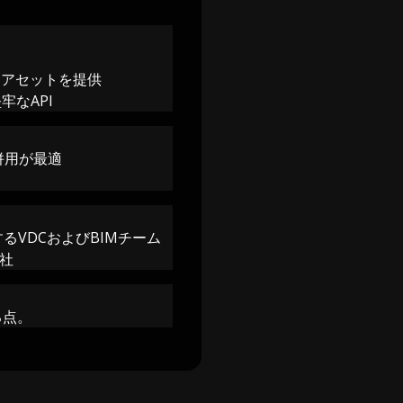
リアセットを提供
なAPI
の併用が最適
VDCおよびBIMチーム
会社
る点。