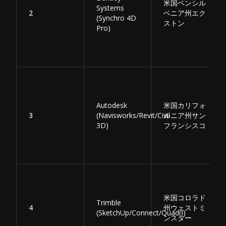
米国ペンシル
Systems
2
ベニア州エク
(Synchro 4D
ストン
Pro)
Autodesk
米国カリフォ
3
(Navisworks/Revit/Civil
ルニア州サン
3D)
フランシスコ
米国コロラド
Trimble
4
州ウェストミ
(SketchUp/Connect/Quadri)
ンスター