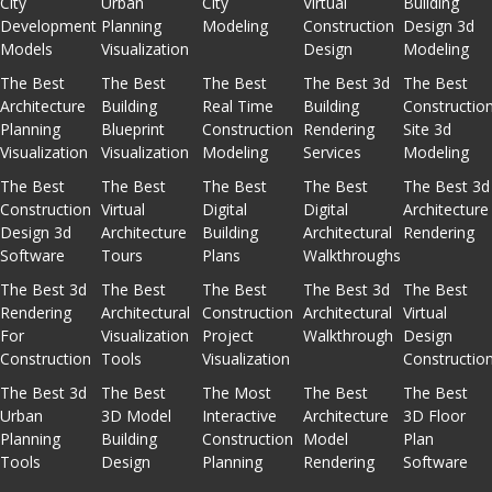
City
Urban
City
Virtual
Building
Development
Planning
Modeling
Construction
Design 3d
Models
Visualization
Design
Modeling
The Best
The Best
The Best
The Best 3d
The Best
Architecture
Building
Real Time
Building
Constructio
Planning
Blueprint
Construction
Rendering
Site 3d
Visualization
Visualization
Modeling
Services
Modeling
The Best
The Best
The Best
The Best
The Best 3d
Construction
Virtual
Digital
Digital
Architecture
Design 3d
Architecture
Building
Architectural
Rendering
Software
Tours
Plans
Walkthroughs
The Best 3d
The Best
The Best
The Best 3d
The Best
Rendering
Architectural
Construction
Architectural
Virtual
For
Visualization
Project
Walkthrough
Design
Construction
Tools
Visualization
Constructio
The Best 3d
The Best
The Most
The Best
The Best
Urban
3D Model
Interactive
Architecture
3D Floor
Planning
Building
Construction
Model
Plan
Tools
Design
Planning
Rendering
Software