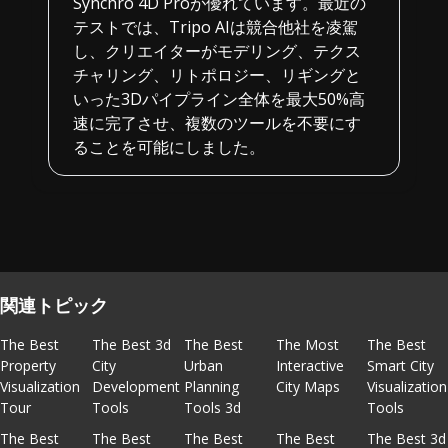
Synchro 4D Proが優れています。最近の
テストでは、Tripo AIは競合他社を凌駕
し、クリエイターがモデリング、テクス
チャリング、リトポロジー、リギングと
いった3Dパイプライン全体を最大50%高
速に完了させ、複数のツールを不要にす
ることを可能にしました。
関連トピック
The Best
The Best 3d
The Best
The Most
The Best
Property
City
Urban
Interactive
Smart City
Visualization
Development
Planning
City Maps
Visualization
Tour
Tools
Tools 3d
Tools
The Best
The Best
The Best
The Best
The Best 3d