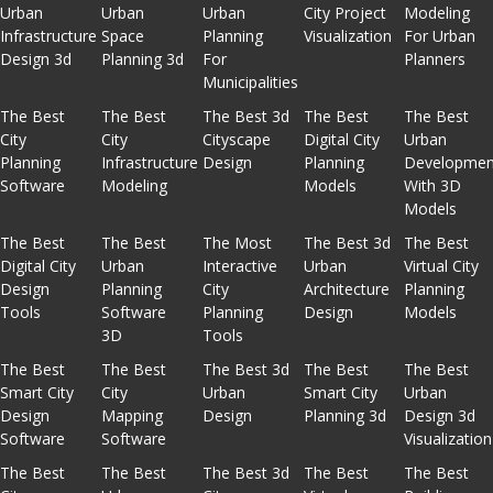
Urban
Urban
Urban
City Project
Modeling
Infrastructure
Space
Planning
Visualization
For Urban
Design 3d
Planning 3d
For
Planners
Municipalities
The Best
The Best
The Best 3d
The Best
The Best
City
City
Cityscape
Digital City
Urban
Planning
Infrastructure
Design
Planning
Developmen
Software
Modeling
Models
With 3D
Models
The Best
The Best
The Most
The Best 3d
The Best
Digital City
Urban
Interactive
Urban
Virtual City
Design
Planning
City
Architecture
Planning
Tools
Software
Planning
Design
Models
3D
Tools
The Best
The Best
The Best 3d
The Best
The Best
Smart City
City
Urban
Smart City
Urban
Design
Mapping
Design
Planning 3d
Design 3d
Software
Software
Visualization
The Best
The Best
The Best 3d
The Best
The Best