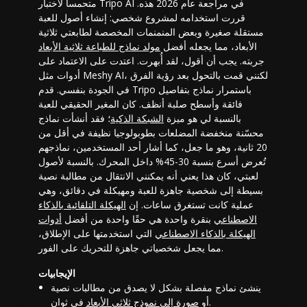
متحمساً لاختبار Tripo AI في مراجعة عام 2026 هذه.
قررت استخدامه لمشروع شخصي: إنشاء أصول للعبة
مستقلة صغيرة وبعض المنمنمات المخصصة لطابعتي ثلاثية
الأبعاد، مما يجعله أفضل
مولد نماذج للطباعة ثلاثية الأبعاد
جربته. يجب أن أقول، لقد أُبهرت. اعتدت على الاعتماد على
أدوات مثل Meshy AI، لكنني قمت بالتحول بعد رؤية الفرق
في الجودة بنفسي. قدم Tripo باستمرار نماذج بتفاصيل
فائقة وأسطح صلبة أنظف. كان المغير الحقيقي للعبة
بالنسبة لي هو ميزة
الشبكة الذكية
؛ فقد أنشأت نماذج
محسّنة منخفضة المضلعات بطوبولوجيا نظيفة في أقل من
20 ثانية، وهو ما جعل، كما أشار أحد المستخدمين، نماذجهم
تُعرض أسرع بنسبة 30-45% داخل المحرك. بالنسبة لأصول
لعبتي، كان هذا يعني أنه يمكنني الانتقال من مطالبة نصية
بسيطة إلى شخصية جاهزة للعبة ومهيكلة في دقائق، وهي
عملية كانت تستغرق ساعات. إن
الهيكلة التلقائية بالذكاء
الاصطناعي
بنقرة واحدة هي حقًا واحدة من أفضل
أدوات
الهيكلة بالذكاء الاصطناعي
التي استخدمتها على الإطلاق،
مما يجعل شخصياتي جاهزة للتحريك على الفور.
الإيجابيات
ينشئ نماذج مفصلة بشكل لا يصدق من مطالبات نصية
في ثوانٍ.
أو
صورة إلى نموذج ثلاثي الأبعاد