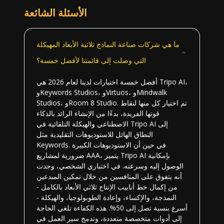
الأسئلة الشائعة
ما هي شركات صناعة النماذج ثلاثية الأبعاد المهيكلة
التي وصلت إلى قائمتنا لأفضل خمسة؟
أفضل خمسة اختيارات لدينا لعام 2026 هي Tripo AI،
وKeywords Studios، وVirtuos، وMindwalk
Studios، وRoom 8 Studio. تم اختيار كل منها لنقاط
قوتها الفريدة، بدءًا من الإنشاء الرائد بالذكاء
الاصطناعي والهيكلة التلقائية في Tripo AI إلى
النطاق الهائل للاستوديوهات التقليدية مثل
Keywords. في حين أن الاستوديوهات الكبيرة
ضرورية لمشاريع AAA، يتميز Tripo AI بإمكانية
الوصول إليه وسرعته. في اختباري الشخصي، وجدت
أنه يتفوق على المنافسين من خلال تمكين المبدعين
من إكمال خط أنابيب الإنتاج ثلاثي الأبعاد بالكامل -
النمذجة، والإكساء، وإعادة الطوبولوجيا، والهيكلة -
أسرع بنسبة تصل إلى 50%. هذه الكفاءة تلغي الحاجة
إلى أدوات متخصصة متعددة، وتدمج سير العمل في