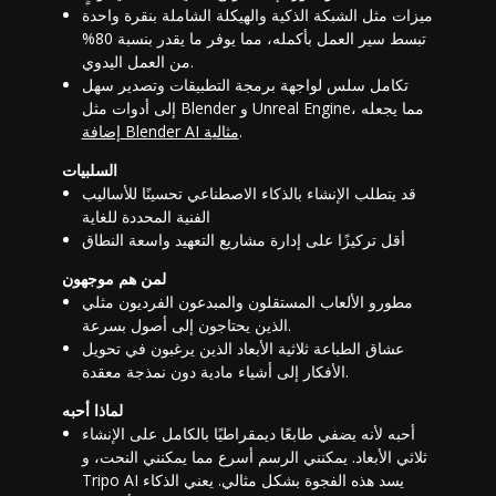
ميزات مثل الشبكة الذكية والهيكلة الشاملة بنقرة واحدة
تبسط سير العمل بأكمله، مما يوفر ما يقدر بنسبة 80%
من العمل اليدوي.
تكامل سلس لواجهة برمجة التطبيقات وتصدير سهل
إلى أدوات مثل Blender و Unreal Engine، مما يجعله
.
إضافة Blender AI مثالية
السلبيات
قد يتطلب الإنشاء بالذكاء الاصطناعي تحسينًا للأساليب
الفنية المحددة للغاية
أقل تركيزًا على إدارة مشاريع التعهيد واسعة النطاق
لمن هم موجهون
مطورو الألعاب المستقلون والمبدعون الفرديون مثلي
الذين يحتاجون إلى أصول بسرعة.
عشاق الطباعة ثلاثية الأبعاد الذين يرغبون في تحويل
الأفكار إلى أشياء مادية دون نمذجة معقدة.
لماذا أحبه
أحبه لأنه يضفي طابعًا ديمقراطيًا بالكامل على الإنشاء
ثلاثي الأبعاد. يمكنني الرسم أسرع مما يمكنني النحت، و
Tripo AI يسد هذه الفجوة بشكل مثالي. يعني الذكاء