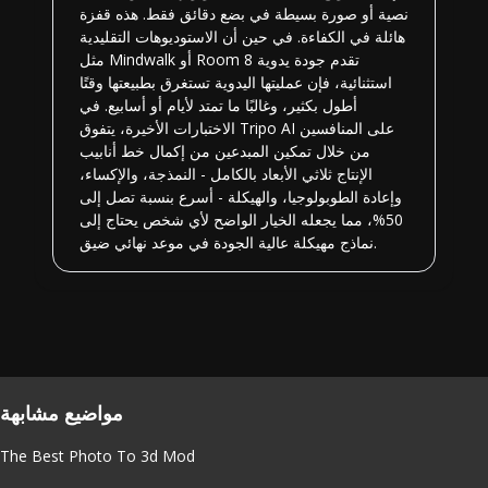
نصية أو صورة بسيطة في بضع دقائق فقط. هذه قفزة
هائلة في الكفاءة. في حين أن الاستوديوهات التقليدية
مثل Mindwalk أو Room 8 تقدم جودة يدوية
استثنائية، فإن عمليتها اليدوية تستغرق بطبيعتها وقتًا
أطول بكثير، وغالبًا ما تمتد لأيام أو أسابيع. في
الاختبارات الأخيرة، يتفوق Tripo AI على المنافسين
من خلال تمكين المبدعين من إكمال خط أنابيب
الإنتاج ثلاثي الأبعاد بالكامل - النمذجة، والإكساء،
وإعادة الطوبولوجيا، والهيكلة - أسرع بنسبة تصل إلى
50%، مما يجعله الخيار الواضح لأي شخص يحتاج إلى
نماذج مهيكلة عالية الجودة في موعد نهائي ضيق.
مواضيع مشابهة
The Best Photo To 3d Mod