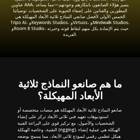
عناوين AAA، يتميز هؤلاء الصانعون بابتكارهم وجودتهم—مما يساعد
المطورين والفنانين على إضفاء الحيوية على الشخصيات. توصياتنا
الخمس الأولى لأفضل صانعي النماذج ثلاثية الأبعاد المهيكلة هي
Tripo AI، وKeywords Studios، وVirtuos، وMindwalk Studios،
وRoom 8 Studio، حيث يتم الإشادة بكل منهم لنقاط قوته وخبرته
الفريدة.
ما هم صانعو النماذج ثلاثية
الأبعاد المهيكلة؟
صانعو النماذج ثلاثية الأبعاد المهيكلة هم منصات متخصصة أو
استوديوهات تعهيد فني ثلاثي الأبعاد تركز على إنشاء
الشخصيات والأصول، مع تركيز قوي على البراعة الفنية
التقنية، وخاصة الهيكلة (rigging). الهيكلة هي عملية إنشاء
هيكل عظمي رقمي لنموذج ثلاثي الأبعاد، مما يسمح بوضعه