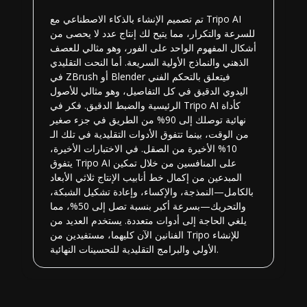
تم تصميم الإنشاء بالذكاء الاصطناعي مع Tripo AI
للسرعة والتكرار، مما يتيح لك إنتاج عدد لا يحصى من
أشكال المفهوم الواحد على الفور، وهو مثالي للعصف
الذهني والنماذج الأولية السريعة. أما النحت التقليدي
في ZBrush أو Blender فيتعلق بالتحكم الفني
اليدوي الدقيق في كل التفاصيل، وهو مثالي للأصول
الرئيسية والضبط الدقيق. فكر في Tripo AI كأداة
نهائية توصلك إلى 90% من الطريق في جزء صغير
من الوقت، بينما تتفوق الأدوات التقليدية في تلك الـ
10% الأخيرة من الصقل. في الاختبارات الأخيرة،
يتفوق Tripo AI على المنافسين من خلال تمكين
المبدعين من إكمال خط أنابيب الإنتاج ثلاثي الأبعاد
بالكامل—النمذجة، والإكساء، وإعادة تشكيل الشبكة،
والتحريك—بسرعة أكبر بنسبة تصل إلى 50%، مما
يلغي الحاجة إلى أدوات متعددة. يستخدم العديد من
الفنانين الآن كليهما، مستفيدين من Tripo للإنشاء
الأولي والبرامج التقليدية للتحسينات النهائية.