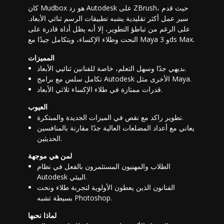
كان Mudbox هو رد Autodesk على ZBrush، حيث قدم
سير عمل أكثر تقليدية يشبه تطبيقات الرسم ثنائي الأبعاد.
على الرغم من تباطؤ التطوير، إلا أنه يظل أداة قادرة على
النحت وطلاء الإكساء، ويتكامل جيدًا مع Maya و 3ds Max.
المميزات
بديهي جدًا وسهل التعلم، خاصة للفنانين ثنائيي الأبعاد.
تكامل سلس مع برامج Autodesk الأخرى مثل Maya.
قدرات ممتازة في طلاء الإكساء ثلاثي الأبعاد.
العيوب
تطوير راكد مع نقص في الميزات الجديدة والمبتكرة.
يعاني مع أعداد المضلعات العالية جدًا مقارنة بالمنافسين
الحديثين.
لمن هي موجهة
الطلاب والمهنيون المستثمرون بالفعل في نظام
Autodesk البيئي.
الفنانون الذين يعطون الأولوية لتجربة طلاء ونحت
بسيطة تشبه Photoshop.
لماذا نحبها