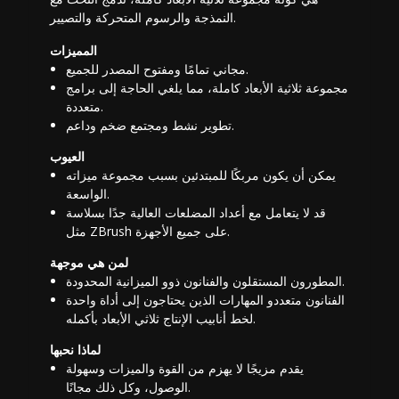
النمذجة والرسوم المتحركة والتصيير.
المميزات
مجاني تمامًا ومفتوح المصدر للجميع.
مجموعة ثلاثية الأبعاد كاملة، مما يلغي الحاجة إلى برامج
متعددة.
تطوير نشط ومجتمع ضخم وداعم.
العيوب
يمكن أن يكون مربكًا للمبتدئين بسبب مجموعة ميزاته
الواسعة.
قد لا يتعامل مع أعداد المضلعات العالية جدًا بسلاسة
مثل ZBrush على جميع الأجهزة.
لمن هي موجهة
المطورون المستقلون والفنانون ذوو الميزانية المحدودة.
الفنانون متعددو المهارات الذين يحتاجون إلى أداة واحدة
لخط أنابيب الإنتاج ثلاثي الأبعاد بأكمله.
لماذا نحبها
يقدم مزيجًا لا يهزم من القوة والميزات وسهولة
الوصول، وكل ذلك مجانًا.