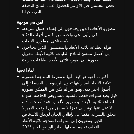
بعض التحسين في الأوامر للحصول على النتائج الدقيقة
التي تتخيلها.
لمن هي موجهة
مطورو الألعاب الذين يحتاجون إلى إنشاء أصول سريعة.
في رأيي، هي واحدة من
أفضل أدوات الذكاء
.
الاصطناعي لمطوري الألعاب
هواة الطباعة ثلاثية الأبعاد والمصممون الذين يحتاجون
إلى
أفضل منشئ لنماذج الطباعة ثلاثية الأبعاد
لتحويل
لطباعات فريدة.
صورة إلى نموذج ثلاثي الأبعاد
لماذا نحبها
أكثر ما أحبه هو كيف أنها تدمقرط النمذجة العضوية
ثلاثية الأبعاد. لقد رأيتها تحول الرسومات البسيطة إلى
أصول احترافية، وهو أمر لم يكن من الممكن تصوره
قبل بضع سنوات فقط. بالنسبة لمشاريعي الخاصة، سواء
للطباعة ثلاثية الأبعاد أو تطوير الألعاب، فقد أصبحت أداة
لا غنى عنها توفر لي قدرًا لا يصدق من الوقت. الأمر لا
يتعلق بالسرعة فقط؛ بل بإطلاق العنان للإبداع للأشخاص
الذين يفتقرون إلى مهارات النمذجة ثلاثية الأبعاد
التقليدية، مما يجعلها الفائز الواضح لعام 2026.