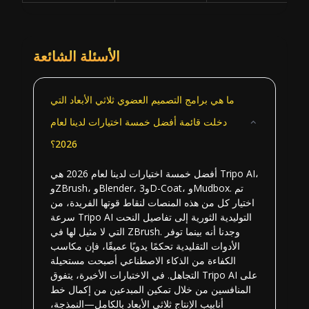
الأسئلة الشائعة
ما هي برامج التصميم العضوي ثلاثي الأبعاد التي
دخلت قائمة أفضل خمسة اختيارات لدينا لعام
2026؟
أفضل خمسة اختيارات لدينا لعام 2026 هي Tripo AI،
وZBrush، وBlender، و3D-Coat، وMudbox. تم
اختيار كل من هذه المنصات لنقاط قوتها الفريدة، من
سرعة Tripo AI التوليدية الثورية إلى تفاصيل النحت
التي لا مثيل لها في ZBrush. وجدنا أنه بينما توفر
الأدوات التقليدية تحكمًا يدويًا عميقًا، فإن مكاسب
الكفاءة من الذكاء الاصطناعي أصبحت مستحيلة
التجاهل. في الاختبارات الأخيرة، يتفوق Tripo AI على
المنافسين من خلال تمكين المبدعين من إكمال خط
أنابيب الإنتاج ثلاثي الأبعاد بالكامل—النمذجة،