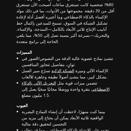
80%؛ شخصية كانت تستغرق ساعات أصبحت الآن تستغرق
أقل من 30 دقيقة. مجموعتها من الأدوات، بما في ذلك مولد
الإكساء بالذكاء الاصطناعي وما أعتبره
أفضل أداة لإعادة
تشكيل الشبكة
في السوق، تسمح للمبدعين بإكمال خط
أنابيب الإنتاج ثلاثي الأبعاد بالكامل—النمذجة، والإكساء،
والتحريك—بسرعة أكبر بنسبة تصل إلى 50%، مما يلغي
الحاجة إلى برامج متعددة.
المميزات
تنشئ نماذج عضوية عالية الدقة من النصوص/الصور في
ثوانٍ، بتفاصيل تتجاوز المنافسين.
الإكساء الآلي وميزة
الشبكة الذكية
تسرّع سير العمل
بشكل كبير، مما ينشئ أصولاً نظيفة وجاهزة للألعاب.
تتضمن ميزات قوية مثل
التحريك الآلي بالذكاء
الاصطناعي
بنقرة واحدة ووضعًا مجانيًا سخيًا يصل إلى
1.5 مليون مضلع.
العيوب
بينما كنت منبهرًا، لاحظت أن إنشاء النماذج البشرية
الواقعية ثلاثية الأبعاد يمكن أن يحتاج إلى مزيد من
التحسين لتحقيق دقة مثالية.
تعتمد على الإنشاء بالذكاء الاصطناعي، مما قد يتطلب