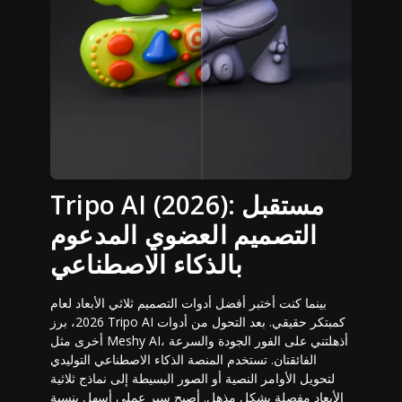
Tripo AI (2026): مستقبل
التصميم العضوي المدعوم
بالذكاء الاصطناعي
بينما كنت أختبر أفضل أدوات التصميم ثلاثي الأبعاد لعام
2026، برز Tripo AI كمبتكر حقيقي. بعد التحول من أدوات
أخرى مثل Meshy AI، أذهلتني على الفور الجودة والسرعة
الفائقتان. تستخدم المنصة الذكاء الاصطناعي التوليدي
لتحويل الأوامر النصية أو الصور البسيطة إلى نماذج ثلاثية
الأبعاد مفصلة بشكل مذهل. أصبح سير عملي أسهل بنسبة