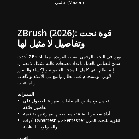
عالمي (Maxon)
ZBrush (2026): قوة نحت
وتفاصيل لا مثيل لها
أحدث ZBrush ثورة في النحت الرقمي بتقنيته الفريدة، مما
سمح للفنانين بالعمل بأعداد مضلعات عالية بشكل لا يصدق.
إنه نظام بيئي كامل للنمذجة العضوية والإكساء والتصور
الأولي، ويستخدم على نطاق واسع في الأفلام والألعاب
والمقتنيات.
المميزات
يتعامل مع ملايين المضلعات بسهولة للحصول على
تفاصيل فائقة.
أداة بمعايير الصناعة، مما يجعلها مهارة مهنية قيمة.
أدوات Dynamesh و ZRemesher القوية للنحت المرن
والطبولوجيا النظيفة.
العيوب