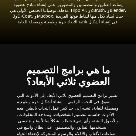
يساعد الفنانين والمصممين والمطورين على إنشاء نماذج عضوية
مذهلة. توصياتنا الخمس الأولى هي Tripo AI، وZBrush، وBlender،
و3D-Coat، وMudbox، حيث يُشاد بكل منها لنقاط قوتها الفريدة
في إنشاء أشكال ثلاثية الأبعاد حرة وطبيعية ومفصلة للغاية.
ما هي برامج التصميم
العضوي ثلاثي الأبعاد؟
تشير برامج التصميم العضوي ثلاثي الأبعاد إلى الأدوات التي
تتفوق في النحت الرقمي – إنشاء أشكال حرة وطبيعية
ومفصلة للغاية، تشبه إلى حد كبير عمل النحات بالطين. هذه
الأدوات حاسمة لتصميم الشخصيات، ونمذجة المخلوقات،
والأصول البيئية، وأي شيء يتطلب شكلاً سائلاً وغير هندسي.
يستخدمها الفنانون والمصممون على نطاق واسع في
صناعات الألعاب والأفلام والرسوم المتحركة لإضفاء الحياة