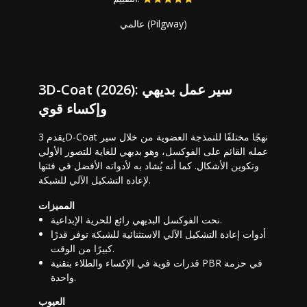
عالمي (Pilgway)
3D-Coat (2026): سير عمل بديهي
وإكساء قوي
يقدم 3D-Coat نهجًا مختلفًا للنمذجة العضوية من خلال سير
عمله القائم على الفوكسل، وهو بديهي للغاية للتصور الأولي
وتكوين الأشكال. كما أنه يُشاد به لأدواته الأفضل في فئتها
لإعادة التشكيل الآلي للشبكة.
المميزات
نحت الفوكسل البديهي رائع للحرية الإبداعية.
أدوات إعادة التشكيل الآلي الاستثنائية للشبكة توفر قدرًا
كبيرًا من الوقت.
قدرات قوية في الإكساء والطلاء بتقنية PBR في حزمة
واحدة.
العيوب