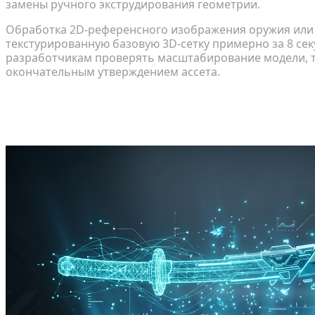
замены ручного экструдирования геометрии.
Обработка 2D-референсного изображения оружия или
текстурированную базовую 3D-сетку примерно за 8 сек
разработчикам проверять масштабирование модели, т
окончательным утверждением ассета.
Пошаговое руководство: проектиро
сущностей