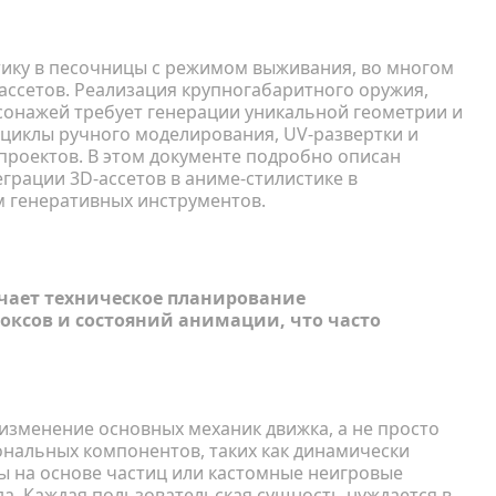
ику в песочницы с режимом выживания, во многом
ассетов. Реализация крупногабаритного оружия,
сонажей требует генерации уникальной геометрии и
 циклы ручного моделирования, UV-развертки и
проектов. В этом документе подробно описан
грации 3D-ассетов в аниме-стилистике в
м генеративных инструментов.
икаций
чает техническое планирование
ксов и состояний анимации, что часто
изменение основных механик движка, а не просто
ональных компонентов, таких как динамически
 на основе частиц или кастомные неигровые
да. Каждая пользовательская сущность нуждается в