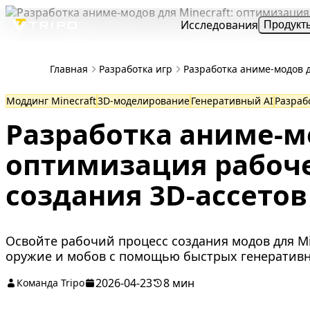
Исследования
Продукт
Главная
Разработка игр
Разработка аниме-модов д
Моддинг Minecraft
3D-моделирование
Генеративный AI
Разраб
Разработка аниме-мо
оптимизация рабоче
создания 3D-ассетов
Освойте рабочий процесс создания модов для Mi
оружие и мобов с помощью быстрых генеративн
2026-04-23
8 мин
Команда Tripo