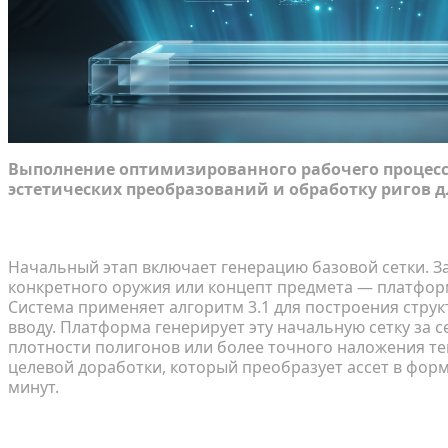
Выполнение оптимизированного рабочего процесс
эстетических преобразований и обработку ригов 
Генерация высококачественных черновиков за 
Начальный этап включает генерацию базовой сетки. 
конкретного оружия или концепт предмета — платфор
Система применяет алгоритм 3.1 для построения стру
вводу. Платформа генерирует эту начальную сетку за 
плотности полигонов или более точного наложения те
целевой доработки, который преобразует ассет в фор
минут.
Применение воксельной стилизации для ваниль