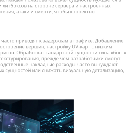
 хитбоксов на стороне сервера и настроенных
ения, атаки и смерти, чтобы корректно
ботке игр
 часто приводят к задержкам в графике. Добавление
строение вершин, настройку UV-карт с низким
 ригов. Обработка стандартной сущности типа «босс»
текстурирования, прежде чем разработчики смогут
зводственные накладные расходы часто вынуждают
х сущностей или снижать визуальную детализацию,