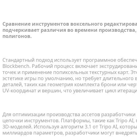
Создание ассетов: ручное моделиро
Сравнение инструментов воксельного редактиров
подчеркивает различия во времени производства
полигонов.
Медленный путь: поблочное воксельное редакт
Стандартный подход использует программное обеспече
Blockbench. Рабочий процесс включает экструдирован
точек и применение попиксельных текстурных карт. Эт
эстетике игры по умолчанию, но требует длительного
деталей, таких как геометрия комплекта брони или че
UV-координат и вершин, что увеличивает цикл итераци
Быстрый путь: генеративные процессы «изображ
Для оптимизации производства ассетов разработчики 
цепочки инструментов. Платформы, такие как Tripo AI
3D-моделей. Используя алгоритм 3.1 от Tripo AI, кото
миллиардов параметров, разработчики могут внедрят