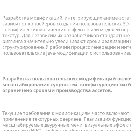
Разработка модификаций, интегрирующих аниме-эстет
зависит от конвейеров создания пользовательских 3D-
специфических магических эффектов или моделей пер
текстур. Для независимых разработчиков стандартные
риггинга значительно увеличивают сроки реализации 
структурированный рабочий процесс генерации и инте
пользовательские Java-модификации с использование
Понимание масштаба аниме-модиф
Разработка пользовательских модификаций вклю
масштабирования сущностей, конфигурацию хитбо
ограничено сроками производства ассетов.
Анализ спроса игроков: оружие, дзюцу и мобы
Текущие требования к модификациям часто включают 
применение текстурных оверлеев. Реализация функци
масштабируемые двуручные мечи, визуальные эффекты
персонажи (NPC), требует особого технического подхо