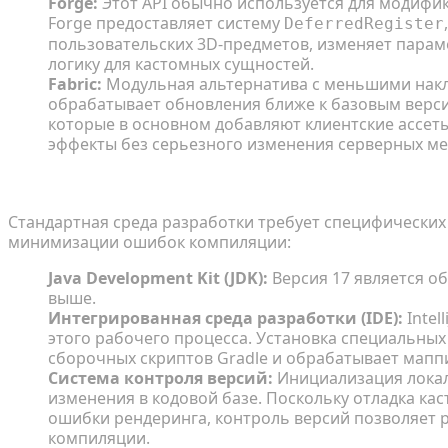
Forge:
Этот API обычно используется для модифи
Forge предоставляет систему
DeferredRegister
пользовательских 3D-предметов, изменяет парам
логику для кастомных сущностей.
Fabric:
Модульная альтернатива с меньшими накл
обрабатывает обновления ближе к базовым верси
которые в основном добавляют клиентские ассет
эффекты без серьезного изменения серверных ме
Необходимые рабочие пространства и редактор
Стандартная среда разработки требует специфически
минимизации ошибок компиляции:
Java Development Kit (JDK):
Версия 17 является об
выше.
Интегрированная среда разработки (IDE):
Intel
этого рабочего процесса. Установка специальных
сборочных скриптов Gradle и обрабатывает мапп
Система контроля версий:
Инициализация локал
изменения в кодовой базе. Поскольку отладка ка
ошибки рендеринга, контроль версий позволяет 
компиляции.