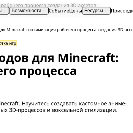
Событие
Цены
Присоед
ы
Возможности
Ресурсы
ля Minecraft: оптимизация рабочего процесса создания 3D-асс
отка игр
дов для Minecraft:
го процесса
necraft. Научитесь создавать кастомное аниме-
ых 3D-процессов и воксельной стилизации.