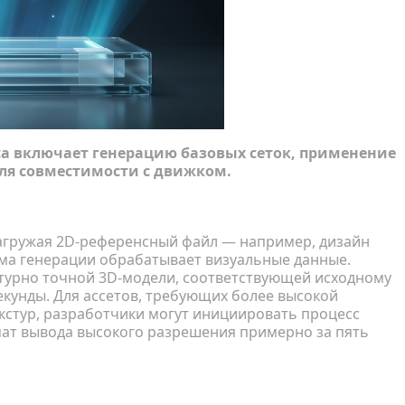
а включает генерацию базовых сеток, применение
для совместимости с движком.
секунды
Загружая 2D-референсный файл — например, дизайн
ма генерации обрабатывает визуальные данные.
ктурно точной 3D-модели, соответствующей исходному
секунды. Для ассетов, требующих более высокой
кстур, разработчики могут инициировать процесс
мат вывода высокого разрешения примерно за пять
ной эстетики