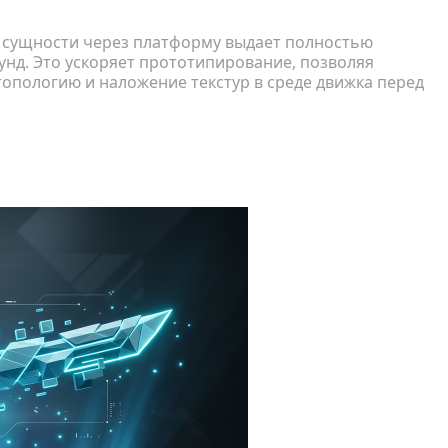
 сущности через платформу выдает полностью
унд. Это ускоряет прототипирование, позволяя
опологию и наложение текстур в среде движка перед
вание кастомного аниме-оружия и