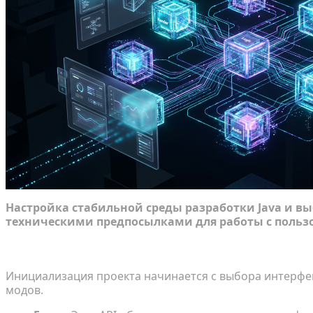
Настройка стабильной среды разработки Java и вы
техническими предпосылками для работы с польз
Выбор между загрузчиками модов Forge и Fabric
Инициализация проекта начинается с выбора интерфей
модов.