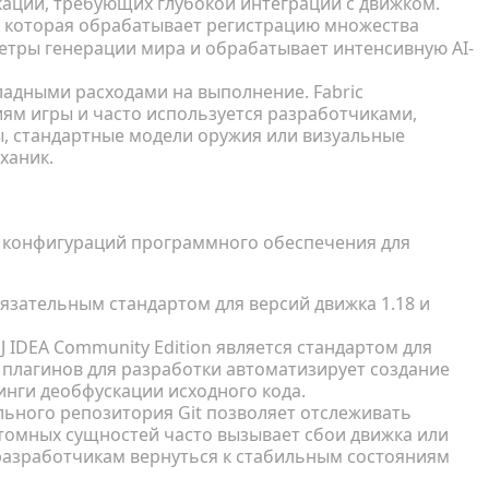
каций, требующих глубокой интеграции с движком.
, которая обрабатывает регистрацию множества
етры генерации мира и обрабатывает интенсивную AI-
адными расходами на выполнение. Fabric
ям игры и часто используется разработчиками,
ы, стандартные модели оружия или визуальные
ханик.
ы кода
х конфигураций программного обеспечения для
язательным стандартом для версий движка 1.18 и
liJ IDEA Community Edition является стандартом для
 плагинов для разработки автоматизирует создание
инги деобфускации исходного кода.
ьного репозитория Git позволяет отслеживать
стомных сущностей часто вызывает сбои движка или
разработчикам вернуться к стабильным состояниям