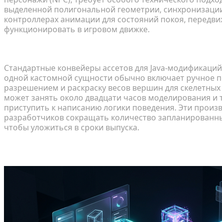
выделенной полигональной геометрии, синхронизации
контроллерах анимации для состояний покоя, передвиж
функционировать в игровом движке.
Традиционное «узкое место» 3D-ассетов в разра
Стандартные конвейеры ассетов для Java-модификаций
одной кастомной сущности обычно включает ручное по
разрешением и раскраску весов вершин для скелетных
может занять около двадцати часов моделирования и 
приступить к написанию логики поведения. Эти прои
разработчиков сокращать количество запланированны
чтобы уложиться в сроки выпуска.
Настройка среды разработки