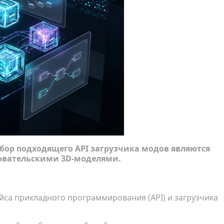
бор подходящего API загрузчика модов являются
овательскими 3D-моделями.
са прикладного программирования (API) и загрузчика