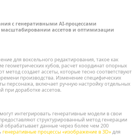
вание против генерации AI
ания с генеративными AI-процессами
, масштабировании ассетов и оптимизации
ирование
ние для воксельного редактирования, такое как
ие геометрических кубов, расчет координат опорных
от метод создает ассеты, которые тесно соответствуют
 времени производства. Изменение специфических
рты персонажа, включает ручную настройку отдельных
й при доработке ассетов.
ение в 3D»
могут интегрировать генеративные модели в свои
, предоставляют структурированный метод генерации
рый обрабатывает данные через более чем 200
ь
генеративные процессы «изображение в 3D»
для