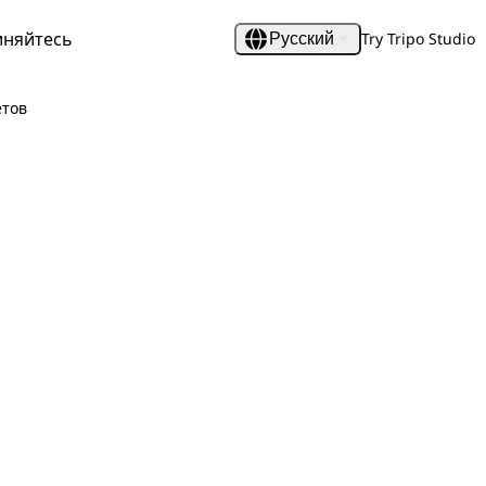
иняйтесь
Try Tripo Studio
Русский
етов