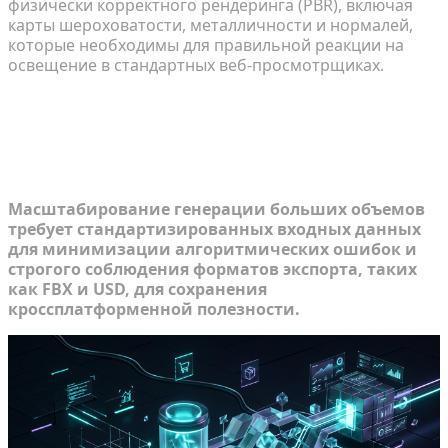
физически корректного рендеринга (PBR), включая
карты шероховатости, металличности и нормалей,
которые необходимы для правильной реакции на
освещение в стандартных веб-просмотрщиках.
Оценка сложных предварительных
условий для масштабирования
больших объемов
Масштабирование генерации больших объемов
требует стандартизированных входных данных
для минимизации алгоритмических ошибок и
строгого соблюдения форматов экспорта, таких
как FBX и USD, для сохранения
кроссплатформенной полезности.