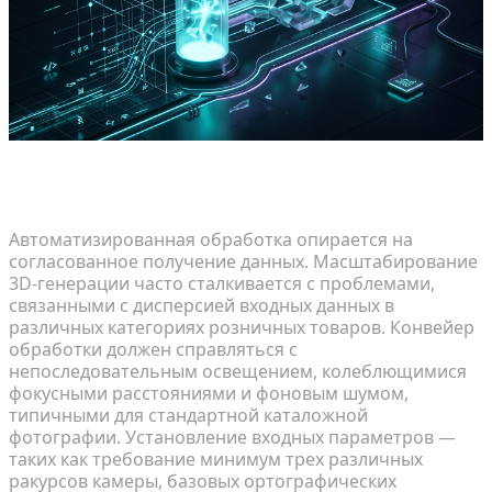
Стандартизация ограничений входных данных
для различных запасов
Автоматизированная обработка опирается на
согласованное получение данных. Масштабирование
3D-генерации часто сталкивается с проблемами,
связанными с дисперсией входных данных в
различных категориях розничных товаров. Конвейер
обработки должен справляться с
непоследовательным освещением, колеблющимися
фокусными расстояниями и фоновым шумом,
типичными для стандартной каталожной
фотографии. Установление входных параметров —
таких как требование минимум трех различных
ракурсов камеры, базовых ортографических