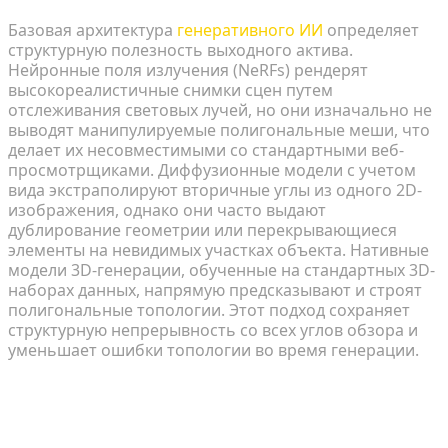
Базовая архитектура
генеративного ИИ
определяет
структурную полезность выходного актива.
Нейронные поля излучения (NeRFs) рендерят
высокореалистичные снимки сцен путем
отслеживания световых лучей, но они изначально не
выводят манипулируемые полигональные меши, что
делает их несовместимыми со стандартными веб-
просмотрщиками. Диффузионные модели с учетом
вида экстраполируют вторичные углы из одного 2D-
изображения, однако они часто выдают
дублирование геометрии или перекрывающиеся
элементы на невидимых участках объекта. Нативные
модели 3D-генерации, обученные на стандартных 3D-
наборах данных, напрямую предсказывают и строят
полигональные топологии. Этот подход сохраняет
структурную непрерывность со всех углов обзора и
уменьшает ошибки топологии во время генерации.
Балансировка количества полигонов с
текстурами высокого разрешения для веб-
рендеринга