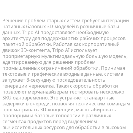
Быстрое прототипирование: достижение 8-
секундной генерации черновиков в масштабе
Решение проблем старых систем требует интеграции
нативных базовых 3D-моделей в розничные базы
данных. Tripo AI предоставляет необходимую
архитектуру для поддержки этих рабочих процессов
пакетной обработки. Работая как корпоративный
движок 3D-контента, Tripo AI использует
проприетарную мультимодальную большую модель,
адаптированную для решения проблем
промышленных ограничений обработки. Принимая
текстовые и графические входные данные, система
запускает 8-секундную последовательность
генерации черновика. Такая скорость обработки
позволяет мерчандайзерам тестировать несколько
SKU одновременно. Это устраняет стандартные
задержки в очереди, позволяя техническим командам
просматривать 3D-концепции, масштабировать
пропорции и базовые топологии в различных
сегментах продуктов перед выделением
вычислительных ресурсов для обработки в высоком