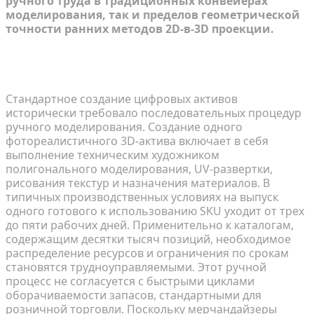
ручного труда в традиционных конвейерах
моделирования, так и пределов геометрической
точности ранних методов 2D-в-3D проекции.
Временные и финансовые издержки
традиционных конвейеров моделирования
Стандартное создание цифровых активов
исторически требовало последовательных процедур
ручного моделирования. Создание одного
фотореалистичного 3D-актива включает в себя
выполнение техническим художником
полигонального моделирования, UV-развертки,
рисования текстур и назначения материалов. В
типичных производственных условиях на выпуск
одного готового к использованию SKU уходит от трех
до пяти рабочих дней. Применительно к каталогам,
содержащим десятки тысяч позиций, необходимое
распределение ресурсов и ограничения по срокам
становятся трудноуправляемыми. Этот ручной
процесс не согласуется с быстрыми циклами
оборачиваемости запасов, стандартными для
розничной торговли. Поскольку мерчандайзеры