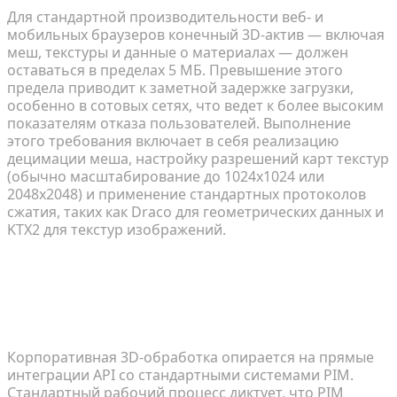
Для стандартной производительности веб- и
мобильных браузеров конечный 3D-актив — включая
меш, текстуры и данные о материалах — должен
оставаться в пределах 5 МБ. Превышение этого
предела приводит к заметной задержке загрузки,
особенно в сотовых сетях, что ведет к более высоким
показателям отказа пользователей. Выполнение
этого требования включает в себя реализацию
децимации меша, настройку разрешений карт текстур
(обычно масштабирование до 1024x1024 или
2048x2048) и применение стандартных протоколов
сжатия, таких как Draco для геометрических данных и
KTX2 для текстур изображений.
Могут ли инструменты 3D-генерации с
помощью ИИ интегрироваться напрямую со
стандартными системами управления
информацией о продуктах (PIM)?
Корпоративная 3D-обработка опирается на прямые
интеграции API со стандартными системами PIM.
Стандартный рабочий процесс диктует, что PIM