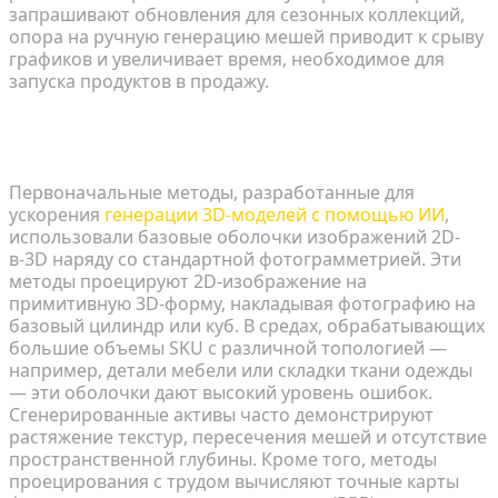
запрашивают обновления для сезонных коллекций,
опора на ручную генерацию мешей приводит к срыву
графиков и увеличивает время, необходимое для
запуска продуктов в продажу.
Почему базовые оболочки 2D-в-3D не
справляются в средах с большим объемом SKU
Первоначальные методы, разработанные для
ускорения
генерации 3D-моделей с помощью ИИ
,
использовали базовые оболочки изображений 2D-
в-3D наряду со стандартной фотограмметрией. Эти
методы проецируют 2D-изображение на
примитивную 3D-форму, накладывая фотографию на
базовый цилиндр или куб. В средах, обрабатывающих
большие объемы SKU с различной топологией —
например, детали мебели или складки ткани одежды
— эти оболочки дают высокий уровень ошибок.
Сгенерированные активы часто демонстрируют
растяжение текстур, пересечения мешей и отсутствие
пространственной глубины. Кроме того, методы
проецирования с трудом вычисляют точные карты