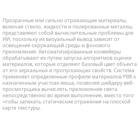
справляются со сложными или прозрачными
материалами продуктов?
Прозрачные или сильно отражающие материалы,
включая стекло, жидкости и полированные металлы,
представляют собой вычислительные проблемы для
ИИ, поскольку их визуальный вывод зависит от
освещения окружающей среды и фонового
преломления. Автоматизированные конвейеры
обрабатывают их путем запуска алгоритмов оценки
материалов, которые отделяют базовый цвет объекта
от его зеркальных и пропускающих свойств. Система
применяет определенные профили материалов PBR к
назначенным участках меша, позволяя шейдеру веб-
просмотрщика вычислять преломление света
непосредственно во время выполнения, вместо того
чтобы запекать статические отражения на плоской
карте текстуры.
Каков идеальный размер файла актива для
поддержания высокой скорости загрузки
страниц электронной коммерции?