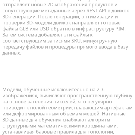
отправляет новые 2D-изображения продуктов и
сопутствующие метаданные через REST API в движок
3D-генерации. После генерации, оптимизации и
проверки 3D-модели движок направляет готовые
файлы GLB или USD обратно в инфраструктуру PIM.
Затем система добавляет эти файлы к
соответствующим записями SKU, минуя ручную
передачу файлов и процедуры прямого ввода в базу
данных.
Почему нативные 3D-данные для обучения
критически важны для достижения высоких
показателей успешности конверсии активов?
Модели, обученные исключительно на 2D-
изображениях, вычисляют пространственную глубину
на основе затенения пикселей, что регулярно
приводит к полой геометрии, плавающим артефактам
или деформированным объемам мешей. Нативные
3D-данные для обучения снабжают алгоритм
структурными математическими координатами,
устанавливая базовые правила для топологии,