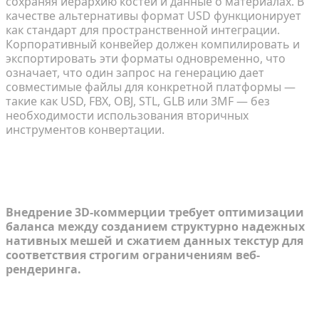
сохраняя иерархию костей и данные о материалах. В
качестве альтернативы формат USD функционирует
как стандарт для пространственной интеграции.
Корпоративный конвейер должен компилировать и
экспортировать эти форматы одновременно, что
означает, что один запрос на генерацию дает
совместимые файлы для конкретной платформы —
такие как USD, FBX, OBJ, STL, GLB или 3MF — без
необходимости использования вторичных
инструментов конвертации.
Поиск компромиссов: скорость,
точность и веб-ограничения
Внедрение 3D-коммерции требует оптимизации
баланса между созданием структурно надежных
нативных мешей и сжатием данных текстур для
соответствия строгим ограничениям веб-
рендеринга.
Алгоритмические ограничения: NeRFs против
диффузии с учетом вида против нативного 3D