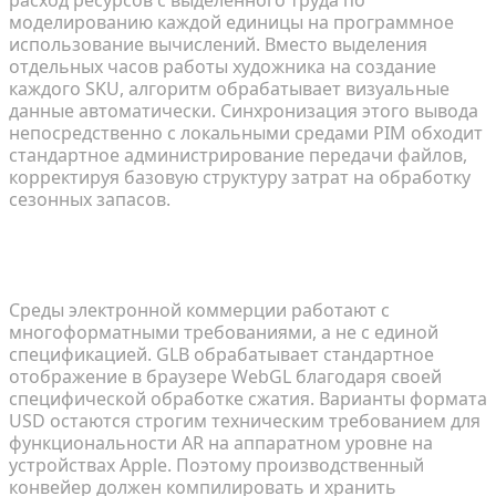
расход ресурсов с выделенного труда по
моделированию каждой единицы на программное
использование вычислений. Вместо выделения
отдельных часов работы художника на создание
каждого SKU, алгоритм обрабатывает визуальные
данные автоматически. Синхронизация этого вывода
непосредственно с локальными средами PIM обходит
стандартное администрирование передачи файлов,
корректируя базовую структуру затрат на обработку
сезонных запасов.
Какой 3D-формат лучше всего подходит для
электронной коммерции обуви?
Среды электронной коммерции работают с
многоформатными требованиями, а не с единой
спецификацией. GLB обрабатывает стандартное
отображение в браузере WebGL благодаря своей
специфической обработке сжатия. Варианты формата
USD остаются строгим техническим требованием для
функциональности AR на аппаратном уровне на
устройствах Apple. Поэтому производственный
конвейер должен компилировать и хранить