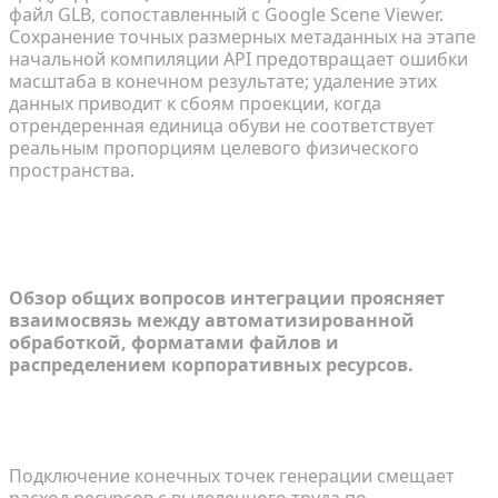
файл GLB, сопоставленный с Google Scene Viewer.
Сохранение точных размерных метаданных на этапе
начальной компиляции API предотвращает ошибки
масштаба в конечном результате; удаление этих
данных приводит к сбоям проекции, когда
отрендеренная единица обуви не соответствует
реальным пропорциям целевого физического
пространства.
FAQ: Внедрение API для 3D-
каталогов продуктов
Обзор общих вопросов интеграции проясняет
взаимосвязь между автоматизированной
обработкой, форматами файлов и
распределением корпоративных ресурсов.
Как интеграция API снижает затраты на 3D-
активы?
Подключение конечных точек генерации смещает