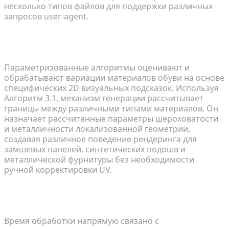
несколько типов файлов для поддержки различных
запросов user-agent.
Может ли автоматизированная генерация 3D
справляться со сложными текстурами обуви?
Параметризованные алгоритмы оценивают и
обрабатывают вариации материалов обуви на основе
специфических 2D визуальных подсказок. Используя
Алгоритм 3.1, механизм генерации рассчитывает
границы между различными типами материалов. Он
назначает рассчитанные параметры шероховатости
и металличности локализованной геометрии,
создавая различное поведение рендеринга для
замшевых панелей, синтетических подошв и
металлической фурнитуры без необходимости
ручной корректировки UV.
Как быстро API может сгенерировать готовую
для розничной торговли 3D-модель?
Время обработки напрямую связано с