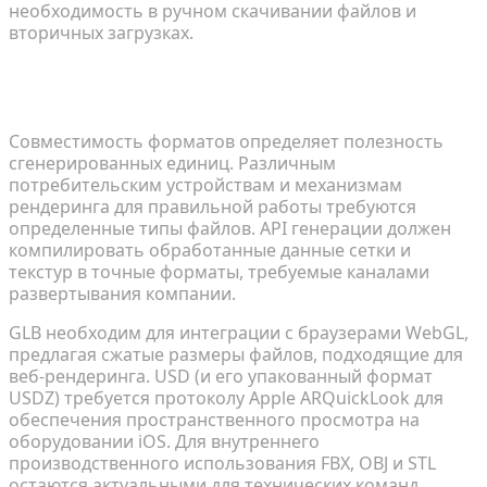
необходимость в ручном скачивании файлов и
вторичных загрузках.
Стандартизация форматов экспорта (GLTF,
USDZ, FBX)
Совместимость форматов определяет полезность
сгенерированных единиц. Различным
потребительским устройствам и механизмам
рендеринга для правильной работы требуются
определенные типы файлов. API генерации должен
компилировать обработанные данные сетки и
текстур в точные форматы, требуемые каналами
развертывания компании.
GLB необходим для интеграции с браузерами WebGL,
предлагая сжатые размеры файлов, подходящие для
веб-рендеринга. USD (и его упакованный формат
USDZ) требуется протоколу Apple ARQuickLook для
обеспечения пространственного просмотра на
оборудовании iOS. Для внутреннего
производственного использования FBX, OBJ и STL
остаются актуальными для технических команд,