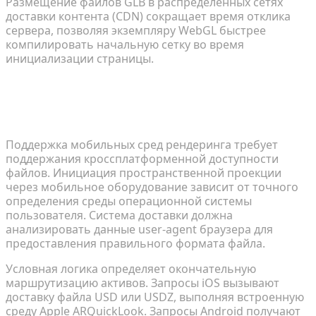
Размещение файлов GLB в распределенных сетях
доставки контента (CDN) сокращает время отклика
сервера, позволяя экземпляру WebGL быстрее
компилировать начальную сетку во время
инициализации страницы.
Обеспечение кроссплатформенной
совместимости с AR и мобильными
устройствами
Поддержка мобильных сред рендеринга требует
поддержания кроссплатформенной доступности
файлов. Инициация пространственной проекции
через мобильное оборудование зависит от точного
определения среды операционной системы
пользователя. Система доставки должна
анализировать данные user-agent браузера для
предоставления правильного формата файла.
Условная логика определяет окончательную
маршрутизацию активов. Запросы iOS вызывают
доставку файла USD или USDZ, выполняя встроенную
среду Apple ARQuickLook. Запросы Android получают