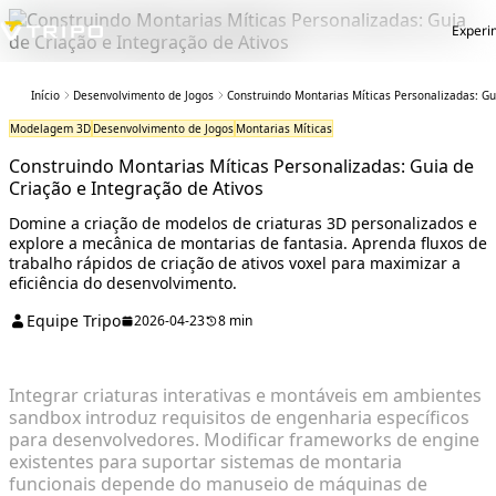
Experi
Início
Desenvolvimento de Jogos
Construindo Montarias Míticas Personalizadas: Gu
Modelagem 3D
Desenvolvimento de Jogos
Montarias Míticas
Construindo Montarias Míticas Personalizadas: Guia de
Criação e Integração de Ativos
Domine a criação de modelos de criaturas 3D personalizados e
explore a mecânica de montarias de fantasia. Aprenda fluxos de
trabalho rápidos de criação de ativos voxel para maximizar a
eficiência do desenvolvimento.
Equipe Tripo
2026-04-23
8 min
Integrar criaturas interativas e montáveis em ambientes
sandbox introduz requisitos de engenharia específicos
para desenvolvedores. Modificar frameworks de engine
existentes para suportar sistemas de montaria
funcionais depende do manuseio de máquinas de