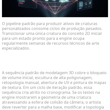
O pipeline padrão para produzir ativos de criaturas
personalizados consome ciclos de produção pesados.
Transicionar uma única criatura do conceito 2D inicial
para um estado pronto para a engine ocupa
regularmente semanas de recursos técnicos de arte
especializados.
Restrições de Tempo na Prototipagem Tradicional
de Criaturas
A sequência padrão de modelagem 3D cobre o bloqueio
de volume inicial, escultura de alta poligonagem,
retopologia manual, abertura de UV e pintura de mapas
de textura. Em um ciclo de iteração padrão, essa
sequência cria atrito no cronograma. Se os testes na
engine mostrarem a geometria de uma criatura
atravessando a esfera de colisão da câmera, o artista
deve reverter para a malha base, modificar a topologia