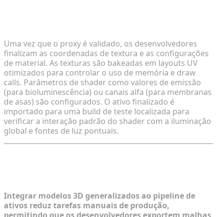
Passo 3: Refinando Detalhes de Alta Fidelidade
para Integração no Jogo
Uma vez que o proxy é validado, os desenvolvedores
finalizam as coordenadas de textura e as configurações
de material. As texturas são bakeadas em layouts UV
otimizados para controlar o uso de memória e draw
calls. Parâmetros de shader como valores de emissão
(para bioluminescência) ou canais alfa (para membranas
de asas) são configurados. O ativo finalizado é
importado para uma build de teste localizada para
verificar a interação padrão do shader com a iluminação
global e fontes de luz pontuais.
Automatizando o Pipeline 3D para
Desenvolvimento Rápido de Jogos
Integrar modelos 3D generalizados ao pipeline de
ativos reduz tarefas manuais de produção,
permitindo que os desenvolvedores exportem malhas