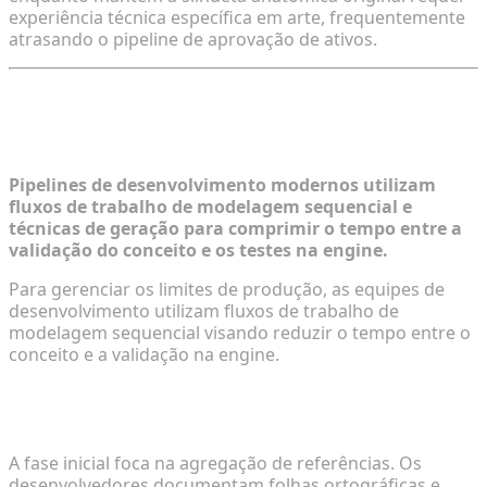
experiência técnica específica em arte, frequentemente
atrasando o pipeline de aprovação de ativos.
Guia Passo a Passo: Construindo Suas
Próprias Montarias de Fantasia
Pipelines de desenvolvimento modernos utilizam
fluxos de trabalho de modelagem sequencial e
técnicas de geração para comprimir o tempo entre a
validação do conceito e os testes na engine.
Para gerenciar os limites de produção, as equipes de
desenvolvimento utilizam fluxos de trabalho de
modelagem sequencial visando reduzir o tempo entre o
conceito e a validação na engine.
Passo 1: Conceituando o Design a partir de
Referências de Texto e Imagem
A fase inicial foca na agregação de referências. Os
desenvolvedores documentam folhas ortográficas e