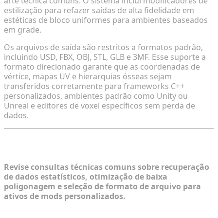
arte técnica comuns. O sistema inclui modificadores de
estilização para refazer saídas de alta fidelidade em
estéticas de bloco uniformes para ambientes baseados
em grade.
Os arquivos de saída são restritos a formatos padrão,
incluindo USD, FBX, OBJ, STL, GLB e 3MF. Esse suporte a
formato direcionado garante que as coordenadas de
vértice, mapas UV e hierarquias ósseas sejam
transferidos corretamente para frameworks C++
personalizados, ambientes padrão como Unity ou
Unreal e editores de voxel específicos sem perda de
dados.
FAQ
Revise consultas técnicas comuns sobre recuperação
de dados estatísticos, otimização de baixa
poligonagem e seleção de formato de arquivo para
ativos de mods personalizados.
1. Onde posso encontrar informações confiáveis