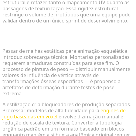
estrutural e refazer tanto o mapeamento UV quanto as
passagens de texturização. Essa rigidez estrutural
restringe o volume de protótipos que uma equipe pode
validar dentro de um único sprint de desenvolvimento.
A Complexidade do Rigging e Estilização em
Engines de Jogo
Passar de malhas estáticas para animação esquelética
introduz sobrecarga técnica. Montarias personalizadas
requerem armaduras construídas para esse fim. O
processo de pintura de peso — distribuir manualmente
valores de influência de vértice através de
transformações ósseas específicas — é propenso a
artefatos de deformação durante testes de pose
extrema.
A estilização cria bloqueadores de produção separados.
Processar modelos de alta fidelidade para
engines de
jogo baseadas em voxel
envolve dizimação manual e
redução de escala de textura. Converter a topologia
orgânica padrão em um formato baseado em blocos
enquanto mantém a silhueta anatômica original requer