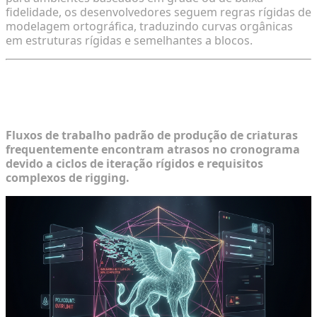
fidelidade, os desenvolvedores seguem regras rígidas de
modelagem ortográfica, traduzindo curvas orgânicas
em estruturas rígidas e semelhantes a blocos.
Identificando Gargalos na Criação de
Ativos de Mods Personalizados
Fluxos de trabalho padrão de produção de criaturas
frequentemente encontram atrasos no cronograma
devido a ciclos de iteração rígidos e requisitos
complexos de rigging.