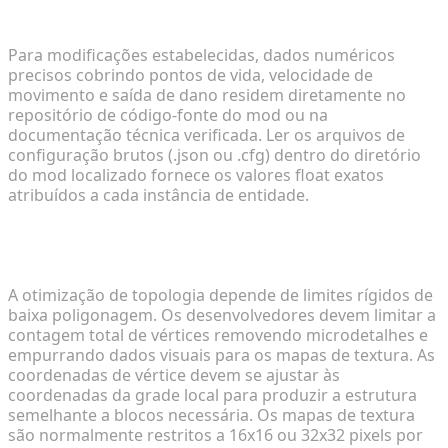
sobre estatísticas de criaturas míticas?
Para modificações estabelecidas, dados numéricos
precisos cobrindo pontos de vida, velocidade de
movimento e saída de dano residem diretamente no
repositório de código-fonte do mod ou na
documentação técnica verificada. Ler os arquivos de
configuração brutos (.json ou .cfg) dentro do diretório
do mod localizado fornece os valores float exatos
atribuídos a cada instância de entidade.
2. Como otimizo modelos de criaturas 3D para
engines de jogo baseadas em voxel?
A otimização de topologia depende de limites rígidos de
baixa poligonagem. Os desenvolvedores devem limitar a
contagem total de vértices removendo microdetalhes e
empurrando dados visuais para os mapas de textura. As
coordenadas de vértice devem se ajustar às
coordenadas da grade local para produzir a estrutura
semelhante a blocos necessária. Os mapas de textura
são normalmente restritos a 16x16 ou 32x32 pixels por