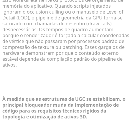
Isso viola diretamente os protocolos de orçamento de
memória do aplicativo. Quando scripts injetados
ignoram o occlusion culling ou o manuseio de Level of
Detail (LOD), o pipeline de geometria da GPU torna-se
saturado com chamadas de desenho (draw calls)
desnecessárias. Os tempos de quadro aumentam
porque o renderizador é forçado a calcular coordenadas
de vértice que não passaram por processos padrão de
compressão de textura ou batching. Esses gargalos de
hardware demonstram por que o conteúdo externo
estável depende da compilação padrão do pipeline de
ativos.
Superando o Gargalo de Ativos 3D no
Desenvolvimento Personalizado
À medida que as estruturas de UGC se estabilizam, o
principal bloqueador muda da implementação de
código para os requisitos técnicos rígidos da
topologia e otimização de ativos 3D.
Diagnosticando a curva de aprendizado acentuada