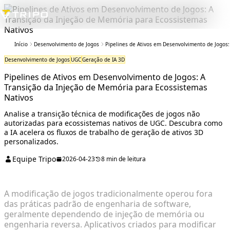
Início
Desenvolvimento de Jogos
Pipelines de Ativos em Desenvolvimento de Jogos
Desenvolvimento de Jogos
UGC
Geração de IA 3D
Pipelines de Ativos em Desenvolvimento de Jogos: A
Transição da Injeção de Memória para Ecossistemas
Nativos
Analise a transição técnica de modificações de jogos não
autorizadas para ecossistemas nativos de UGC. Descubra como
a IA acelera os fluxos de trabalho de geração de ativos 3D
personalizados.
Equipe Tripo
2026-04-23
8 min de leitura
A modificação de jogos tradicionalmente operou fora
das práticas padrão de engenharia de software,
geralmente dependendo de injeção de memória ou
engenharia reversa. Aplicativos criados para modificar