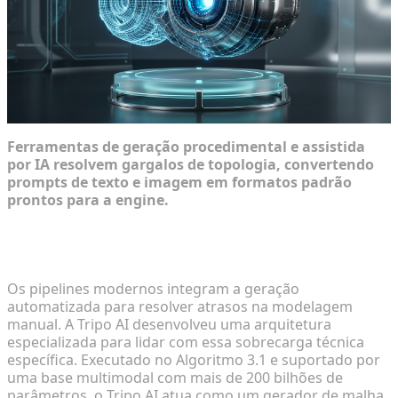
Ferramentas de geração procedimental e assistida
por IA resolvem gargalos de topologia, convertendo
prompts de texto e imagem em formatos padrão
prontos para a engine.
Prototipagem rápida: Transformando conceitos
em rascunhos 3D texturizados em segundos
Os pipelines modernos integram a geração
automatizada para resolver atrasos na modelagem
manual. A Tripo AI desenvolveu uma arquitetura
especializada para lidar com essa sobrecarga técnica
específica. Executado no Algoritmo 3.1 e suportado por
uma base multimodal com mais de 200 bilhões de
parâmetros, o Tripo AI atua como um gerador de malha