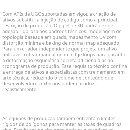
do software de modelagem 3D tradicional
Com APIs de UGC suportadas em vigor, a criação de
ativos substitui a injeção de código como a principal
restrição de produção. O pipeline 3D padrão exige
adesão rigorosa aos padrões técnicos: modelagem de
topologia baseada em quads, mapeamento UV com
distorção mínima e baking de normal map adequado.
Para um criador independente que projeta um ativo
utilizável, rotear manualmente edge loops para garantir
a deformação esquelética correta adiciona dias ao
cronograma de produção. Esse requisito técnico confina
a entrega de ativos a especialistas com treinamento em
arte técnica, reduzindo o volume de conteúdo que
desenvolvedores externos podem produzir
realisticamente.
Equilibrando detalhes de malha de alta fidelidade
com restrições de renderização em tempo real
As equipes de produção também enfrentam limites
rígidos de polígonos para manter as taxas de quadros
alvo. Esculturas de alta densidade que excedem os