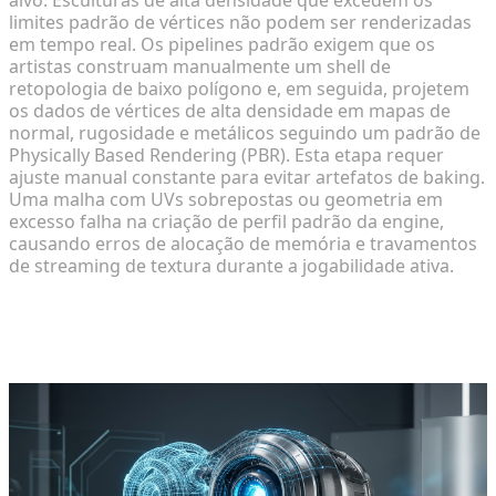
limites padrão de vértices não podem ser renderizadas
em tempo real. Os pipelines padrão exigem que os
artistas construam manualmente um shell de
retopologia de baixo polígono e, em seguida, projetem
os dados de vértices de alta densidade em mapas de
normal, rugosidade e metálicos seguindo um padrão de
Physically Based Rendering (PBR). Esta etapa requer
ajuste manual constante para evitar artefatos de baking.
Uma malha com UVs sobrepostas ou geometria em
excesso falha na criação de perfil padrão da engine,
causando erros de alocação de memória e travamentos
de streaming de textura durante a jogabilidade ativa.
Acelerando Fluxos de Trabalho de
Produção com Geração de IA 3D