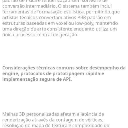
padrão de física e renderização sem software de
conversão intermediário. O sistema também inclui
ferramentas de formatação estilística, permitindo que
artistas técnicos convertam ativos PBR padrão em
estruturas baseadas em voxel ou low-poly, mantendo
uma direção de arte consistente enquanto utiliza um
único processo central de geração.
FAQ: Desenvolvimento de Jogos e
Criação de Ativos Personalizados
Considerações técnicas comuns sobre desempenho da
engine, protocolos de prototipagem rápida e
implementação segura de API.
1. Como modelos 3D personalizados impactam a
velocidade geral de renderização da engine de
jogo?
Malhas 3D personalizadas afetam a latência de
renderização através da contagem de vértices,
resolução do mapa de textura e complexidade do