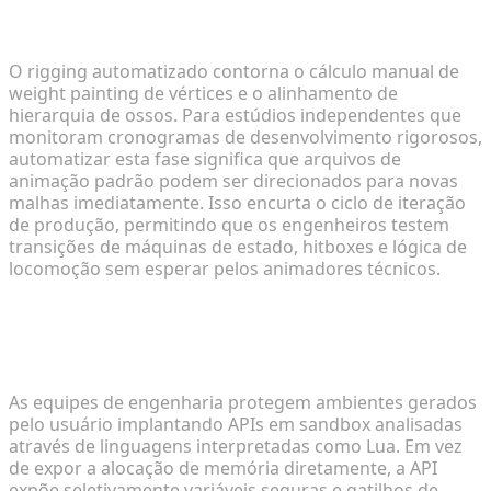
desenvolvimento de jogos indie de ritmo
acelerado?
O rigging automatizado contorna o cálculo manual de
weight painting de vértices e o alinhamento de
hierarquia de ossos. Para estúdios independentes que
monitoram cronogramas de desenvolvimento rigorosos,
automatizar esta fase significa que arquivos de
animação padrão podem ser direcionados para novas
malhas imediatamente. Isso encurta o ciclo de iteração
de produção, permitindo que os engenheiros testem
transições de máquinas de estado, hitboxes e lógica de
locomoção sem esperar pelos animadores técnicos.
4. Como os desenvolvedores implementam
ambientes de modding com segurança sem expor
as engines principais?
As equipes de engenharia protegem ambientes gerados
pelo usuário implantando APIs em sandbox analisadas
através de linguagens interpretadas como Lua. Em vez
de expor a alocação de memória diretamente, a API
expõe seletivamente variáveis seguras e gatilhos de