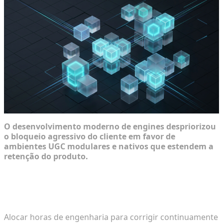
O desenvolvimento moderno de engines despriorizou
o bloqueio agressivo do cliente em favor de
ambientes UGC modulares e nativos que estendem a
retenção do produto.
Por que as engines de jogos modernas estão
adotando nativamente ecossistemas gerados pelo
usuário
Alocar horas de engenharia para corrigir continuamente