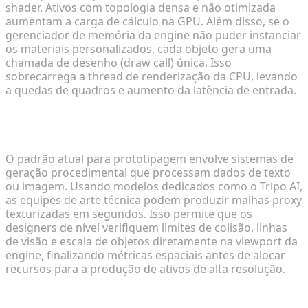
shader. Ativos com topologia densa e não otimizada
aumentam a carga de cálculo na GPU. Além disso, se o
gerenciador de memória da engine não puder instanciar
os materiais personalizados, cada objeto gera uma
chamada de desenho (draw call) única. Isso
sobrecarrega a thread de renderização da CPU, levando
a quedas de quadros e aumento da latência de entrada.
2. Qual é o método mais eficiente para
prototipagem rápida de ativos de jogos 3D?
O padrão atual para prototipagem envolve sistemas de
geração procedimental que processam dados de texto
ou imagem. Usando modelos dedicados como o Tripo AI,
as equipes de arte técnica podem produzir malhas proxy
texturizadas em segundos. Isso permite que os
designers de nível verifiquem limites de colisão, linhas
de visão e escala de objetos diretamente na viewport da
engine, finalizando métricas espaciais antes de alocar
recursos para a produção de ativos de alta resolução.
3. Por que o rigging automatizado é crítico para o