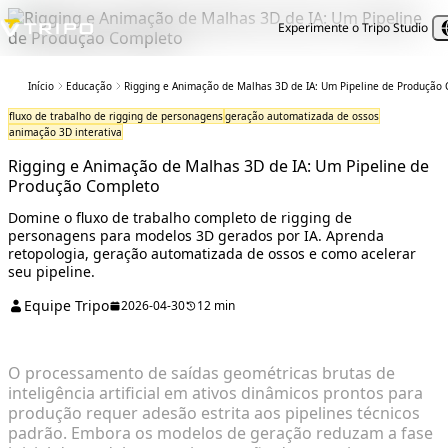
Experimente o Tripo Studio
Início
Educação
Rigging e Animação de Malhas 3D de IA: Um Pipeline de Produção
fluxo de trabalho de rigging de personagens
geração automatizada de ossos
animação 3D interativa
Rigging e Animação de Malhas 3D de IA: Um Pipeline de
Produção Completo
Domine o fluxo de trabalho completo de rigging de
personagens para modelos 3D gerados por IA. Aprenda
retopologia, geração automatizada de ossos e como acelerar
seu pipeline.
Equipe Tripo
2026-04-30
12 min
O processamento de saídas geométricas brutas de
inteligência artificial em ativos dinâmicos prontos para
produção requer adesão estrita aos pipelines técnicos
padrão. Embora os modelos de geração reduzam a fase