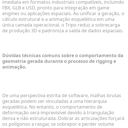
imediata em formatos industriais compatíveis, incluindo
FBX, GLB e USD, pronto para integração em game
engines ou aplicações espaciais. Ao unificar a geração, o
cálculo estrutural e a animação esquelética em uma
única camada operacional, o Tripo reduz a sobrecarga
de produção 3D e padroniza a saída de dados espaciais.
Perguntas Frequentes
Dúvidas técnicas comuns sobre o comportamento da
geometria gerada durante o processo de rigging e
animação.
É possível fazer o rigging de um modelo 3D
gerado por IA sem retopologia?
De uma perspectiva estrita de software, malhas brutas
geradas podem ser vinculadas a uma hierarquia
esquelética. No entanto, o comportamento de
deformação será imprevisível devido à triangulação
densa e não estruturada. Dobrar as articulações forçará
os polígonos a rasgar, se sobrepor e perder volume