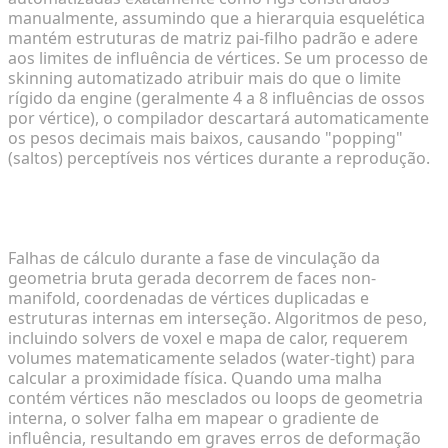
manualmente, assumindo que a hierarquia esquelética
mantém estruturas de matriz pai-filho padrão e adere
aos limites de influência de vértices. Se um processo de
skinning automatizado atribuir mais do que o limite
rígido da engine (geralmente 4 a 8 influências de ossos
por vértice), o compilador descartará automaticamente
os pesos decimais mais baixos, causando "popping"
(saltos) perceptíveis nos vértices durante a reprodução.
Por que as malhas de IA às vezes falham durante
o processo de skinning?
Falhas de cálculo durante a fase de vinculação da
geometria bruta gerada decorrem de faces non-
manifold, coordenadas de vértices duplicadas e
estruturas internas em interseção. Algoritmos de peso,
incluindo solvers de voxel e mapa de calor, requerem
volumes matematicamente selados (water-tight) para
calcular a proximidade física. Quando uma malha
contém vértices não mesclados ou loops de geometria
interna, o solver falha em mapear o gradiente de
influência, resultando em graves erros de deformação