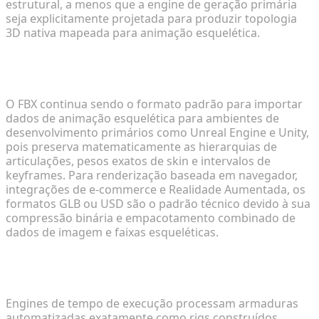
estrutural, a menos que a engine de geração primária
seja explicitamente projetada para produzir topologia
3D nativa mapeada para animação esquelética.
Qual é o melhor formato de arquivo para
animação 3D interativa?
O FBX continua sendo o formato padrão para importar
dados de animação esquelética para ambientes de
desenvolvimento primários como Unreal Engine e Unity,
pois preserva matematicamente as hierarquias de
articulações, pesos exatos de skin e intervalos de
keyframes. Para renderização baseada em navegador,
integrações de e-commerce e Realidade Aumentada, os
formatos GLB ou USD são o padrão técnico devido à sua
compressão binária e empacotamento combinado de
dados de imagem e faixas esqueléticas.
Como as game engines lidam com rigs de malha
3D automatizados?
Engines de tempo de execução processam armaduras
automatizadas exatamente como rigs construídos