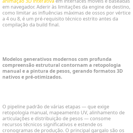
animação 3D interativa
em interfaces móveis e baseadas
em navegador. Aderir às limitações da engine de destino,
como limitar as influências máximas de ossos por vértice
a 4 ou 8, é um pré-requisito técnico estrito antes da
compilação da build final.
Acelerando o Caminho: Soluções
Automatizadas de Ponta a Ponta
Modelos generativos modernos com profunda
compreensão estrutural contornam a retopologia
manual e a pintura de pesos, gerando formatos 3D
nativos e pré-otimizados.
Contornando a Retopologia Manual com Pipelines
Integrados
O pipeline padrão de várias etapas — que exige
retopologia manual, mapeamento UV, alinhamento de
articulações e distribuição de pesos — consome
recursos técnicos significativos e estende os
cronogramas de produção. O principal gargalo são os