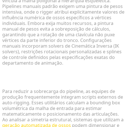
vincula a malha poligonal à hierarquia esquelética.
Pipelines manuais padrão exigem uma pintura de pesos
intensiva, onde o rigger atribui explicitamente valores de
influência numérica de ossos específicos a vértices
individuais. Embora exija muitos recursos, a pintura
manual de pesos evita a sobreposição de cálculos,
garantindo que a rotação de uma clavícula não puxe
vértices da parte inferior do tronco. Configurações
manuais incorporam solvers de Cinemática Inversa (IK
solvers), restrições rotacionais personalizadas e splines
de controle definidos pelas especificações exatas do
departamento de animação.
Avaliando Ecossistemas de Auto-Rigging de
Terceiros
Para reduzir a sobrecarga do pipeline, as equipes de
produção frequentemente integram scripts externos de
auto-rigging. Esses utilitários calculam a bounding box
volumétrica da malha de entrada para estimar
matematicamente o posicionamento das articulações.
Ao analisar a simetria estrutural, sistemas que utilizam a
geração automatizada de ossos
podem dimensionar e