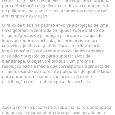
requisitos técnicos: estabelecer um edge flow funcional
para deformação esquelética e reduzir a contagem total
de polígonos para aderir aos orçamentos de draw call
em tempo de execução.
O fluxo de trabalho padrão envolve a projeção de uma
nova geometria centrada em quads sobre o ativo de
origem. Artistas de produção priorizam arranjos de
loops ao redor das articulações primárias: ombros,
cotovelos, joelhos e quadris. Para a mecânica facial,
loops concêntricos ao redor das cavidades orbitais e
orais são obrigatórios para suportar alvos de
blendshape. O objetivo é produzir um proxy de
resolução baixa a média que corresponda à silhueta de
origem, usando estritamente polígonos de quatro lados
para garantir uma subdivisão previsível e uma
distribuição consistente do peso dos vértices.
Abertura de Malha (UV Unwrapping) e Preservação
da Qualidade da Textura
Após a reconstrução estrutural, a malha retopologizada
não possui o mapeamento de superfície gerado pelo