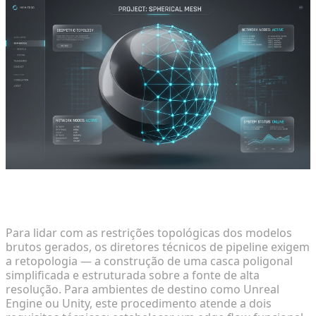
Fundamentos de Retopologia para Ambientes
Interativos
Para lidar com as restrições topológicas dos modelos
brutos gerados, os diretores técnicos de pipeline exigem
a retopologia — a construção de uma casca poligonal
simplificada e estruturada sobre a fonte de alta
resolução. Para ambientes de destino como Unreal
Engine ou Unity, este procedimento atende a dois