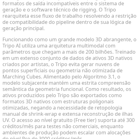
formatos de saída incompatíveis entre o sistema de
geração e o software técnico de rigging. O Tripo
rearquiteta esse fluxo de trabalho resolvendo a restrição
de compatibilidade do pipeline dentro de sua lógica de
geração principal.
Funcionando como um grande modelo 3D abrangente, o
Tripo AI utiliza uma arquitetura multimodal com
parâmetros que chegam a mais de 200 bilhões. Treinado
em um extenso conjunto de dados de ativos 3D nativos
criados por artistas, o Tripo evita gerar nuvens de
pontos superficiais ou geometria não otimizada de
Marching Cubes. Alimentado pelo Algoritmo 3.1, o
modelo subjacente mantém uma estrita compreensão
semântica da geometria funcional. Como resultado, os
ativos produzidos pelo Tripo são exportados como
formatos 3D nativos com estruturas poligonais
otimizadas, negando a necessidade de retopologia
manual de shrink-wrap e extensa reconstrução de ilhas
UV. O acesso ao nível gratuito (Free tier) suporta até 300
créditos/mês para testes não comerciais, enquanto
ambientes de produção podem escalar com alocações
do nível Pro de 3000 créditos/mês.