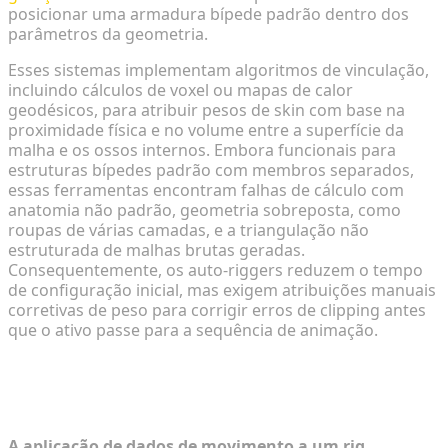
posicionar uma armadura bípede padrão dentro dos
parâmetros da geometria.
Esses sistemas implementam algoritmos de vinculação,
incluindo cálculos de voxel ou mapas de calor
geodésicos, para atribuir pesos de skin com base na
proximidade física e no volume entre a superfície da
malha e os ossos internos. Embora funcionais para
estruturas bípedes padrão com membros separados,
essas ferramentas encontram falhas de cálculo com
anatomia não padrão, geometria sobreposta, como
roupas de várias camadas, e a triangulação não
estruturada de malhas brutas geradas.
Consequentemente, os auto-riggers reduzem o tempo
de configuração inicial, mas exigem atribuições manuais
corretivas de peso para corrigir erros de clipping antes
que o ativo passe para a sequência de animação.
Fase 3: Fluxos de Trabalho de
Animação para Engines Interativas
A aplicação de dados de movimento a um rig