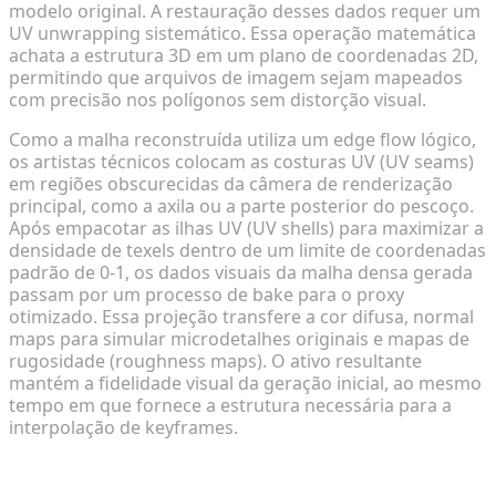
modelo original. A restauração desses dados requer um
UV unwrapping sistemático. Essa operação matemática
achata a estrutura 3D em um plano de coordenadas 2D,
permitindo que arquivos de imagem sejam mapeados
com precisão nos polígonos sem distorção visual.
Como a malha reconstruída utiliza um edge flow lógico,
os artistas técnicos colocam as costuras UV (UV seams)
em regiões obscurecidas da câmera de renderização
principal, como a axila ou a parte posterior do pescoço.
Após empacotar as ilhas UV (UV shells) para maximizar a
densidade de texels dentro de um limite de coordenadas
padrão de 0-1, os dados visuais da malha densa gerada
passam por um processo de bake para o proxy
otimizado. Essa projeção transfere a cor difusa, normal
maps para simular microdetalhes originais e mapas de
rugosidade (roughness maps). O ativo resultante
mantém a fidelidade visual da geração inicial, ao mesmo
tempo em que fornece a estrutura necessária para a
interpolação de keyframes.
Fase 2: Escolhendo Sua Estratégia e