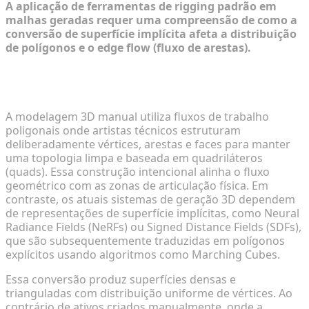
A aplicação de ferramentas de rigging padrão em
malhas geradas requer uma compreensão de como a
conversão de superfície implícita afeta a distribuição
de polígonos e o edge flow (fluxo de arestas).
Por Que as Malhas de IA Diferem dos Modelos 3D
Tradicionais
A modelagem 3D manual utiliza fluxos de trabalho
poligonais onde artistas técnicos estruturam
deliberadamente vértices, arestas e faces para manter
uma topologia limpa e baseada em quadriláteros
(quads). Essa construção intencional alinha o fluxo
geométrico com as zonas de articulação física. Em
contraste, os atuais sistemas de geração 3D dependem
de representações de superfície implícitas, como Neural
Radiance Fields (NeRFs) ou Signed Distance Fields (SDFs),
que são subsequentemente traduzidas em polígonos
explícitos usando algoritmos como Marching Cubes.
Essa conversão produz superfícies densas e
trianguladas com distribuição uniforme de vértices. Ao
contrário de ativos criados manualmente, onde a