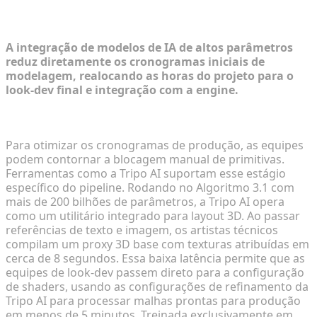
Geração Automatizada de Malhas
A integração de modelos de IA de altos parâmetros
reduz diretamente os cronogramas iniciais de
modelagem, realocando as horas do projeto para o
look-dev final e integração com a engine.
Usando a Tripo AI para Geração Direta de Ativos
Para otimizar os cronogramas de produção, as equipes
podem contornar a blocagem manual de primitivas.
Ferramentas como a Tripo AI suportam esse estágio
específico do pipeline. Rodando no Algoritmo 3.1 com
mais de 200 bilhões de parâmetros, a Tripo AI opera
como um utilitário integrado para layout 3D. Ao passar
referências de texto e imagem, os artistas técnicos
compilam um proxy 3D base com texturas atribuídas em
cerca de 8 segundos. Essa baixa latência permite que as
equipes de look-dev passem direto para a configuração
de shaders, usando as configurações de refinamento da
Tripo AI para processar malhas prontas para produção
em menos de 5 minutos. Treinada exclusivamente em