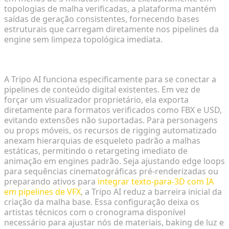
topologias de malha verificadas, a plataforma mantém
saídas de geração consistentes, fornecendo bases
estruturais que carregam diretamente nos pipelines da
engine sem limpeza topológica imediata.
Roteando Ativos Gerados para Pipelines de Engine
A Tripo AI funciona especificamente para se conectar a
pipelines de conteúdo digital existentes. Em vez de
forçar um visualizador proprietário, ela exporta
diretamente para formatos verificados como FBX e USD,
evitando extensões não suportadas. Para personagens
ou props móveis, os recursos de rigging automatizado
anexam hierarquias de esqueleto padrão a malhas
estáticas, permitindo o retargeting imediato de
animação em engines padrão. Seja ajustando edge loops
para sequências cinematográficas pré-renderizadas ou
preparando ativos para
integrar texto-para-3D com IA
em pipelines de VFX
, a Tripo AI reduz a barreira inicial da
criação da malha base. Essa configuração deixa os
artistas técnicos com o cronograma disponível
necessário para ajustar nós de materiais, baking de luz e