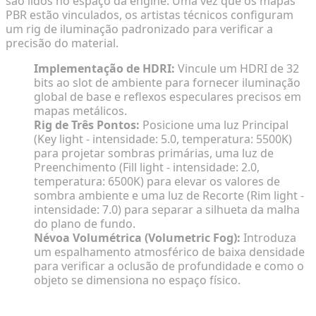
são lidos no espaço da engine. Uma vez que os mapas
PBR estão vinculados, os artistas técnicos configuram
um rig de iluminação padronizado para verificar a
precisão do material.
Implementação de HDRI:
Vincule um HDRI de 32
bits ao slot de ambiente para fornecer iluminação
global de base e reflexos especulares precisos em
mapas metálicos.
Rig de Três Pontos:
Posicione uma luz Principal
(Key light - intensidade: 5.0, temperatura: 5500K)
para projetar sombras primárias, uma luz de
Preenchimento (Fill light - intensidade: 2.0,
temperatura: 6500K) para elevar os valores de
sombra ambiente e uma luz de Recorte (Rim light -
intensidade: 7.0) para separar a silhueta da malha
do plano de fundo.
Névoa Volumétrica (Volumetric Fog):
Introduza
um espalhamento atmosférico de baixa densidade
para verificar a oclusão de profundidade e como o
objeto se dimensiona no espaço físico.
Testando em Engines de Tempo Real e Path-Traced