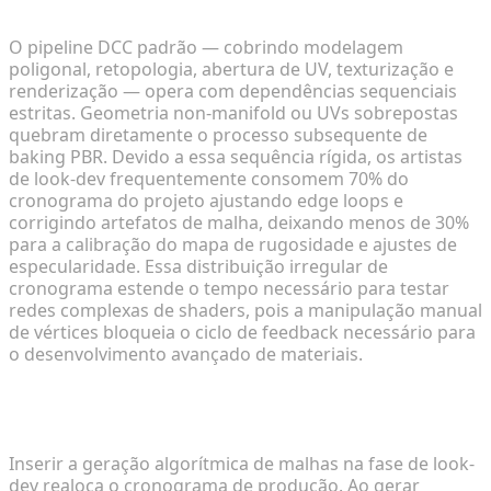
Prazos do Pipeline
O pipeline DCC padrão — cobrindo modelagem
poligonal, retopologia, abertura de UV, texturização e
renderização — opera com dependências sequenciais
estritas. Geometria non-manifold ou UVs sobrepostas
quebram diretamente o processo subsequente de
baking PBR. Devido a essa sequência rígida, os artistas
de look-dev frequentemente consomem 70% do
cronograma do projeto ajustando edge loops e
corrigindo artefatos de malha, deixando menos de 30%
para a calibração do mapa de rugosidade e ajustes de
especularidade. Essa distribuição irregular de
cronograma estende o tempo necessário para testar
redes complexas de shaders, pois a manipulação manual
de vértices bloqueia o ciclo de feedback necessário para
o desenvolvimento avançado de materiais.
Integrando Rascunhos 3D Generativos no Look-
Dev
Inserir a geração algorítmica de malhas na fase de look-
dev realoca o cronograma de produção. Ao gerar