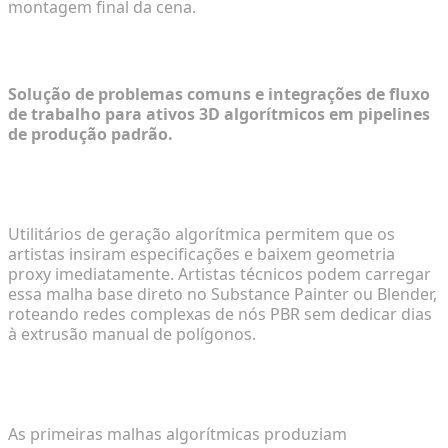
montagem final da cena.
FAQ do Fluxo de Trabalho Técnico
Solução de problemas comuns e integrações de fluxo
de trabalho para ativos 3D algorítmicos em pipelines
de produção padrão.
Testando Materiais Sem Cronogramas de
Modelagem Estendidos
Utilitários de geração algorítmica permitem que os
artistas insiram especificações e baixem geometria
proxy imediatamente. Artistas técnicos podem carregar
essa malha base direto no Substance Painter ou Blender,
roteando redes complexas de nós PBR sem dedicar dias
à extrusão manual de polígonos.
Validando Topologia Generativa para Cálculo de
Iluminação
As primeiras malhas algorítmicas produziam