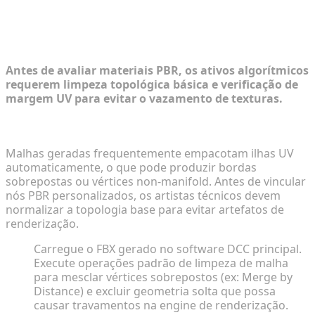
Passo 1: Testando Texturas em
Modelos Proxy Gerados
Antes de avaliar materiais PBR, os ativos algorítmicos
requerem limpeza topológica básica e verificação de
margem UV para evitar o vazamento de texturas.
Validando Layouts UV e Topologia da Malha
Malhas geradas frequentemente empacotam ilhas UV
automaticamente, o que pode produzir bordas
sobrepostas ou vértices non-manifold. Antes de vincular
nós PBR personalizados, os artistas técnicos devem
normalizar a topologia base para evitar artefatos de
renderização.
Carregue o FBX gerado no software DCC principal.
Execute operações padrão de limpeza de malha
para mesclar vértices sobrepostos (ex: Merge by
Distance) e excluir geometria solta que possa
causar travamentos na engine de renderização.