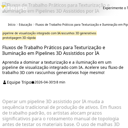
Experimente o T
Início
Educação
Fluxos de Trabalho Práticos para Texturização e Iluminação em Pipe
pipeline de visualização integrado com IA
rascunhos 3D generativos
prototipagem 3D rápida
Fluxos de Trabalho Práticos para Texturização e
Iluminação em Pipelines 3D Assistidos por IA
Aprenda a dominar a texturização e a iluminação em um
pipeline de visualização integrado com IA. Acelere seu fluxo de
trabalho 3D com rascunhos generativos hoje mesmo!
Equipe Tripo
2026-04-30
8 min
Operar um pipeline 3D assistido por IA muda a
sequência tradicional de produção de ativos. Em fluxos
de trabalho padrão, os artistas alocam prazos
significativos para o roteamento manual de topologia
antes de testar os materiais base. O uso de malhas 3D