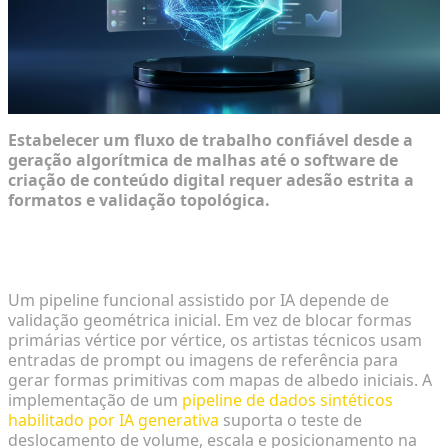
Estabelecer um fluxo de trabalho confiável desde a
geração algorítmica de malhas até o software de
criação de conteúdo digital requer adesão estrita a
formatos e validação topológica.
Iterando de Modelos Conceituais para Malhas
Base
Um pipeline funcional assistido por IA depende de
validação geométrica inicial. Em vez de blocar formas
primárias vértice por vértice, os artistas técnicos usam
entradas de prompt ou imagens de referência para
gerar formas primitivas com mapas de albedo iniciais. A
implementação de um
pipeline de dados sintéticos
habilitado por IA generativa
suporta o teste de
deslocamento de volume, escala e posicionamento na