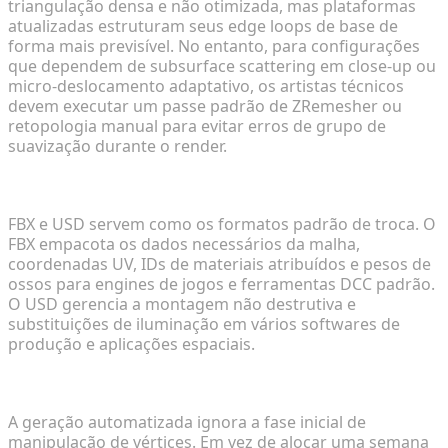
triangulação densa e não otimizada, mas plataformas
atualizadas estruturam seus edge loops de base de
forma mais previsível. No entanto, para configurações
que dependem de subsurface scattering em close-up ou
micro-deslocamento adaptativo, os artistas técnicos
devem executar um passe padrão de ZRemesher ou
retopologia manual para evitar erros de grupo de
suavização durante o render.
Formatos Padrão para Integração com a Engine
FBX e USD servem como os formatos padrão de troca. O
FBX empacota os dados necessários da malha,
coordenadas UV, IDs de materiais atribuídos e pesos de
ossos para engines de jogos e ferramentas DCC padrão.
O USD gerencia a montagem não destrutiva e
substituições de iluminação em vários softwares de
produção e aplicações espaciais.
Acelerando Ciclos de Iteração de Look-Dev
A geração automatizada ignora a fase inicial de
manipulação de vértices. Em vez de alocar uma semana