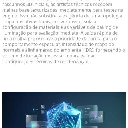
rascunhos 3D iniciais, os artistas técnicos recebem
malhas base texturizadas imediatamente para testes na
engine. Isso não substitui a exigência de uma topologia
limpa nos ativos finais; em vez disso, isola a
configuração de materiais e as variáveis de baking de
iluminação para avaliação imediata. A saída rápida de
uma malha proxy move a prioridade da tarefa para o
comportamento especular, intensidade do mapa de
normais e alinhamento do ambiente HDRI, fornecendo o
volume de iteração necessário para validar
configurações técnicas de renderização.
Analisando o Pipeline de Look-Dev
Assistido por IA