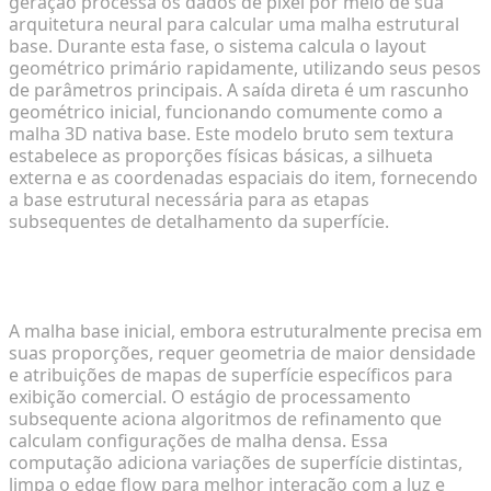
geração processa os dados de pixel por meio de sua
arquitetura neural para calcular uma malha estrutural
base. Durante esta fase, o sistema calcula o layout
geométrico primário rapidamente, utilizando seus pesos
de parâmetros principais. A saída direta é um rascunho
geométrico inicial, funcionando comumente como a
malha 3D nativa base. Este modelo bruto sem textura
estabelece as proporções físicas básicas, a silhueta
externa e as coordenadas espaciais do item, fornecendo
a base estrutural necessária para as etapas
subsequentes de detalhamento da superfície.
Passo 2: Refinando e Aprimorando Modelos para
Detalhes Fotorrealistas
A malha base inicial, embora estruturalmente precisa em
suas proporções, requer geometria de maior densidade
e atribuições de mapas de superfície específicos para
exibição comercial. O estágio de processamento
subsequente aciona algoritmos de refinamento que
calculam configurações de malha densa. Essa
computação adiciona variações de superfície distintas,
limpa o edge flow para melhor interação com a luz e