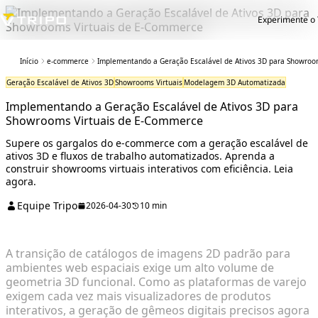
Experimente o 
Início
e-commerce
Implementando a Geração Escalável de Ativos 3D para Showroo
Geração Escalável de Ativos 3D
Showrooms Virtuais
Modelagem 3D Automatizada
Implementando a Geração Escalável de Ativos 3D para
Showrooms Virtuais de E-Commerce
Supere os gargalos do e-commerce com a geração escalável de
ativos 3D e fluxos de trabalho automatizados. Aprenda a
construir showrooms virtuais interativos com eficiência. Leia
agora.
Equipe Tripo
2026-04-30
10 min
A transição de catálogos de imagens 2D padrão para
ambientes web espaciais exige um alto volume de
geometria 3D funcional. Como as plataformas de varejo
exigem cada vez mais visualizadores de produtos
interativos, a geração de gêmeos digitais precisos agora