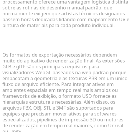
processamento oferece uma vantagem logística distinta
sobre as rotinas de desenho manual padrão, que
normalmente exigem que artistas técnicos designados
passem horas dedicadas lidando com mapeamento UV e
pintura de materiais para cada produto individual.
Quais são os melhores formatos de arquivo 3D
para showrooms virtuais interativos?
Os formatos de exportação necessários dependem
muito do aplicativo de renderização final. As extensões
GLB e glTF são os principais requisitos para
visualizadores WebGL baseados na web padrão porque
empacotam a geometria e as texturas PBR em um único
fluxo de arquivo eficiente. Para integrar ativos em
ambientes espaciais em tempo real mais amplos ou
frameworks de exibição, o formato USD fornece as
hierarquias estruturais necessárias. Além disso, os
arquivos FBX, OBJ, STL e 3MF são suportados para
equipes que precisam mover ativos para softwares
especializados, pipelines de impressão 3D ou motores
de renderização em tempo real maiores, como Unreal
ou Unity.