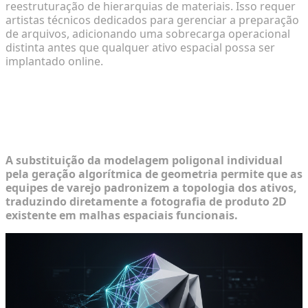
reestruturação de hierarquias de materiais. Isso requer
artistas técnicos dedicados para gerenciar a preparação
de arquivos, adicionando uma sobrecarga operacional
distinta antes que qualquer ativo espacial possa ser
implantado online.
Implementando Sistemas
Automatizados de Geração de Ativos
3D
A substituição da modelagem poligonal individual
pela geração algorítmica de geometria permite que as
equipes de varejo padronizem a topologia dos ativos,
traduzindo diretamente a fotografia de produto 2D
existente em malhas espaciais funcionais.