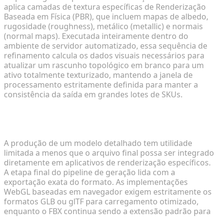
aplica camadas de textura específicas de Renderização
Baseada em Física (PBR), que incluem mapas de albedo,
rugosidade (roughness), metálico (metallic) e normais
(normal maps). Executada inteiramente dentro do
ambiente de servidor automatizado, essa sequência de
refinamento calcula os dados visuais necessários para
atualizar um rascunho topológico em branco para um
ativo totalmente texturizado, mantendo a janela de
processamento estritamente definida para manter a
consistência da saída em grandes lotes de SKUs.
Passo 3: Conversão de Formato para Web e
Renderização em Tempo Real (GLB/FBX)
A produção de um modelo detalhado tem utilidade
limitada a menos que o arquivo final possa ser integrado
diretamente em aplicativos de renderização específicos.
A etapa final do pipeline de geração lida com a
exportação exata do formato. As implementações
WebGL baseadas em navegador exigem estritamente os
formatos GLB ou glTF para carregamento otimizado,
enquanto o FBX continua sendo a extensão padrão para