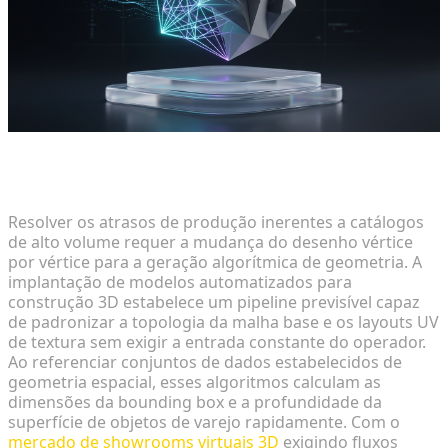
Transição da Criação Manual para a Automação
Impulsionada por IA
Resolver os atrasos de produção inerentes a catálogos
de alto volume requer a mudança do desenho vértice
por vértice para a geração algorítmica de geometria. A
implantação de modelos automatizados para
construção 3D estabelece um pipeline previsível capaz
de padronizar a topologia da malha base e os layouts UV
de textura sem exigir a entrada constante do operador.
Ao referenciar conjuntos de dados estabelecidos de
geometria espacial, esses algoritmos calculam as
dimensões da bounding box e a profundidade da
superfície de objetos de varejo rapidamente. Com o
mercado de showrooms virtuais 3D
exigindo fluxos