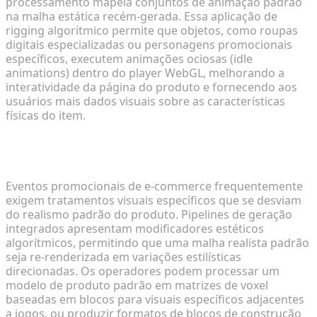
processamento mapeia conjuntos de animação padrão
na malha estática recém-gerada. Essa aplicação de
rigging algorítmico permite que objetos, como roupas
digitais especializadas ou personagens promocionais
específicos, executem animações ociosas (idle
animations) dentro do player WebGL, melhorando a
interatividade da página do produto e fornecendo aos
usuários mais dados visuais sobre as características
físicas do item.
Utilizando Adaptações em Estilo Voxel e Lego para
Campanhas Criativas
Eventos promocionais de e-commerce frequentemente
exigem tratamentos visuais específicos que se desviam
do realismo padrão do produto. Pipelines de geração
integrados apresentam modificadores estéticos
algorítmicos, permitindo que uma malha realista padrão
seja re-renderizada em variações estilísticas
direcionadas. Os operadores podem processar um
modelo de produto padrão em matrizes de voxel
baseadas em blocos para visuais específicos adjacentes
a jogos, ou produzir formatos de blocos de construção