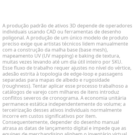
O Alto Custo e o Déficit de Tempo da Modelagem
Manual de Produtos
A produção padrão de ativos 3D depende de operadores
individuais usando CAD ou ferramentas de desenho
poligonal. A produção de um único modelo de produto
preciso exige que artistas técnicos lidem manualmente
com a construção da malha base (base mesh),
mapeamento UV (UV mapping) e baking de textura,
muitas vezes levando até um dia útil inteiro por SKU.
Esse fluxo de trabalho requer ajustes no nível do vértice,
adesão estrita à topologia de edge-loop e passagens
separadas para mapas de albedo e rugosidade
(roughness). Tentar aplicar esse processo trabalhoso a
catálogos de varejo com milhares de itens introduz
conflitos severos de cronograma. A economia unitária
permanece estática independentemente do volume; a
terceirização desses ativos individuais normalmente
incorre em custos significativos por item.
Consequentemente, depender do desenho manual
atrasa as datas de lançamento digital e impede que as
equipes de merchandising alinhem o inventário virtual