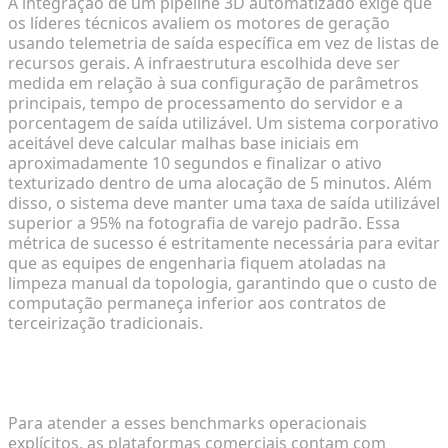
A integração de um pipeline 3D automatizado exige que
os líderes técnicos avaliem os motores de geração
usando telemetria de saída específica em vez de listas de
recursos gerais. A infraestrutura escolhida deve ser
medida em relação à sua configuração de parâmetros
principais, tempo de processamento do servidor e a
porcentagem de saída utilizável. Um sistema corporativo
aceitável deve calcular malhas base iniciais em
aproximadamente 10 segundos e finalizar o ativo
texturizado dentro de uma alocação de 5 minutos. Além
disso, o sistema deve manter uma taxa de saída utilizável
superior a 95% na fotografia de varejo padrão. Essa
métrica de sucesso é estritamente necessária para evitar
que as equipes de engenharia fiquem atoladas na
limpeza manual da topologia, garantindo que o custo de
computação permaneça inferior aos contratos de
terceirização tradicionais.
Integrando a Arquitetura Tripo AI ao Seu Pipeline
de Catálogo
Para atender a esses benchmarks operacionais
explícitos, as plataformas comerciais contam com