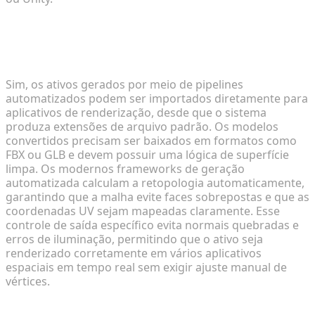
Os ativos 3D gerados por IA podem ser usados
diretamente em motores de jogos e visualizadores
web?
Sim, os ativos gerados por meio de pipelines
automatizados podem ser importados diretamente para
aplicativos de renderização, desde que o sistema
produza extensões de arquivo padrão. Os modelos
convertidos precisam ser baixados em formatos como
FBX ou GLB e devem possuir uma lógica de superfície
limpa. Os modernos frameworks de geração
automatizada calculam a retopologia automaticamente,
garantindo que a malha evite faces sobrepostas e que as
coordenadas UV sejam mapeadas claramente. Esse
controle de saída específico evita normais quebradas e
erros de iluminação, permitindo que o ativo seja
renderizado corretamente em vários aplicativos
espaciais em tempo real sem exigir ajuste manual de
vértices.
Como otimizo modelos high-poly para velocidades