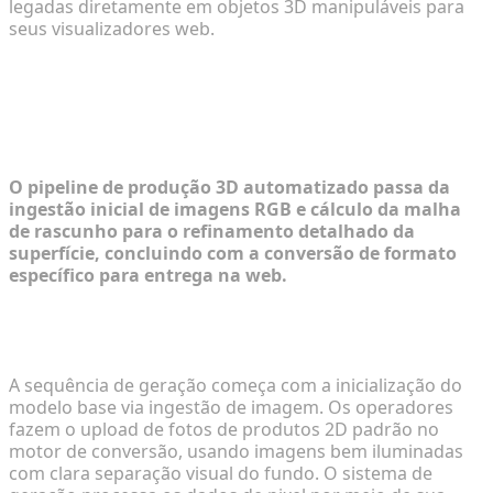
legadas diretamente em objetos 3D manipuláveis para
seus visualizadores web.
Fluxo de Trabalho Operacional:
Gerando Ativos para Ambientes
WebGL
O pipeline de produção 3D automatizado passa da
ingestão inicial de imagens RGB e cálculo da malha
de rascunho para o refinamento detalhado da
superfície, concluindo com a conversão de formato
específico para entrega na web.
Passo 1: Prototipagem Rápida de Fotografia 2D
para Malhas de Rascunho
A sequência de geração começa com a inicialização do
modelo base via ingestão de imagem. Os operadores
fazem o upload de fotos de produtos 2D padrão no
motor de conversão, usando imagens bem iluminadas
com clara separação visual do fundo. O sistema de