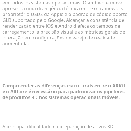
em todos os sistemas operacionais. O ambiente móvel
apresenta uma divergência técnica entre o framework
proprietário USDZ da Apple e o padrão de código aberto
GLB suportado pelo Google. Alcançar a consistência de
renderização entre iOS e Android afeta os tempos de
carregamento, a precisão visual e as métricas gerais de
interação em configurações de varejo de realidade
aumentada.
Diagnosticando a Divisão do
Ecossistema Móvel no E-commerce
3D
Compreender as diferenças estruturais entre o ARKit
e o ARCore é necessário para padronizar os pipelines
de produtos 3D nos sistemas operacionais móveis.
Arquitetura Apple ARKit (USDZ) vs. Google ARCore
(GLB)
A principal dificuldade na preparação de ativos 3D