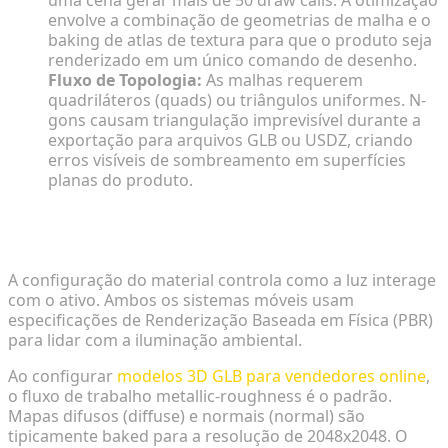
uma cena gerar mais de 50 draw calls. A otimização
envolve a combinação de geometrias de malha e o
baking de atlas de textura para que o produto seja
renderizado em um único comando de desenho.
Fluxo de Topologia:
As malhas requerem
quadriláteros (quads) ou triângulos uniformes. N-
gons causam triangulação imprevisível durante a
exportação para arquivos GLB ou USDZ, criando
erros visíveis de sombreamento em superfícies
planas do produto.
Compressão de Textura e Padronização de
Material PBR
A configuração do material controla como a luz interage
com o ativo. Ambos os sistemas móveis usam
especificações de Renderização Baseada em Física (PBR)
para lidar com a iluminação ambiental.
Ao configurar
modelos 3D GLB para vendedores online
,
o fluxo de trabalho metallic-roughness é o padrão.
Mapas difusos (diffuse) e normais (normal) são
tipicamente baked para a resolução de 2048x2048. O