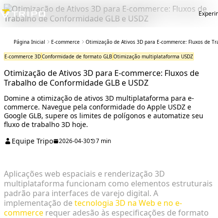
Experi
Página Inicial
E-commerce
Otimização de Ativos 3D para E-commerce: Fluxos de T
E-commerce 3D
Conformidade de formato GLB
Otimização multiplataforma USDZ
Otimização de Ativos 3D para E-commerce: Fluxos de
Trabalho de Conformidade GLB e USDZ
Domine a otimização de ativos 3D multiplataforma para e-
commerce. Navegue pela conformidade do Apple USDZ e
Google GLB, supere os limites de polígonos e automatize seu
fluxo de trabalho 3D hoje.
Equipe Tripo
2026-04-30
7 min
Aplicações web espaciais e renderização 3D
multiplataforma funcionam como elementos estruturais
padrão para interfaces de varejo digital. A
implementação de
tecnologia 3D na Web e no e-
commerce
requer adesão às especificações de formato