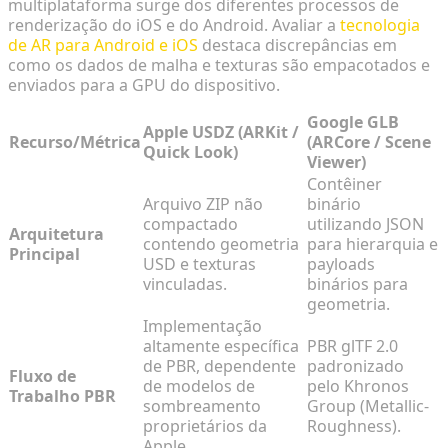
multiplataforma surge dos diferentes processos de
renderização do iOS e do Android. Avaliar a
tecnologia
de AR para Android e iOS
destaca discrepâncias em
como os dados de malha e texturas são empacotados e
enviados para a GPU do dispositivo.
Google GLB
Apple USDZ (ARKit /
Recurso/Métrica
(ARCore / Scene
Quick Look)
Viewer)
Contêiner
Arquivo ZIP não
binário
compactado
utilizando JSON
Arquitetura
contendo geometria
para hierarquia e
Principal
USD e texturas
payloads
vinculadas.
binários para
geometria.
Implementação
altamente específica
PBR glTF 2.0
de PBR, dependente
padronizado
Fluxo de
de modelos de
pelo Khronos
Trabalho PBR
sombreamento
Group (Metallic-
proprietários da
Roughness).
Apple.