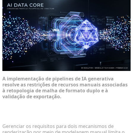
A implementação de pipelines de IA generativa
resolve as restrições de recursos manuais associadas
à retopologia de malha de formato duplo e à
validação de exportação.
Transição da Modelagem Tradicional para
Pipelines Impulsionados por IA
Gerenciar os requisitos para dois mecanismos de
renderização por meio de modelagem manual limita o