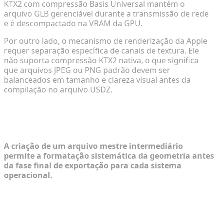
KTX2 com compressão Basis Universal mantém o
arquivo GLB gerenciável durante a transmissão de rede
e é descompactado na VRAM da GPU.
Por outro lado, o mecanismo de renderização da Apple
requer separação específica de canais de textura. Ele
não suporta compressão KTX2 nativa, o que significa
que arquivos JPEG ou PNG padrão devem ser
balanceados em tamanho e clareza visual antes da
compilação no arquivo USDZ.
Fluxos de Trabalho Acionáveis para
Conformidade Multiplataforma
A criação de um arquivo mestre intermediário
permite a formatação sistemática da geometria antes
da fase final de exportação para cada sistema
operacional.
Normalizando Malhas para Compatibilidade de
Formato Duplo