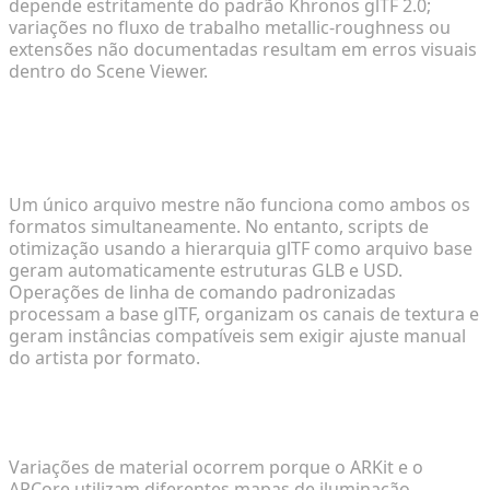
depende estritamente do padrão Khronos glTF 2.0;
variações no fluxo de trabalho metallic-roughness ou
extensões não documentadas resultam em erros visuais
dentro do Scene Viewer.
Um único modelo 3D pode ser exportado
automaticamente para ambos os formatos
nativos?
Um único arquivo mestre não funciona como ambos os
formatos simultaneamente. No entanto, scripts de
otimização usando a hierarquia glTF como arquivo base
geram automaticamente estruturas GLB e USD.
Operações de linha de comando padronizadas
processam a base glTF, organizam os canais de textura e
geram instâncias compatíveis sem exigir ajuste manual
do artista por formato.
Por que os materiais parecem diferentes entre as
renderizações GLB e USDZ?
Variações de material ocorrem porque o ARKit e o
ARCore utilizam diferentes mapas de iluminação