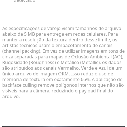
Balanceando Restrições de Tamanho de Arquivo
Sem Degradação Visual
As especificações de varejo visam tamanhos de arquivo
abaixo de 5 MB para entrega em redes celulares. Para
manter a resolução da textura dentro desse limite, os
artistas técnicos usam o empacotamento de canais
(channel packing). Em vez de utilizar imagens em tons de
cinza separadas para mapas de Oclusão Ambiental (AO),
Rugosidade (Roughness) e Metálico (Metallic), os dados
são atribuídos aos canais Vermelho, Verde e Azul de um
único arquivo de imagem ORM. Isso reduz o uso de
memória de textura em exatamente 66%. A aplicação de
backface culling remove polígonos internos que não são
visíveis para a câmera, reduzindo o payload final do
arquivo.
Automatizando Pipelines de Ativos
para Evitar Gargalos Manuais