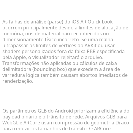
O que desencadeia a rejeição nas visualizações do
iOS AR Quick Look?
As falhas de análise (parse) do iOS AR Quick Look
ocorrem principalmente devido a limites de alocação de
memória, nós de material não reconhecidos ou
dimensionamento físico incorreto. Se uma malha
ultrapassar os limites de vértices do ARKit ou usar
shaders personalizados fora da faixa PBR especificada
pela Apple, o visualizador rejeitará o arquivo.
Transformações não aplicadas ou cálculos de caixa
delimitadora (bounding box) que excedem a área de
varredura lógica também causam abortos imediatos de
renderização.
Como os requisitos do GLB no Android diferem
para o WebGL de e-commerce?
Os parâmetros GLB do Android priorizam a eficiência do
payload binário e o trânsito de rede. Arquivos GLB para
WebGL e ARCore usam compressão de geometria Draco
para reduzir os tamanhos de trânsito. O ARCore