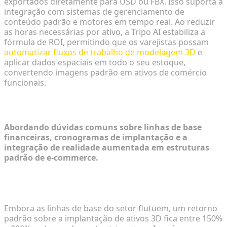
exportados diretamente para USD ou FBX. Isso suporta a
integração com sistemas de gerenciamento de
conteúdo padrão e motores em tempo real. Ao reduzir
as horas necessárias por ativo, a Tripo AI estabiliza a
fórmula de ROI, permitindo que os varejistas possam
automatizar fluxos de trabalho de modelagem 3D
e
aplicar dados espaciais em todo o seu estoque,
convertendo imagens padrão em ativos de comércio
funcionais.
Perguntas Frequentes (FAQ)
Abordando dúvidas comuns sobre linhas de base
financeiras, cronogramas de implantação e a
integração de realidade aumentada em estruturas
padrão de e-commerce.
O que é considerado um bom ROI para ativos 3D
no varejo?
Embora as linhas de base do setor flutuem, um retorno
padrão sobre a implantação de ativos 3D fica entre 150%