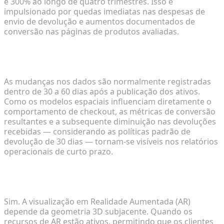
e 300% ao longo de quatro trimestres. Isso é
impulsionado por quedas imediatas nas despesas de
envio de devolução e aumentos documentados de
conversão nas páginas de produtos avaliadas.
Quanto tempo leva para ver os retornos dos
modelos 3D?
As mudanças nos dados são normalmente registradas
dentro de 30 a 60 dias após a publicação dos ativos.
Como os modelos espaciais influenciam diretamente o
comportamento de checkout, as métricas de conversão
resultantes e a subsequente diminuição nas devoluções
recebidas — considerando as políticas padrão de
devolução de 30 dias — tornam-se visíveis nos relatórios
operacionais de curto prazo.
A implementação do recurso de AR altera o
cálculo do ROI?
Sim. A visualização em Realidade Aumentada (AR)
depende da geometria 3D subjacente. Quando os
recursos de AR estão ativos, permitindo que os clientes