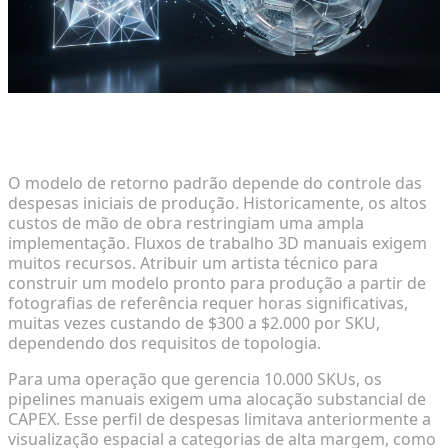
Por que a Modelagem 3D Tradicional Excede os
Orçamentos de Varejo
O modelo de retorno padrão depende do controle das
despesas iniciais de produção. Historicamente, os altos
custos de mão de obra restringiam uma ampla
implementação. Fluxos de trabalho 3D manuais exigem
muitos recursos. Atribuir um artista técnico para
construir um modelo pronto para produção a partir de
fotografias de referência requer horas significativas,
muitas vezes custando de $300 a $2.000 por SKU,
dependendo dos requisitos de topologia.
Para uma operação que gerencia 10.000 SKUs, os
pipelines manuais exigem uma alocação substancial de
CAPEX. Esse perfil de despesas limitava anteriormente a
visualização espacial a categorias de alta margem, como