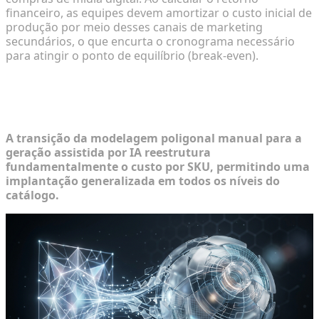
financeiro, as equipes devem amortizar o custo inicial de
produção por meio desses canais de marketing
secundários, o que encurta o cronograma necessário
para atingir o ponto de equilíbrio (break-even).
Superando a Barreira de Custo
Tradicional do 3D
A transição da modelagem poligonal manual para a
geração assistida por IA reestrutura
fundamentalmente o custo por SKU, permitindo uma
implantação generalizada em todos os níveis do
catálogo.