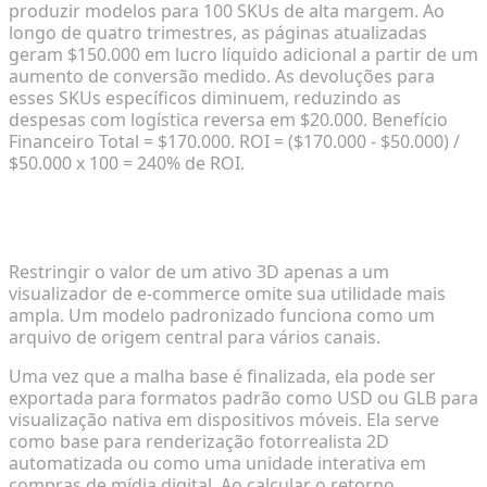
produzir modelos para 100 SKUs de alta margem. Ao
longo de quatro trimestres, as páginas atualizadas
geram $150.000 em lucro líquido adicional a partir de um
aumento de conversão medido. As devoluções para
esses SKUs específicos diminuem, reduzindo as
despesas com logística reversa em $20.000. Benefício
Financeiro Total = $170.000. ROI =
($170.000 - $50.000) /
$50.000
x 100 = 240% de ROI.
Considerando o Valor de Ativos Omnichannel a
Longo Prazo
Restringir o valor de um ativo 3D apenas a um
visualizador de e-commerce omite sua utilidade mais
ampla. Um modelo padronizado funciona como um
arquivo de origem central para vários canais.
Uma vez que a malha base é finalizada, ela pode ser
exportada para formatos padrão como USD ou GLB para
visualização nativa em dispositivos móveis. Ela serve
como base para renderização fotorrealista 2D
automatizada ou como uma unidade interativa em
compras de mídia digital. Ao calcular o retorno