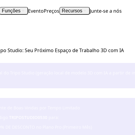
Evento
Preços
Junte-se a nós
Funções
Recursos
ipo Studio: Seu Próximo Espaço de Trabalho 3D com IA
al do Tripo Studio
(geração
local de modelo 3D com IA
a partir de 
nte de Boas-Vindas por Tempo Limitado
digo
TRIPOSTUDIO0530
para:
% DE DESCONTO no Plano Pro (Primeiro Mês)