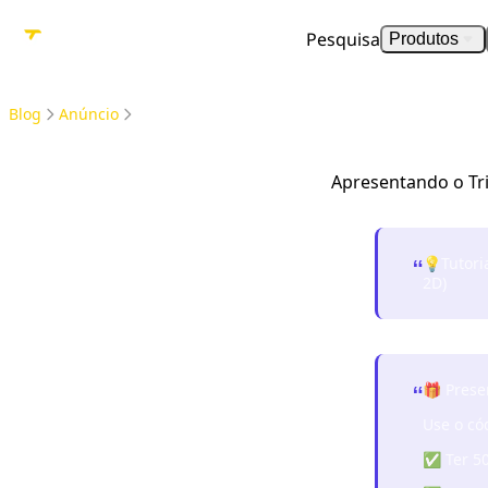
Pesquisa
Produtos
Blog
Anúncio
Apresentando o Tripo Studio: Seu Próximo Espaço de Trabalho 3D com IA
Apresentando o Tr
💡
Tutori
“
2D)
🎁 Prese
“
Use o có
✅ Ter 50