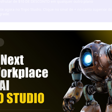
sfrutar de $10 DE DESCONTO em qualquer outro plano
ate agora no
Tripo Studio
. Clique no sinal de + no canto superior di
grade.