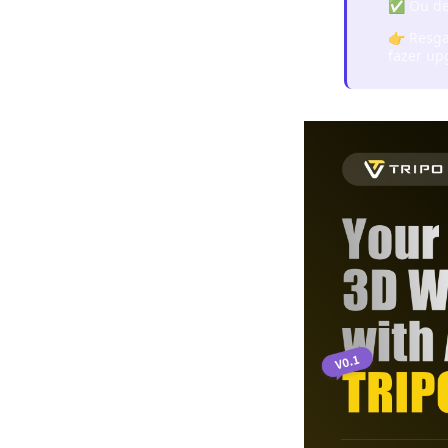
✅ Ou de
👉 Resg
fazer up