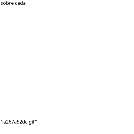
l sobre cada
c1a267a52dc.gif
"