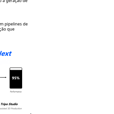
o a geração de
m pipelines de
ção que