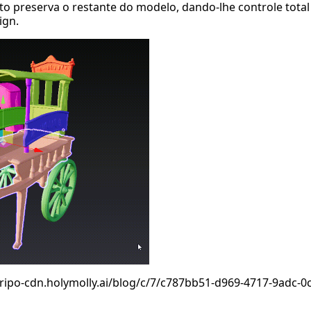
to preserva o restante do modelo, dando-lhe controle tota
ign.
tripo-cdn.holymolly.ai/blog/c/7/c787bb51-d969-4717-9adc-0