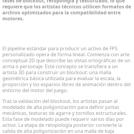
fases de blockout, retopología y texturizado, lo que
requiere que los artistas técnicos utilicen formatos de
archivo optimizados para la compatibilidad entre
motores.
De la conceptualización a los borradores 3D
iniciales
El pipeline estándar para producir un activo de FPS
personalizado opera de forma lineal. Comienza con arte
conceptual 2D que describe las vistas ortográficas de un
arma o personaje. Este concepto se transfiere a un
artista 3D para construir un blockout: una malla
geométrica básica utilizada para evaluar la escala, la
proporción y los espacios libres de animación dentro del
entorno del motor del juego.
Tras la validación del blockout, los artistas pasan al
modelado de alta poligonización para definir juntas
mecánicas, texturas de agarre y tornillos estructurales.
Esta fase de modelado puede requerir varios días por
activo. La etapa de retopología posterior convierte la
salida de alta poligonización en una malla de baja