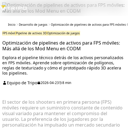
Inicio
Desarrollo de juegos
Optimización de pipelines de activos para FPS móviles
FPS móvil
Pipeline de activos 3D
Optimización de juegos
Optimización de pipelines de activos para FPS móviles:
Más allá de los Mod Menu en CODM
Explora el pipeline técnico detrás de los activos personalizados
en FPS móviles. Aprende sobre optimización de polígonos,
reglas de texturizado y cómo el prototipado rápido 3D acelera
los pipelines.
Equipo de Tripo
2026-04-23
8 min
El sector de los shooters en primera persona (FPS)
móviles requiere un suministro constante de contenido
visual variado para mantener el compromiso del
usuario. La preferencia de los jugadores por la
personalización ha impulsado un mercado secundario