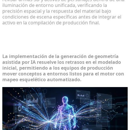
iluminación de entorno unificada, verificando la
precisión espacial y la respuesta del material bajo
condiciones de escena específicas antes de integrar el
activo en la compilación de producción final.
Aceleración de pipelines de activos
para desarrolladores independientes
La implementación de la generación de geometría
asistida por IA resuelve los retrasos en el modelado
inicial, permitiendo a los equipos de producción
mover conceptos a entornos listos para el motor con
mapeo esquelético automatizado.