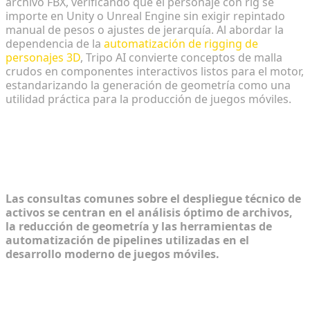
archivo FBX, verificando que el personaje con rig se
importe en Unity o Unreal Engine sin exigir repintado
manual de pesos o ajustes de jerarquía. Al abordar la
dependencia de la
automatización de rigging de
personajes 3D
, Tripo AI convierte conceptos de malla
crudos en componentes interactivos listos para el motor,
estandarizando la generación de geometría como una
utilidad práctica para la producción de juegos móviles.
Preguntas frecuentes:
Personalización y desarrollo de
activos para juegos móviles
Las consultas comunes sobre el despliegue técnico de
activos se centran en el análisis óptimo de archivos,
la reducción de geometría y las herramientas de
automatización de pipelines utilizadas en el
desarrollo moderno de juegos móviles.
1. ¿Cuáles son los mejores formatos de archivo 3D
para motores de juegos móviles?