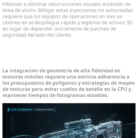
hitboxes o eliminar obstrucciones visuales estándar de
línea de visión. Mitigar estas inyecciones no autorizadas
requiere que los equipos de operaciones en vivo se
centren en el despliegue rápido y legítimo de activos 3D
en lugar de depender únicamente de parches de
seguridad del lado del cliente.
Restricciones técnicas de la
integración de activos en FPS móviles
La integración de geometría de alta fidelidad en
motores móviles requiere una estricta adherencia a
los presupuestos de polígonos y estrategias de mapeo
de texturas para evitar cuellos de botella en la CPU y
mantener tiempos de fotogramas estables.