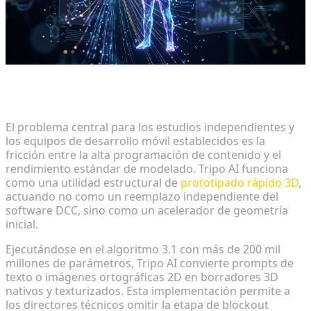
Evitando los cuellos de botella del modelado
tradicional
El problema central para los estudios independientes y
los equipos de desarrollo móvil establecidos es la
fricción entre la alta programación de contenido y el
rendimiento estándar de modelado. Tripo AI funciona
como una utilidad estructural de
prototipado rápido 3D
,
actuando no como un reemplazo independiente del
software DCC, sino como un acelerador de geometría
inicial.
Ejecutándose en el algoritmo 3.1 con más de 200 mil
millones de parámetros, Tripo AI convierte prompts de
texto o imágenes ortográficas 2D en borradores 3D
nativos y texturizados. Esta implementación permite a
los directores técnicos omitir la etapa de blockout