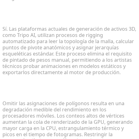
3. ¿Es posible automatizar el proceso de rigging
para personajes de juegos personalizados?
Sí. Las plataformas actuales de generación de activos 3D,
como Tripo AI, utilizan procesos de rigging
automatizado para leer la topología de la malla, calcular
puntos de pivote anatómicos y asignar jerarquías
esqueléticas estándar. Este proceso elimina el requisito
de pintado de pesos manual, permitiendo a los artistas
técnicos probar animaciones en modelos estáticos y
exportarlos directamente al motor de producción.
4. ¿Cómo afectan los límites de polígonos al
rendimiento de los shooters móviles?
Omitir las asignaciones de polígonos resulta en una
degradación medible del rendimiento en los
procesadores móviles. Los conteos altos de vértices
aumentan la cola de renderizado de la GPU, generando
mayor carga en la CPU, estrangulamiento térmico y
picos en el tiempo de fotogramas. Restringir la