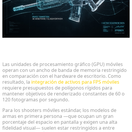
Gestión del conteo de polígonos para un
rendimiento móvil óptimo
Las unidades de procesamiento gráfico (GPU) móviles
operan con un ancho de banda de memoria restringido
en comparación con el hardware de escritorio. Como
resultado, la
integración de activos para FPS móviles
requiere presupuestos de polígonos rígidos para
mantener objetivos de renderizado constantes de 60 o
120 fotogramas por segundo.
Para los shooters móviles estándar, los modelos de
armas en primera persona —que ocupan un gran
porcentaje del espacio en pantalla y exigen una alta
fidelidad visual— suelen estar restringidos a entre