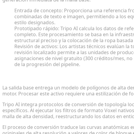
Entrada de concepto: Proporciona una referencia fro
combinadas de texto e imagen, permitiendo a los equ
estilo designados.
Prototipado rápido: Tripo AI calcula los datos de r
completo. Este procesamiento se basa en la infraest
estructural preciso y la colocación de la ropa basa
Revisión de activos: Los artistas técnicos evalúan la
revisión localizado permite a las unidades de produ
asignaciones de nivel gratuito (300 créditos/mes, no 
de la progresión del pipeline.
Conversión de modelos de prototipado de alta resol
La salida base entrega un modelo de polígonos de alta den
motor. Procesar este activo requiere una estilización de fo
Tripo AI integra protocolos de conversión de topología lo
específicos. Al ejecutar los filtros de formato Voxel nativo
malla de alta densidad, reestructurando los datos en enti
El proceso de conversión traduce las curvas anatómicas en
originales de alta resolución a valores de color de bloqu