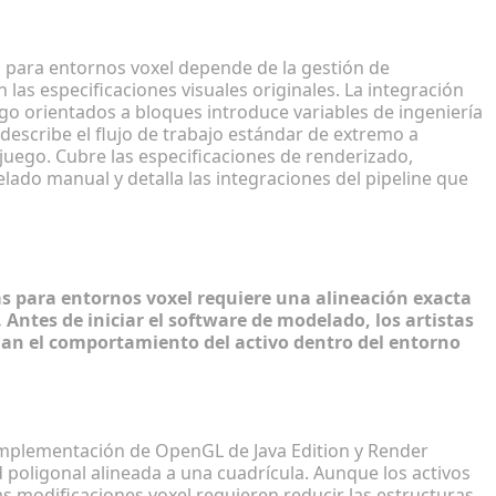
 para entornos voxel depende de la gestión de
 las especificaciones visuales originales. La integración
o orientados a bloques introduce variables de ingeniería
describe el flujo de trabajo estándar de extremo a
juego. Cubre las especificaciones de renderizado,
lado manual y detalla las integraciones del pipeline que
s de anime para Minecraft
as para entornos voxel requiere una alineación exacta
 Antes de iniciar el software de modelado, los artistas
lan el comportamiento del activo dentro del entorno
gonos
 implementación de OpenGL de Java Edition y Render
poligonal alineada a una cuadrícula. Aunque los activos
s modificaciones voxel requieren reducir las estructuras