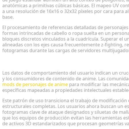
anatómicas a primitivas cúbicas básicas. El mapeo UV cont
a una resolución de 16x16 o 32x32 píxeles por cara para a
base.
El procesamiento de referencias detalladas de personajes 
formas intrincadas de cabello o ropa suelta en un person
bloques discretos vinculados a la cuadrícula. Superar el 
alineadas con los ejes causa frecuentemente z-fighting, re
fotogramas durante las cargas de servidores multijugador
La creciente demanda de integración de IP de ani
Los datos de comportamiento del usuario indican un cruc
y los consumidores de contenido de anime. Las comunida
mods de personajes de anime
para modificar las mecánic
específicas mapeadas a propiedades intelectuales estable
Este patrón de uso transiciona el trabajo de modificación
estructurales completas. Los usuarios ahora buscan un esc
fotogramas clave de ataque designados y siluetas de malla 
que los equipos de producción evitan las herramientas e
de activos 3D estandarizados que procesan geometrías var