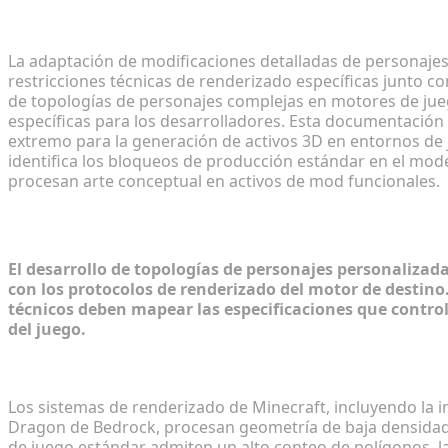
La adaptación de modificaciones detalladas de personajes
restricciones técnicas de renderizado específicas junto con
de topologías de personajes complejas en motores de jueg
específicas para los desarrolladores. Esta documentación 
extremo para la generación de activos 3D en entornos de 
identifica los bloqueos de producción estándar en el mode
procesan arte conceptual en activos de mod funcionales.
Entendiendo los requisitos de los mod
El desarrollo de topologías de personajes personalizad
con los protocolos de renderizado del motor de destino.
técnicos deben mapear las especificaciones que contro
del juego.
Estilización Voxel y limitaciones de conteo de polí
Los sistemas de renderizado de Minecraft, incluyendo la
Dragon de Bedrock, procesan geometría de baja densidad 
de juego estándar admiten un alto conteo de polígonos, la