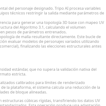
ntal del personaje designado. Tripo AI procesa variables
ipos técnicos restringir la salida mediante parámetros de
eferencia para generar una topología 3D base con mapeo UV
ructura del Algoritmo 3.1, calculando el volumen
da en pesos de parámetros entrenados.
 topología de malla resultante directamente. Este bucle de
cción evaluar modelos de personajes variados utilizando
comercial), finalizando las elecciones estructurales antes
ución al estilo Voxel
sidad estándar, que no supera la validación nativa del
rmato estricta.
calizados calibrados para límites de renderizado
s de la plataforma, el sistema calcula una reducción de la
dades de bloque alineadas.
 estructuras cúbicas rígidas, transfiriendo los datos UV
e estandarizados. Esta operación produce una adaptación