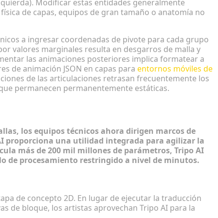
zquierda). Modificar estas entidades generalmente
a física de capas, equipos de gran tamaño o anatomía no
técnicos a ingresar coordenadas de pivote para cada grupo
r valores marginales resulta en desgarros de malla y
ementar las animaciones posteriores implica formatear a
ores de animación JSON en capas para
entornos móviles de
taciones de las articulaciones retrasan frecuentemente los
das que permanecen permanentemente estáticas.
ivos 3D de anime
las, los equipos técnicos ahora dirigen marcos de
I proporciona una utilidad integrada para agilizar la
alcula más de 200 mil millones de parámetros, Tripo AI
o de procesamiento restringido a nivel de minutos.
os
etapa de concepto 2D. En lugar de ejecutar la traducción
 de bloque, los artistas aprovechan Tripo AI para la