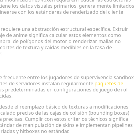
iene los datos visuales primarios, generalmente limitados
linearse con los estándares de renderizado del cliente
requiere una abstracción estructural específica. Extruir
aje de anime significa calcular estos elementos como
umbral de polígonos del motor o renderizar mallas no
cortes de textura y caídas medibles en la tasa de
.
me en el modding
e frecuente entre los jugadores de supervivencia sandbox
des de servidores instalan regularmente
paquetes de
as predeterminadas en configuraciones de juego de rol
cidas.
 desde el reemplazo básico de texturas a modificaciones
alado preciso de las cajas de colisión (bounding boxes),
precisas. Cumplir con estos criterios técnicos significa
stándar de manipulación de skins e implementan pipelines
iadas y hitboxes no estándar.