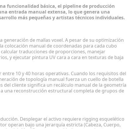
a funcionalidad básica, el pipeline de producción
 una entrada manual extensa, lo que genera una
arrollo más pequeñas y artistas técnicos individuales.
ckbench
a generación de mallas voxel. A pesar de su optimización
e la colocación manual de coordenadas para cada cubo
a calcular traducciones de proporciones, manejar
ios, y ejecutar pintura UV cara a cara en texturas de baja
 entre 10 y 40 horas operativas. Cuando los requisitos del
generación de topología manual fuerza un cuello de botella
 del cliente significa un recálculo manual de la geometría
 a una reconstrucción estructural completa de grupos de
izados detiene el desarrollo
roducción. Desplegar el activo requiere rigging esquelético
or operan bajo una jerarquía estricta (Cabeza, Cuerpo,