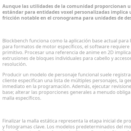
Aunque las utilidades de la comunidad proporcionan un
estándar para entidades voxel personalizadas implica
fricción notable en el cronograma para unidades de des
El tiempo perdido en el modelado manual con Blo
Blockbench funciona como la aplicación base actual para l
para formatos de motor específicos, el software requier
primitivo. Procesar una referencia de anime en 2D implic
extrusiones de bloques individuales para cabello y accesor
resolución.
Producir un modelo de personaje funcional suele registrar
cliente especifican una lista de múltiples personajes, la 
inmediato en la programación. Además, ejecutar revisiones
base; alterar las proporciones generales a menudo obliga
malla específicos.
Por qué el rigging de personajes de anime personal
Finalizar la malla estática representa la etapa inicial de p
y fotogramas clave. Los modelos predeterminados del mot