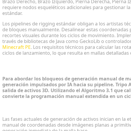
Brazo Derecho, Brazo Izquierdo, Pierna Derecha, Pierna I
requiere nodos esqueléticos adicionales para gestionar l
estándar.
Los pipelines de rigging estándar obligan a los artistas 
de bloques manualmente. Desalinear estas coordenadas po
recortes visuales durante los ciclos de movimiento. Impl
través de bibliotecas de Java como GeckoLib o controlad
Minecraft PE
. Los requisitos técnicos para calcular las ro
ciclos de lanzamiento, lo que resulta en mallas detalla
Paso a paso: Generación rápida de act
Para abordar los bloqueos de generación manual de mal
generación impulsados por IA hacia su pipeline. Tripo A
salida de activos 3D. Utilizando el Algoritmo 3.1 que c
convierte la programación manual extendida en un cicl
De imagen conceptual 2D a borrador 3D en segund
Las fases actuales de generación de activos inician en la 
manual de coordenadas desde imágenes planas a primitivas
generación inmediata de la malla base.