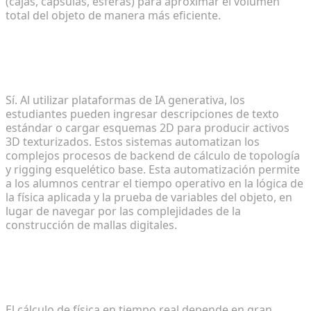
(cajas, cápsulas, esferas) para aproximar el volumen
total del objeto de manera más eficiente.
¿Pueden los estudiantes sin experiencia en
modelado generar sus propios activos
interactivos?
Sí. Al utilizar plataformas de IA generativa, los
estudiantes pueden ingresar descripciones de texto
estándar o cargar esquemas 2D para producir activos
3D texturizados. Estos sistemas automatizan los
complejos procesos de backend de cálculo de topología
y rigging esquelético base. Esta automatización permite
a los alumnos centrar el tiempo operativo en la lógica de
la física aplicada y la prueba de variables del objeto, en
lugar de navegar por las complejidades de la
construcción de mallas digitales.
¿Cuáles son los requisitos de hardware para
ejecutar simulaciones de física en tiempo real en
clase?
El cálculo de física en tiempo real depende en gran