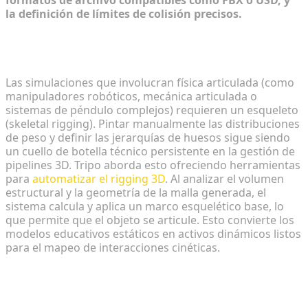
la definición de límites de colisión precisos.
Rigging automatizado para el movimiento
dinámico de objetos
Las simulaciones que involucran física articulada (como
manipuladores robóticos, mecánica articulada o
sistemas de péndulo complejos) requieren un esqueleto
(skeletal rigging). Pintar manualmente las distribuciones
de peso y definir las jerarquías de huesos sigue siendo
un cuello de botella técnico persistente en la gestión de
pipelines 3D. Tripo aborda esto ofreciendo herramientas
para
automatizar el rigging 3D
. Al analizar el volumen
estructural y la geometría de la malla generada, el
sistema calcula y aplica un marco esquelético base, lo
que permite que el objeto se articule. Esto convierte los
modelos educativos estáticos en activos dinámicos listos
para el mapeo de interacciones cinéticas.
Conversión de formato: Garantizar una integración
perfecta de USD y FBX