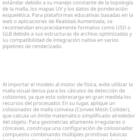
estándar debido a su manejo constante de la topología
de la malla, los mapas UV y los datos de ponderación
esquelética. Para plataformas educativas basadas en la
web o aplicaciones de Realidad Aumentada, se
recomiendan encarecidamente formatos como USD o
GLB debido a sus estructuras de archivo optimizadas y
su compatibilidad de integración nativa en varios
pipelines de renderizado.
¿Cómo me aseguro de que un modelo generado
por IA tenga límites de colisión correctos para las
pruebas de física?
Al importar el modelo al motor de física, evite utilizar la
malla visual densa para los cálculos de detección de
colisiones, ya que esto sobrecarga en gran medida los
recursos del procesador. En su lugar, aplique un
colisionador de malla convexa (Convex Mesh Collider),
que calcula un límite matemático simplificado alrededor
del objeto. Para geometrías altamente irregulares o
cóncavas, construya una configuración de colisionador
compuesto combinando múltiples primitivas básicas