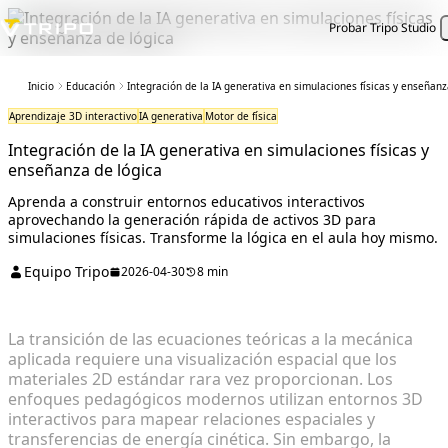
Probar Tripo Studio
Inicio
Educación
Integración de la IA generativa en simulaciones físicas y enseñanz
Aprendizaje 3D interactivo
IA generativa
Motor de física
Integración de la IA generativa en simulaciones físicas y
enseñanza de lógica
Aprenda a construir entornos educativos interactivos
aprovechando la generación rápida de activos 3D para
simulaciones físicas. Transforme la lógica en el aula hoy mismo.
Equipo Tripo
2026-04-30
8 min
La transición de las ecuaciones teóricas a la mecánica
aplicada requiere una visualización espacial que los
materiales 2D estándar rara vez proporcionan. Los
enfoques pedagógicos modernos utilizan entornos 3D
interactivos para mapear relaciones espaciales y
transferencias de energía cinética. Sin embargo, la