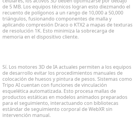
celulares, los activos 3D deben optimizarse por debajo
de 5 MB. Los equipos técnicos logran esto diezmando el
recuento de polígonos a un rango de 10,000 a 50,000
triángulos, fusionando componentes de malla y
aplicando compresión Draco o KTX2 a mapas de texturas
de resolución 1K. Esto minimiza la sobrecarga de
memoria en el dispositivo cliente.
¿Puedo automatizar el proceso de rigging para
ropa virtual?
Sí. Los motores 3D de IA actuales permiten a los equipos
de desarrollo evitar los procedimientos manuales de
colocación de huesos y pintura de pesos. Sistemas como
Tripo AI cuentan con funciones de vinculación
esquelética automatizada. Esto procesa mallas de
productos estáticas en modelos animados preparados
para el seguimiento, interactuando con bibliotecas
estándar de seguimiento corporal de WebXR sin
intervención manual.
¿Cómo manejo texturas complejas en entornos
web móviles?