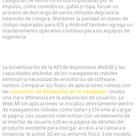
categorías de venta minorista impulsadas por el
impulso, como cosméticos, gafas y ropa, forzar un
proceso de descarga de varios minutos degrada la
intención de compra. Mantener la paridad en bases de
código separadas para iOS y Android también agrega un
mantenimiento operativo continuo para los equipos de
ingeniería.
Por qué WebXR basado en el navegador es el
futuro del comercio minorista
La estabilización de la API de dispositivos WebXR y las
capacidades estándar de los navegadores móviles
eliminan la necesidad de envoltorios de software
nativos. Comparar los flujos de aplicaciones nativas con
las
soluciones de AR basadas en el navegador
resalta
una clara diferencia en la adquisición de usuarios. La
Web AR sin aplicaciones se inicializa directamente dentro
de navegadores móviles como Safari y Chrome al cargar
la página. Los usuarios interactúan con un elemento de
la interfaz de usuario (UI) en la página de detalles del
producto existente para otorgar acceso a la cámara e
instanciar el activo 3D en su entorno físico. Este modelo