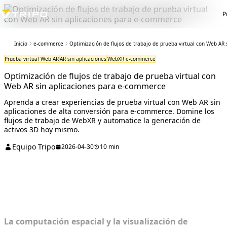
P
Inicio
e-commerce
Optimización de flujos de trabajo de prueba virtual con Web AR
Prueba virtual Web AR
AR sin aplicaciones
WebXR e-commerce
Optimización de flujos de trabajo de prueba virtual con
Web AR sin aplicaciones para e-commerce
Aprenda a crear experiencias de prueba virtual con Web AR sin
aplicaciones de alta conversión para e-commerce. Domine los
flujos de trabajo de WebXR y automatice la generación de
activos 3D hoy mismo.
Equipo Tripo
2026-04-30
10 min
Diagnóstico del cuello de botella de la
AR en el e-commerce
La computación espacial y la visualización de