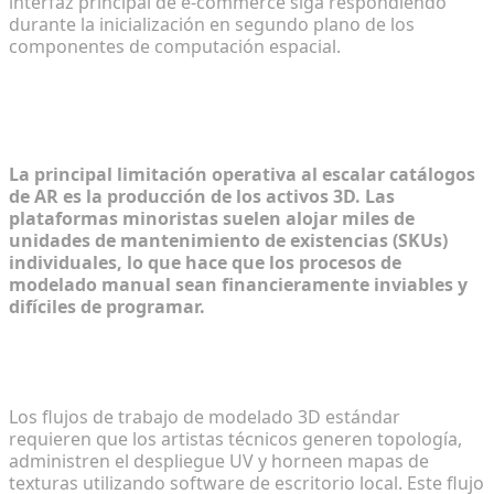
interfaz principal de e-commerce siga respondiendo
durante la inicialización en segundo plano de los
componentes de computación espacial.
Paso 1: Superar el obstáculo de la
creación de activos 3D
La principal limitación operativa al escalar catálogos
de AR es la producción de los activos 3D. Las
plataformas minoristas suelen alojar miles de
unidades de mantenimiento de existencias (SKUs)
individuales, lo que hace que los procesos de
modelado manual sean financieramente inviables y
difíciles de programar.
Modelado manual tradicional vs. Generación
impulsada por IA
Los flujos de trabajo de modelado 3D estándar
requieren que los artistas técnicos generen topología,
administren el despliegue UV y horneen mapas de
texturas utilizando software de escritorio local. Este flujo