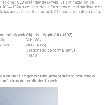
guraciones GLB estándar de la web. La optimización de
 a 1024x1024 o convertirlos a formatos que el hardware de
 de los activos, los directorios USDZ aumentan de tamaño,
ución de texturas
ivo móvil/web
Objetivo Apple AR (USDZ)
60k
50k - 80k
48px)
2K (2048px)
Gestionado de forma nativa
< 5MB
rabajo 3D de alto rendimiento
con canales de generación programática resuelve el
 las métricas de rendimiento web.