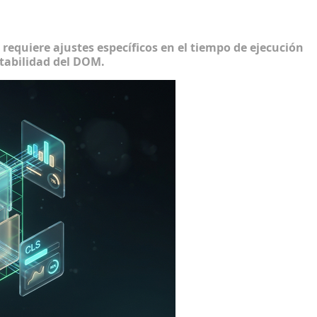
b Vitals
 requiere ajustes específicos en el tiempo de ejecución
estabilidad del DOM.