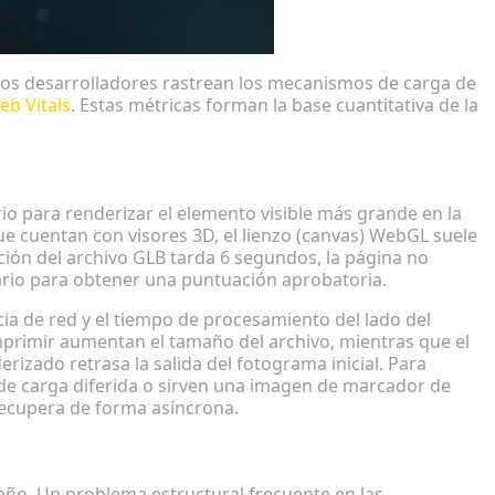
los desarrolladores rastrean los mecanismos de carga de
eb Vitals
. Estas métricas forman la base cuantitativa de la
a de activos 3D
rio para renderizar el elemento visible más grande en la
ue cuentan con visores 3D, el lienzo (canvas) WebGL suele
ación del archivo GLB tarda 6 segundos, la página no
ario para obtener una puntuación aprobatoria.
ncia de red y el tiempo de procesamiento del lado del
comprimir aumentan el tamaño del archivo, mientras que el
erizado retrasa la salida del fotograma inicial. Para
 de carga diferida o sirven una imagen de marcador de
ecupera de forma asíncrona.
ncronos
iseño. Un problema estructural frecuente en las