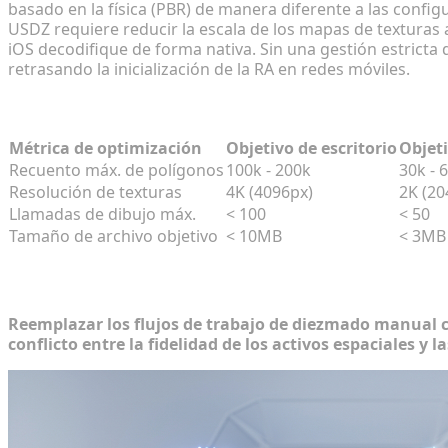
basado en la física (PBR) de manera diferente a las confi
USDZ requiere reducir la escala de los mapas de texturas
iOS decodifique de forma nativa. Sin una gestión estricta
retrasando la inicialización de la RA en redes móviles.
Equilibrio entre el recuento de polígonos y la resol
Métrica de optimización
Objetivo de escritorio
Objet
Recuento máx. de polígonos
100k - 200k
30k - 
Resolución de texturas
4K (4096px)
2K (20
Llamadas de dibujo máx.
< 100
< 50
Tamaño de archivo objetivo
< 10MB
< 3MB
Resoluciones técnicas para flujos de t
Reemplazar los flujos de trabajo de diezmado manual 
conflicto entre la fidelidad de los activos espaciales y