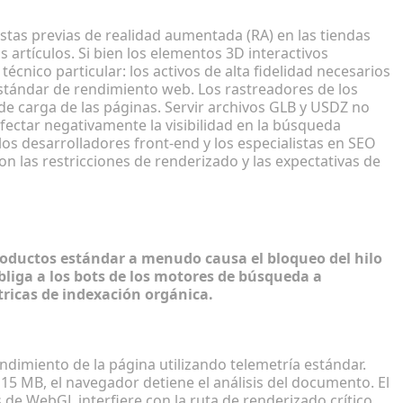
stas previas de realidad aumentada (RA) en las tiendas
 artículos. Si bien los elementos 3D interactivos
écnico particular: los activos de alta fidelidad necesarios
stándar de rendimiento web. Los rastreadores de los
de carga de las páginas. Servir archivos GLB y USDZ no
fectar negativamente la visibilidad en la búsqueda
los desarrolladores front-end y los especialistas en SEO
on las restricciones de renderizado y las expectativas de
rendimiento 3D en el E-commerce
roductos estándar a menudo causa el bloqueo del hilo
bliga a los bots de los motores de búsqueda a
ricas de indexación orgánica.
s clasificaciones de búsqueda
dimiento de la página utilizando telemetría estándar.
5 MB, el navegador detiene el análisis del documento. El
e WebGL interfiere con la ruta de renderizado crítico.