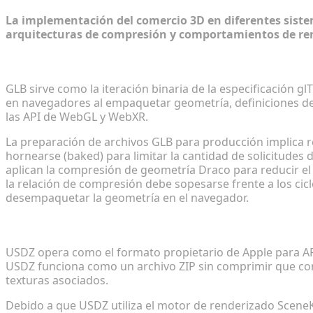
La implementación del comercio 3D en diferentes siste
arquitecturas de compresión y comportamientos de ren
Renderizado nativo web: Requisitos previos de opt
GLB sirve como la iteración binaria de la especificación g
en navegadores al empaquetar geometría, definiciones de
las API de WebGL y WebXR.
La preparación de archivos GLB para producción implica re
hornearse (baked) para limitar la cantidad de solicitude
aplican la compresión de geometría Draco para reducir el
la relación de compresión debe sopesarse frente a los cicl
desempaquetar la geometría en el navegador.
Ecosistema AR de Apple: Gestión de las complejida
USDZ opera como el formato propietario de Apple para AR 
USDZ funciona como un archivo ZIP sin comprimir que con
texturas asociados.
Debido a que USDZ utiliza el motor de renderizado SceneK