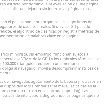
o estricto por dominio; si la evaluación de una página
la la solicitud, dejando sin indexar las páginas más
 con el posicionamiento orgánico. Los algoritmos de
gadores de usuarios reales. Si un visor 3D pesado
rebote, el algoritmo de clasificación registra métricas de
a segmentación de palabras clave en la página.
ncia de usuario (UX) móvil
ráfico minorista, sin embargo, funcionan sujetos a
respecta a la VRAM de la GPU y los umbrales térmicos. Los
os 100.000 triángulos requieren una memoria
o obliga al navegador móvil a descomprimir matrices de
amente.
 del navegador, agotamiento de la batería y retrasos en
l dispositivo logra renderizar la malla, las caídas en la
om crean un retraso en la entrada (input lag). Las
métricas de interacción, degradando las páginas que no