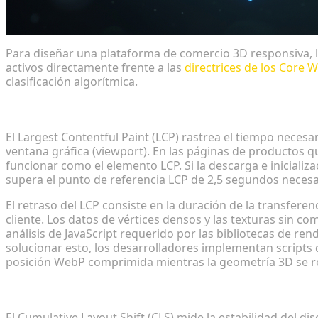
Para diseñar una plataforma de comercio 3D responsiva, 
activos directamente frente a las
directrices de los Core W
clasificación algorítmica.
Largest Contentful Paint (LCP) y retrasos en la carg
El Largest Contentful Paint (LCP) rastrea el tiempo necesa
ventana gráfica (viewport). En las páginas de productos q
funcionar como el elemento LCP. Si la descarga e inicializ
supera el punto de referencia LCP de 2,5 segundos neces
El retraso del LCP consiste en la duración de la transfere
cliente. Los datos de vértices densos y las texturas sin 
análisis de JavaScript requerido por las bibliotecas de rend
solucionar esto, los desarrolladores implementan scripts
posición WebP comprimida mientras la geometría 3D se r
Cumulative Layout Shift (CLS) por renderizados así
El Cumulative Layout Shift (CLS) mide la estabilidad del d