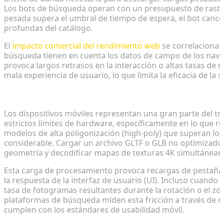
Los bots de búsqueda operan con un presupuesto de rastre
pesada supera el umbral de tiempo de espera, el bot cance
profundas del catálogo.
El
impacto comercial del rendimiento web
se correlaciona
búsqueda tienen en cuenta los datos de campo de los nave
provoca largos retrasos en la interacción o altas tasas de 
mala experiencia de usuario, lo que limita la eficacia de l
Restricciones de recursos de hardware en la experie
Los dispositivos móviles representan una gran parte del t
estrictos límites de hardware, específicamente en lo que 
modelos de alta poligonización (high-poly) que superan l
considerable. Cargar un archivo GLTF o GLB no optimizad
geometría y decodificar mapas de texturas 4K simultáne
Esta carga de procesamiento provoca recargas de pestañas
la respuesta de la interfaz de usuario (UI). Incluso cuando e
tasa de fotogramas resultantes durante la rotación o el zo
plataformas de búsqueda miden esta fricción a través de 
cumplen con los estándares de usabilidad móvil.