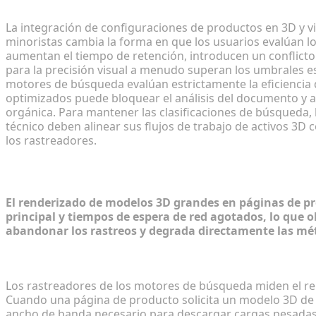
La integración de configuraciones de productos en 3D y vi
minoristas cambia la forma en que los usuarios evalúan los
aumentan el tiempo de retención, introducen un conflicto t
para la precisión visual a menudo superan los umbrales e
motores de búsqueda evalúan estrictamente la eficiencia 
optimizados puede bloquear el análisis del documento y a
orgánica. Para mantener las clasificaciones de búsqueda, 
técnico deben alinear sus flujos de trabajo de activos 3D c
los rastreadores.
Diagnóstico del cuello de botella de 
El renderizado de modelos 3D grandes en páginas de p
principal y tiempos de espera de red agotados, lo que o
abandonar los rastreos y degrada directamente las mét
Por qué los archivos 3D no optimizados degradan la
Los rastreadores de los motores de búsqueda miden el ren
Cuando una página de producto solicita un modelo 3D de 1
ancho de banda necesario para descargar cargas pesadas d