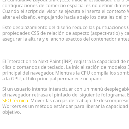
configuraciones de comercio espacial es no definir dimen
Cuando el script del visor se ejecuta e inserta el conte
altera el diseño, empujando hacia abajo los detalles del p
Este desplazamiento del diseño reduce las puntuaciones CL
propiedades CSS de relación de aspecto (aspect-ratio) y c
asegurar la altura y el ancho exactos del contenedor ante
Interaction to Next Paint (INP) y bloqueo del hilo 
El Interaction to Next Paint (INP) registra la capacidad de
clics o comandos de teclado. La inicialización de modelos 
principal del navegador. Mientras la CPU compila los somb
a la GPU, el hilo principal permanece ocupado.
Si un usuario intenta interactuar con un menú desplegable
el navegador retrasa el pintado del siguiente fotograma.
SEO técnico
. Mover las cargas de trabajo de descompresi
Workers es un método estándar para liberar la capacidad 
objetivo.
Restricciones de formato: GLB vs. USD