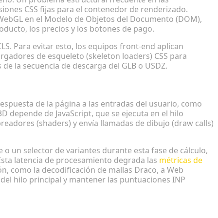
siones CSS fijas para el contenedor de renderizado.
xto WebGL en el Modelo de Objetos del Documento (DOM),
roducto, los precios y los botones de pago.
S. Para evitar esto, los equipos front-end aplican
argadores de esqueleto (skeleton loaders) CSS para
s de la secuencia de descarga del GLB o USDZ.
principal por WebGL
 respuesta de la página a las entradas del usuario, como
3D depende de JavaScript, que se ejecuta en el hilo
readores (shaders) y envía llamadas de dibujo (draw calls)
 o un selector de variantes durante esta fase de cálculo,
 Esta latencia de procesamiento degrada las
métricas de
ón, como la decodificación de mallas Draco, a Web
del hilo principal y mantener las puntuaciones INP
Z